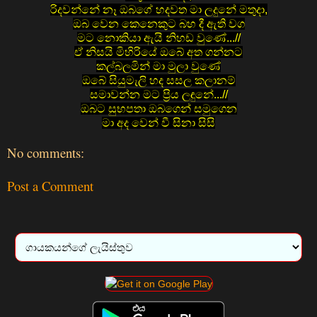
රිදවන්නේ නෑ ඔබගේ හදවත මා ලදුනේ මතුදා,
ඔබ වෙන කෙනෙකුට බහ දී ඇති වග
මට නොකියා ඇයි නිහඩ වුණේ...//
ඒ නිසයි මිහිරියේ ඔබේ අත ගන්නට
කල්බලමින් මා මුලා වුණේ
ඔබේ සියුමැලි හද සසල කලානම්
සමාවන්න මට ප්‍රිය ලඳුනේ...//
ඔබට සුභපතා ඔබගෙන් සමුගෙන
මා අද වෙන් වී සිනා සිසි
No comments:
Post a Comment