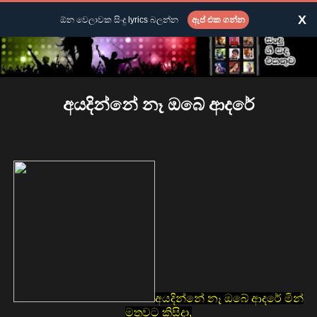
X
ඕන වෙලාවක සිංදු lyrics බලන්න
ඇප් එක ගන්න
අයදින්නේ නෑ ඔබේ ආදරේ
අයදින්නේ නෑ ඔබේ ආදරේ මින්
මතුවට කිසිදා,