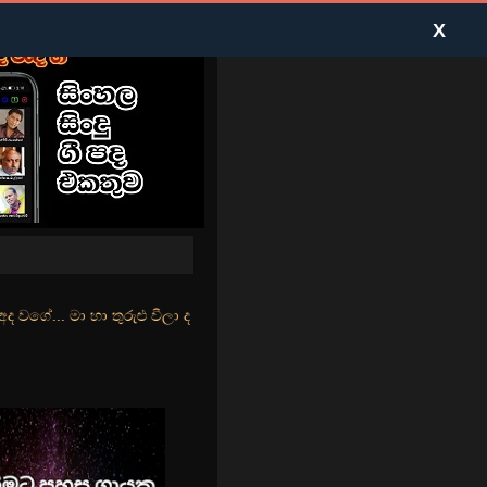
X
ුළු වීලා දෑසේ කදුළු බීලා රහසේ සුසුම් ලෑ හඩ ඇසේ... නිල්වන් මුහුදු තී