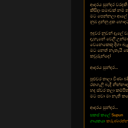
ආදරය සුන්දර වරදකි
කිසිදා සමාවක් නම් 
මට පෙන්නලා ආලේ 
නුඹ දුන්නු දුක හොද
ඉදුවර නුවන් දෑලේ වැ
දැහැනේ වෙලී උන්මා
වෙනෙකෙකූ දිහා බැ
මට නෙත් නැතැයි කෙ
කවුරුන්දෝ
ආදරය සුන්දර...
පුළුවර තාලා වීණා බදි
රතගැලි බැදී නින්නා
හද ස්වර තලා කම්පිත
මට පවා මා නැති ක
ආදරය සුන්දර...
සකස් කලේ
Supun
ගායකයා
කරුණාරත්න 