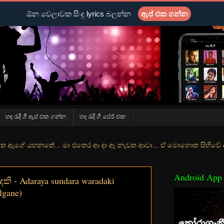
ඕන වෙලාවක සිංදු lyrics බලන්න
ඇප් එක ගන්න
හද රැදි ගී ඇප් එක ගන්න
හද රැදි ගී පේජ් එක
ේ... මා එතෙර ආ දා ඈ නැවත ආවා... ඒ මොහොත සිහිවේ අද වගේ... මා හා තුර
Android App
ි - Adaraya sundara waradaki
lgane)