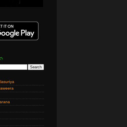
න
asuriya
laweera
arana