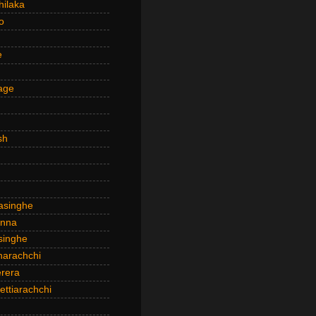
hilaka
o
e
age
sh
asinghe
anna
inghe
narachchi
rera
ttiarachchi