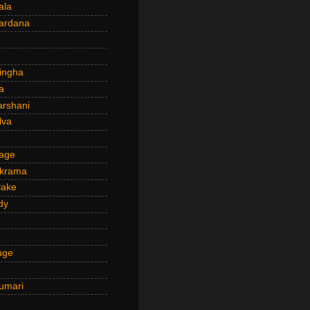
ala
ardana
ingha
a
arshani
lva
age
ckrama
lake
dy
uge
umari