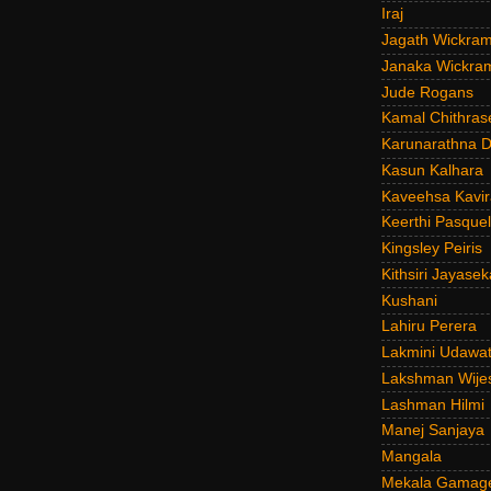
Iraj
Jagath Wickra
Janaka Wickra
Jude Rogans
Kamal Chithras
Karunarathna D
Kasun Kalhara
Kaveehsa Kavir
Keerthi Pasquel
Kingsley Peiris
Kithsiri Jayasek
Kushani
Lahiru Perera
Lakmini Udawat
Lakshman Wije
Lashman Hilmi
Manej Sanjaya
Mangala
Mekala Gamag