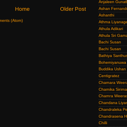
Anjaleen Gunat
Home
Older Post
Ashan Fernand
Ashanthi
ents (Atom)
Athma Liyanag
Athula Adikari
Athula Sri Gam
Bachi Susan
Bachi Susan
Bathiya Santhu
Bohemiyanuwa
Buddika Ushan
Centigratez
Chamara Weer
Chamika Sirim
Chamra Weeras
Chandana Liya
Chandraleka Pe
Chandrasena He
Chilli