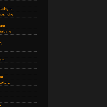
masinghe
masinghe
ena
iulgane
aj
ara
ta
sekara
e