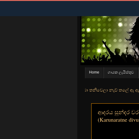
Home
ගායක ලැයිස්තුව
න් මුහුදු තීරේ ගල් මල් පිපුන යායේ මා තනිවෙලා නැව් තලේ ඈ ඇත ඇගේ යහනත
ආදරය සුන්දර වරදක
(Karunaratne divu