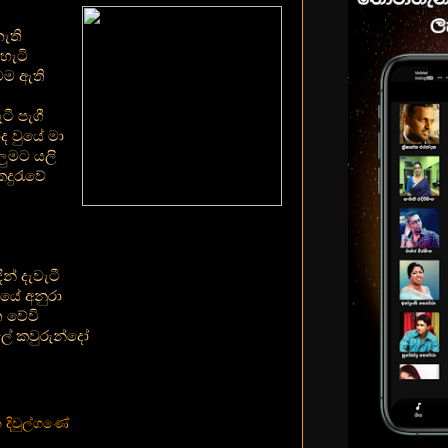
නැති
හැටි
ටම ඇති
ටී පැගී
ද වුයේ මා
ලුමට යලි
දු‍රැවේ
න් දැවැටී
දයේ අනුරා
‍ වේවි
ලේ කවුරුන්දෝ
දිවුල්ගණේ