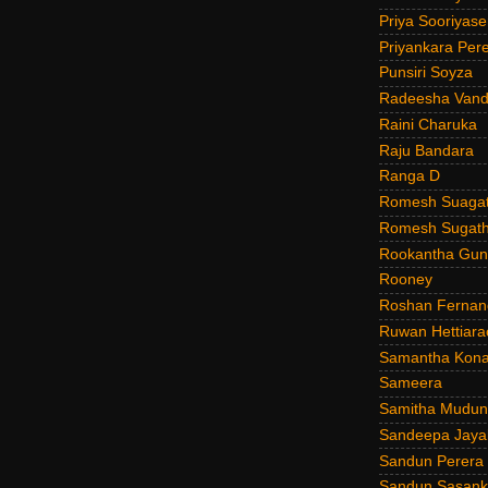
Priya Sooriyas
Priyankara Per
Punsiri Soyza
Radeesha Van
Raini Charuka
Raju Bandara
Ranga D
Romesh Suagat
Romesh Sugath
Rookantha Guna
Rooney
Roshan Fernan
Ruwan Hettiara
Samantha Kona
Sameera
Samitha Mudun
Sandeepa Jayal
Sandun Perera
Sandun Sasank