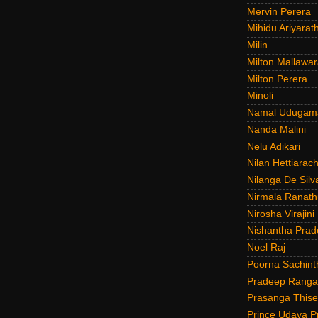
Mervin Perera
Mihidu Ariyarat
Milin
Milton Mallawar
Milton Perera
Minoli
Namal Udugam
Nanda Malini
Nelu Adikari
Nilan Hettiarach
Nilanga De Silv
Nirmala Ranat
Nirosha Virajini
Nishantha Prad
Noel Raj
Poorna Sachint
Pradeep Rang
Prasanga Thise
Prince Udaya P