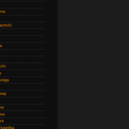
hna
achchi
a
chi
a
hunga
eep
ha
ana
ra
riyantha