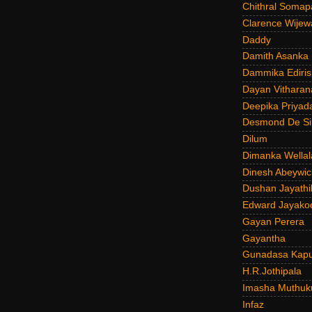
Chithral Somap
Clarence Wijew
Daddy
Damith Asanka
Dammika Ediris
Dayan Vitharan
Deepika Priyad
Desmond De Si
Dilum
Dimanka Wellal
Dinesh Abeywi
Dushan Jayathi
Edward Jayako
Gayan Perera
Gayantha
Gunadasa Kap
H.R.Jothipala
Imasha Muthuk
Infaz