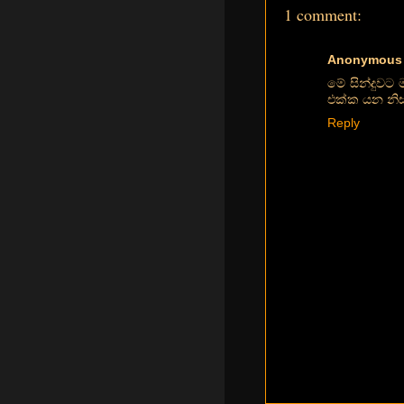
1 comment:
Anonymous
මේ සින්දුවට
එක්ක යන නි
Reply