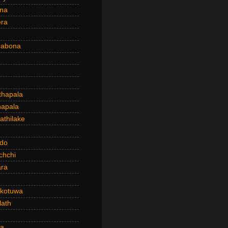
ena
era
dabona
hapala
apala
thilake
do
chchi
ra
kotuwa
ath
a