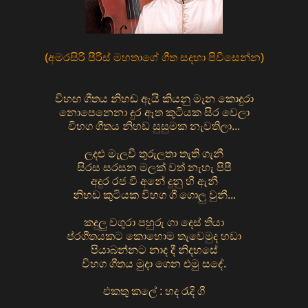
(
අමරසිරි පීරිස් මහතාගේ ගීත සදහා පිවිසෙන්න
)
විහඟ ගීතය නිහඬ ඇයි කියනු මැන කොදුරා
නොපෙනෙනා දුර ඈත කුටියක සිර වෙලා
විහග ගීතය නිහඩ සුසුමක නැවතිලා...
ලදළු මැලවී තුරුලතා තැති ගැනී
සිරස සරසන මලක් වත් නැහැ පිපී
අදුර රජ වී අනේ දුනු හී ඇනී
නිහඩ කුටියක විහග ගී ගොලු වුනී...
කදුලු වගුරා පහුරු ගා දෙස් තියා
ප්රගීතයකට කොහොම තැවෙමුද හඩා
පියාබන්නට නාද දී නිදහසේ
විහග ගීතය මුදා ගෙන එමු සදේ.
එකතු කලේ : හද රැදි ගී