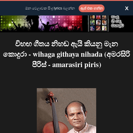
X
ඕන වෙලාවක සිංදු lyrics බලන්න
ඇප් එක ගන්න
විහඟ ගීතය නිහඬ ඇයි කියනු මැන
කොදුරා - wihaga githaya nihada (අමරසිරි
පීරිස් - amarasiri piris)