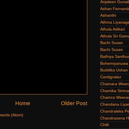
Anjaleen Gunat
Ashan Fernand
Ashanthi
Athma Liyanag
Athula Adikari
Athula Sri Gam
Bachi Susan
Bachi Susan
Bathiya Santhu
Bohemiyanuwa
Buddika Ushan
Centigratez
Chamara Weer
Chamika Sirim
Chamra Weeras
Home
Older Post
Chandana Liya
Chandraleka Pe
ents (Atom)
Chandrasena He
Chilli