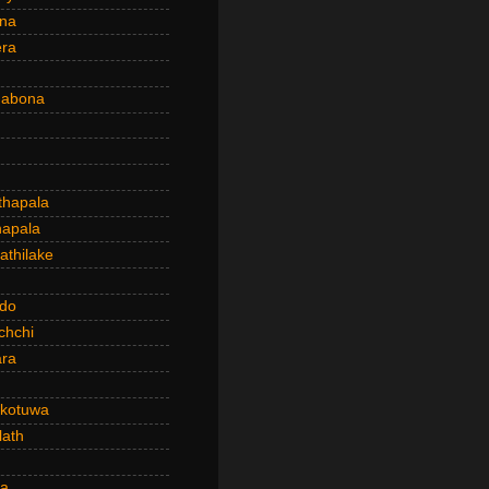
ena
era
dabona
hapala
apala
thilake
do
chchi
ra
kotuwa
ath
a