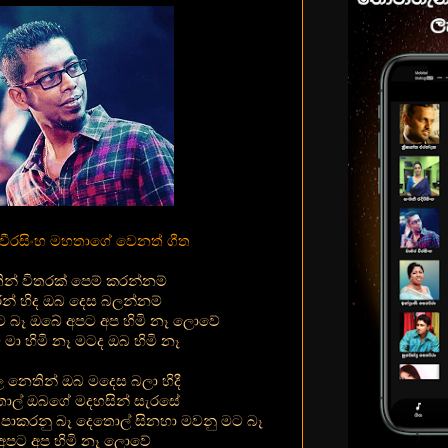
වීරසිංහ මහතාගේ වෙනත් ගීත
තින් විතරක් පෙම් කරන්නම්
ුරින් හිද ඔබ දෙස බලන්නම්
ට බෑ ඔබේ අපට අප හිමි නෑ ලොවේ
මා හිමි නෑ මටද ඔබ හිමි නෑ
 නෙතින් ඔබ මදෙස බලා හිදී
ොල් ඔබගේ මදහසින් සැරසේ
පාකරනු බෑ දෙතොල් සිනහා මවනු මට බෑ
අපට අප හිමි නෑ ලොවේ