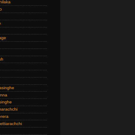
hilaka
o
e
age
sh
asinghe
anna
inghe
narachchi
rera
ttiarachchi