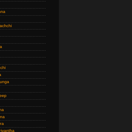
hna
achchi
a
chi
a
hunga
eep
ha
ana
ra
riyantha