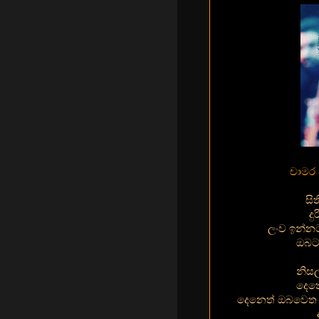
චාමර 
සි
ද
ලංව ඉන්න
ඔබට 
නිසල
දෙත
දෙනෙත් ඔබවෙත 