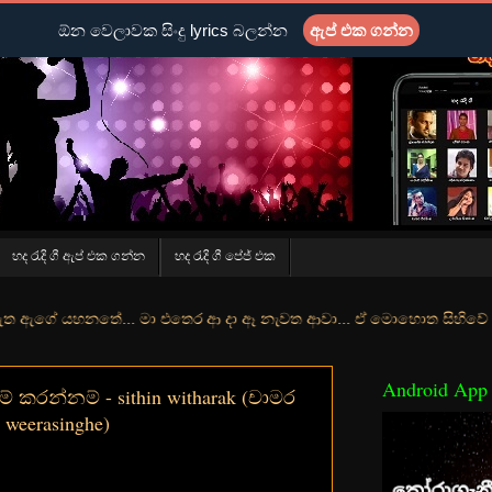
ඕන වෙලාවක සිංදු lyrics බලන්න
ඇප් එක ගන්න
හද රැදි ගී ඇප් එක ගන්න
හද රැදි ගී පේජ් එක
ේ... මා එතෙර ආ දා ඈ නැවත ආවා... ඒ මොහොත සිහිවේ අද වගේ... මා හා තුරු
Android App
ෙම් කරන්නම් - sithin witharak (චාමර
 weerasinghe)