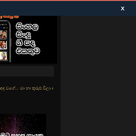
X
ළු වීලා දෑසේ කදුළු බීලා රහසේ සුසුම් ලෑ හඩ ඇසේ... නිල්වන් මුහුදු තී