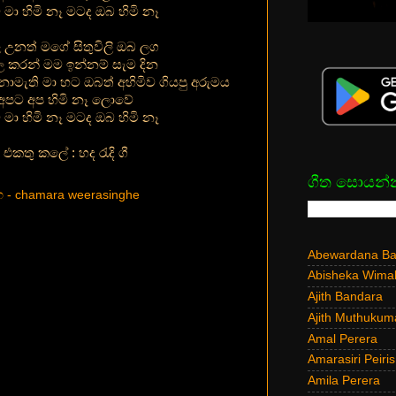
මා හිමි නෑ මටද ඔබ හිමි නෑ
උනත් මගේ සිතුවිලි ඔබ ලග
ල කරන් මම ඉන්නම් සැම දින
ොමැති මා හට ඔබත් අහිමිව ගියපු අරුමය
අපට අප හිමි නෑ ලොවේ
මා හිමි නෑ මටද ඔබ හිමි නෑ
එකතු කලේ : හද රැදි ගී
ගීත සොයන්
හ - chamara weerasinghe
Abewardana Bal
Abisheka Wima
Ajith Bandara
Ajith Muthukum
Amal Perera
Amarasiri Peiris
Amila Perera