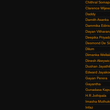
Chithral Somap
Clarence Wijew
Daddy
Damith Asanka
Dammika Ediris
Dayan Vitharan
Deepika Priyad
Desmond De Si
Dilum
Dimanka Wellal
Dinesh Abeywi
Dushan Jayathi
Edward Jayako
Gayan Perera
Gayantha
Gunadasa Kap
H.R.Jothipala
Imasha Muthuk
Infaz