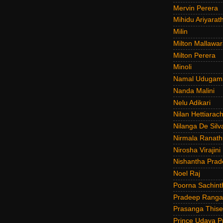
Mervin Perera
Mihidu Ariyarat
Milin
Milton Mallawar
Milton Perera
Minoli
Namal Udugam
Nanda Malini
Nelu Adikari
Nilan Hettiarach
Nilanga De Silv
Nirmala Ranat
Nirosha Virajini
Nishantha Prad
Noel Raj
Poorna Sachint
Pradeep Rang
Prasanga Thise
Prince Udaya P