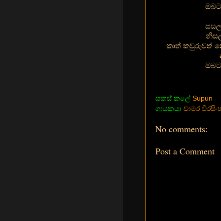
ඔබට 
සසල 
නිස
කාත් කවුරුවත් න
ඔබට 
සකස් කලේ
Supun
ගායකයා
චාමර වීරසිං
No comments:
Post a Comment