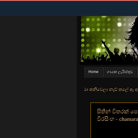
Home
ගායක ලැයිස්තුව
න් මුහුදු තීරේ ගල් මල් පිපුන යායේ මා තනිවෙලා නැව් තලේ ඈ ඇත ඇගේ යහනත
සිතින් විතරක්‌ ප
වීරසිංහ - chamara