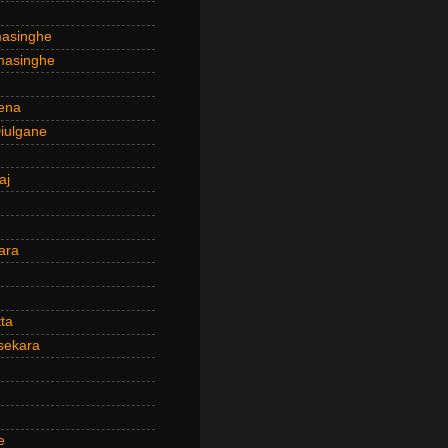
masinghe
masinghe
ena
iulgane
aj
ara
ta
sekara
e