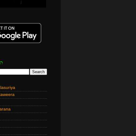
න
asuriya
laweera
arana