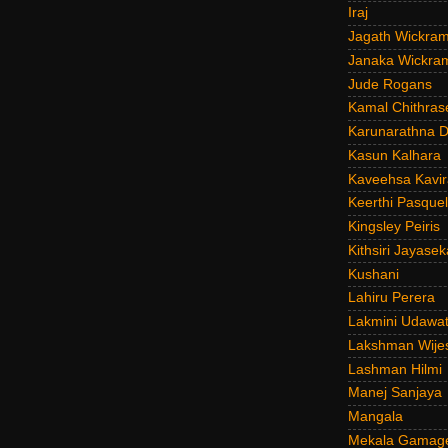
Iraj
Jagath Wickra
Janaka Wickra
Jude Rogans
Kamal Chithras
Karunarathna D
Kasun Kalhara
Kaveehsa Kavir
Keerthi Pasquel
Kingsley Peiris
Kithsiri Jayasek
Kushani
Lahiru Perera
Lakmini Udawat
Lakshman Wije
Lashman Hilmi
Manej Sanjaya
Mangala
Mekala Gamag