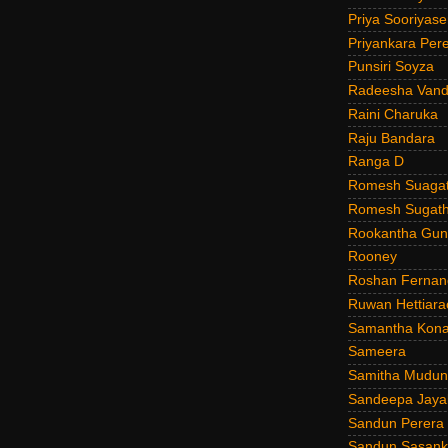
Priya Sooriyas
Priyankara Per
Punsiri Soyza
Radeesha Van
Raini Charuka
Raju Bandara
Ranga D
Romesh Suagat
Romesh Sugath
Rookantha Guna
Rooney
Roshan Fernan
Ruwan Hettiara
Samantha Kona
Sameera
Samitha Mudun
Sandeepa Jayal
Sandun Perera
Sandun Sasank