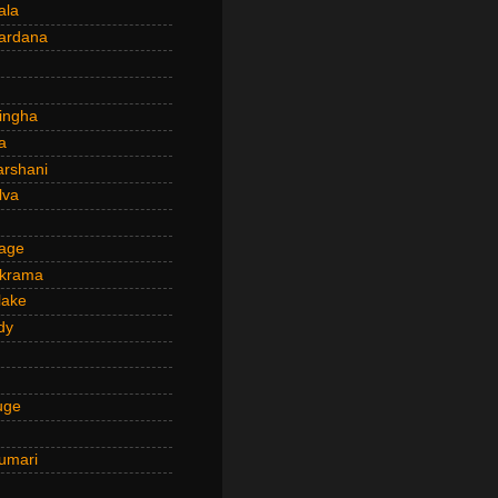
ala
ardana
ingha
a
arshani
lva
age
ckrama
lake
dy
uge
umari