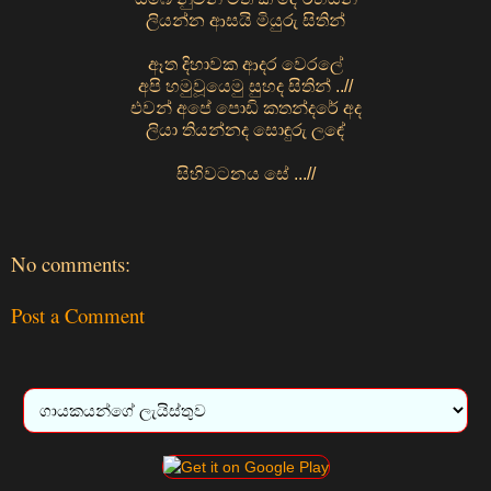
ලියන්න ආසයි මියුරු සිතින්
ඈත දිහාවක ආදර වෙරලේ
අපි හමුවූයෙමු සුහද සිතින් ..//
එවන් අපේ පොඩි කතන්දරේ අද
ලියා තියන්නද සොඳුරු ලඳේ
සිහිවටනය සේ ...//
No comments:
Post a Comment