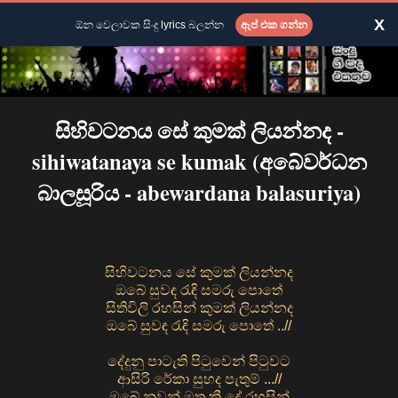
X
ඕන වෙලාවක සිංදු lyrics බලන්න
ඇප් එක ගන්න
සිහිවටනය සේ කුමක් ලියන්නද -
sihiwatanaya se kumak (අබේවර්ධන
බාලසූරිය - abewardana balasuriya)
සිහිවටනය සේ කුමක් ලියන්නද
ඔබේ සුවඳ රැඳි සමරු පොතේ
සිතිවිලි රහසින් කුමක් ලියන්නද
ඔබේ සුවඳ රැඳි සමරු පොතේ ..//
දේදුනු පාටැති පිටුවෙන් පිටුවට
ආසිරි රේකා සුහද පැතුම් ...//
ඔබේ නුවන් මත කී දේ රහසින්