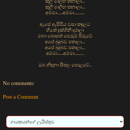
කුලී මාලිඟ තනාලා...
කුලී මාලිඟ තනාලා...
අම්මා.....අම්මා.........
ඇසේ ඇසිපිය වසා කඳුලට
හිතේ දුක්ගිනි දරාලා
මහා බොසත් පෙරුම් පිරුවේ
අපේ බුදුබව පතාලා...
අපේ බුදුබව පතාලා...
අම්මා.....අම්මා........
ඔබ නිදනා සීතල පොළවේ..
No comments:
Post a Comment