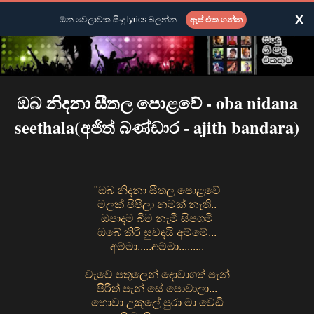
X
ඕන වෙලාවක සිංදු lyrics බලන්න
ඇප් එක ගන්න
ඔබ නිදනා සීතල පොළවේ - oba nidana
seethala(අජිත් බණ්ඩාර - ajith bandara)
"ඔබ නිදනා සීතල පොළවේ
මලක් පිපීලා නමක් නැති..
ඔපාදම බිම නැමී සිපගමි
ඔබේ කිරි සුවඳයි අම්මේ...
අම්මා.....අම්මා.........
වැවේ පතුලෙන් දොවාගත් පැන්
පිරිත් පැන් සේ පොවාලා...
හොවා උකුලේ පුරා මා වෙඩි