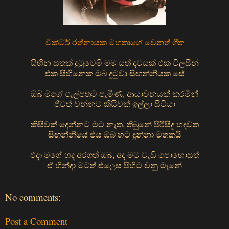
වික්ටර් රත්නායක මහතාගේ වෙනත් ගීත
සිහින සතක් දුටුවෙමි මම සත් දවසක් එක විලසින්
එක සිහිනෙක ඔබ දුටුවා සිඟන්නියක සේ
ඔබ මගේ පැල්පතට පැමිණ, ආයාචනයක් කරමින්
ජීවත් වන්නට කිසිවක් ඉල්ලා සිටියා
කිසිවක් දෙන්නට මට නැත, තිබුනේ පිරිසිදු හදවත
සිඟන්නියේ එය ඔබ හට දුන්නා මතකයි
එදා මගේ හද අරගත් ඔබ, අද මට වැඩි පොහොසත්
ඒ හින්දා මටත් එලෙස පිහිට වනු මැනේ
No comments:
Post a Comment