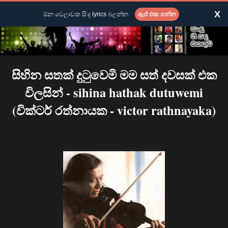
X
ඕන වෙලාවක සිංදු lyrics බලන්න
ඇප් එක ගන්න
සිහින සතක් දුටුවෙමි මම සත් දවසක් එක
විලසින් - sihina hathak dutuwemi
(වික්ටර් රත්නායක - victor rathnayaka)