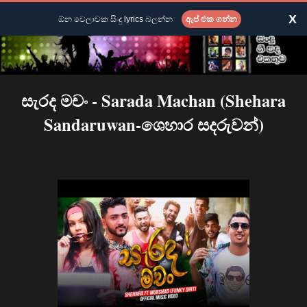
X
ඕන වෙලාවක සිංදු lyrics බලන්න
ඇප් එක ගන්න
සැරද මචං - Sarada Machan (Shehara
Sandaruwan-ශෙහාර සදරුවන්)