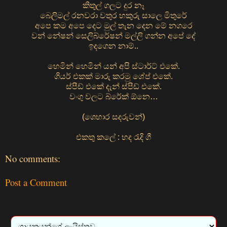
කිතුල් ගලට දුර නෑ
බෙලිමල් රනවරා වතුර හකුරු සාලෙ මිතුරේ
අපෙ කම අපෙ දෙට මුල් තැන දෙන මේ නගරෙ
වන් නේෂන් සෙලිබ්රේෂන් මල්ලි ගන්න අපේ දේ
ඉදගෙන නාම්..
හෙමින් හෙමින් යන් අපි ස්ටාර්ට් එකේ.
ගියර් එකක් මාරු කරමු ශේප් එකේ.
ස්පීඩ් එකේ දැන් ස්පීඩ් එකේ.
වංගු වලට බ්රේක් ඕනෙ…
(ශෙහාර සදරුවන්)
එකතු කලේ : හද රැදි ගී
No comments:
Post a Comment