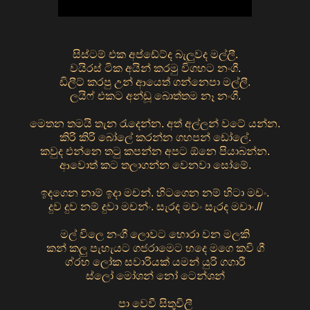
සිස්ටම් එක අප්ඩේට්ද බැලුවද මල්ලී.
වයිරස් ටික අයින් කරමු විගහට නංගී.
ඩිලීට් කරපු උන් ආයෙත් ගන්නෙපා මල්ලී.
ලයිෆ් එකට අන්ඩූ බොත්තම නෑ නංගී.
මෙතන තමයි තැන රැදෙන්න. අත් අල්ලන් වටේ යන්න.
කිරි කිරි බෝලේ කරන්න ගහපන් ඩෝලේ.
කවුද එන්නෙ තටු කපන්න අපට ඕනෙ පියාබන්න.
ආවොත් කට තලාගන්න වෙනවා සෝමේ.
ඉදගෙන නාම් ඉදා මචන්. හිටගෙන නම් හිටා මචං.
දුව දුව නම් දුවා මචන්ං. සැරද මචං සැරද මචාං.//
මල් විලෙ නංගී ලොවට හොරා වන මලකි
කන් කලු පැහැයට ගජරාමෙට හදෙ මගෙ කවි ගී
ග්රහ ලෝක සවාරියක් යමන් යුරි ගගාරී
ස්ලෝ මෝශන් නෝ ටෙන්ශන්
පා වෙවී සිතුවිලී