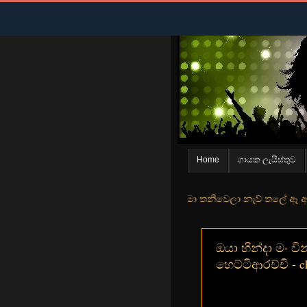
Home
ගායක ලැයිස්තුව
න් මුහුදු තීරේ ගල් මල් පිපුන යායේ මා තනිවෙලා නැව් තලේ ඈ ඇත ඇගේ යහන
ඔයා හින්දා මං වින
හෙට්ටිආරච්චි - ch