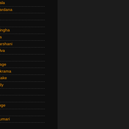
ala
ardana
ingha
a
arshani
lva
age
ckrama
lake
dy
uge
umari