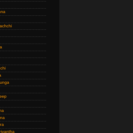
hna
achchi
a
chi
a
hunga
eep
ha
ana
ra
riyantha