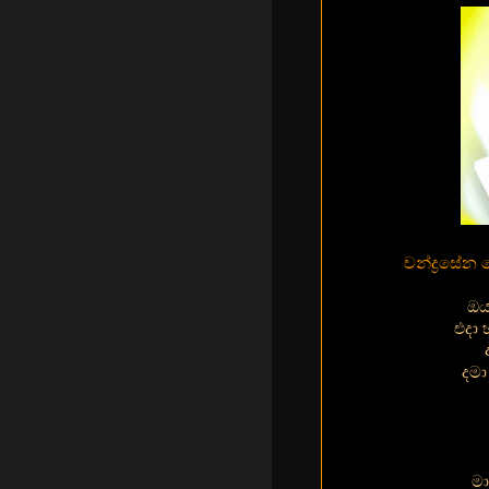
චන්ද්‍රසේන
ඔයා
එදා 
දමා
මා