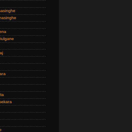
masinghe
masinghe
ena
iulgane
aj
ara
ta
sekara
e