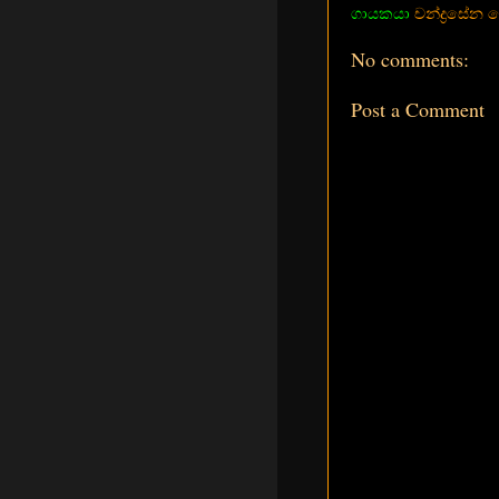
ගායකයා
චන්ද්‍රසේන 
No comments:
Post a Comment