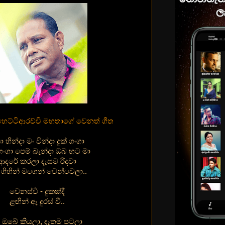
 හෙට්ටිආරච්චි මහතාගේ වෙනත් ගීත
 හින්දා මං වින්දා දුක් ගංගා
හංගා පෙම් බැන්දා ඔබ හට මා
ආදරේ කරලා දෑසම රිදවා
 ගිහින් මගෙන් වෙන්වෙලා..
වෙනස්වී - දුකක්දී
ළඟින් ඈ දුරස් වී..
 ඔබේ කියලා, දෑතම පටලා