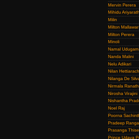
Mervin Perera
Mihidu Ariyarat
Milin
Milton Mallawar
Milton Perera
Minoli
Namal Udugam
Nanda Malini
Nelu Adikari
Nilan Hettiarach
Nilanga De Silv
Nirmala Ranat
Nirosha Virajini
Nishantha Prad
Noel Raj
Poorna Sachint
Pradeep Rang
Prasanga Thise
Prince Udaya P