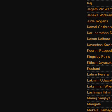
Iraj
Jagath Wickra
Janaka Wickra
Jude Rogans
Kamal Chithras
Karunarathna D
Kasun Kalhara
Kaveehsa Kavir
Keerthi Pasquel
Kingsley Peiris
Kithsiri Jayasek
Kushani
Lahiru Perera
Lakmini Udawat
Lakshman Wije
Lashman Hilmi
Manej Sanjaya
Mangala
Mekala Gamag