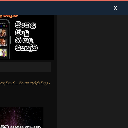
X
ුළු වීලා දෑසේ කදුළු බීලා රහසේ සුසුම් ලෑ හඩ ඇසේ... නිල්වන් මුහුදු ත