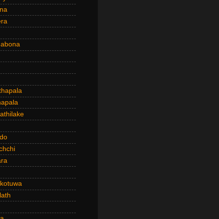
ena
era
dabona
hapala
apala
thilake
do
chchi
ra
kotuwa
ath
a