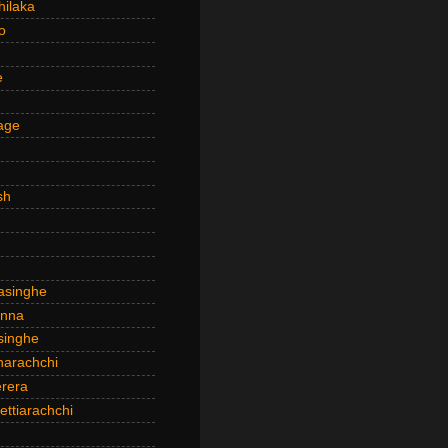
hilaka
o
e
age
sh
asinghe
anna
inghe
narachchi
rera
ttiarachchi