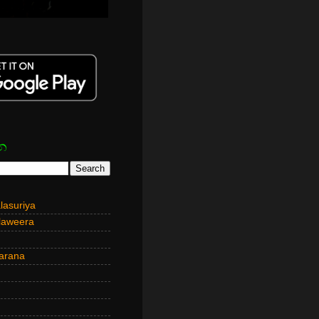
න
asuriya
laweera
arana