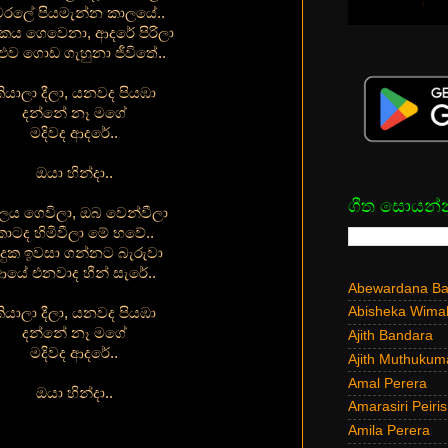
රලේ පියමැන්න කාලයේ..
ය ගෙවෙනා, ආදරේ පිරිලා
ළුව ගොඩ ගැහුනා ජීවිතේ..
ියාලා දීලා, යනවද පියඹා
දන්නේ නෑ මගේ
මදිවද ආදරේ..
ඔයා හින්දා..
ගීත සොයන්
ලය ගෙවිලා, ඔබ වෙන්වීලා
කාටද හිමිවීලා මේ භවේ..
 දුක ඉවසා ගන්නට බැරුවා
ආයේ එනවාද හීන් සැරේ..
Abewardana Bal
Abisheka Wima
ියාලා දීලා, යනවද පියඹා
දන්නේ නෑ මගේ
Ajith Bandara
මදිවද ආදරේ..
Ajith Muthukum
Amal Perera
ඔයා හින්දා..
Amarasiri Peiris
Amila Perera