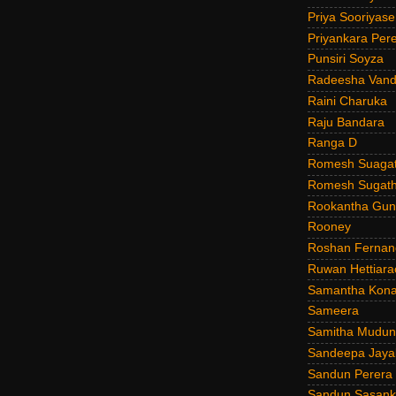
Priya Sooriyas
Priyankara Per
Punsiri Soyza
Radeesha Van
Raini Charuka
Raju Bandara
Ranga D
Romesh Suagat
Romesh Sugath
Rookantha Guna
Rooney
Roshan Fernan
Ruwan Hettiara
Samantha Kona
Sameera
Samitha Mudun
Sandeepa Jayal
Sandun Perera
Sandun Sasank