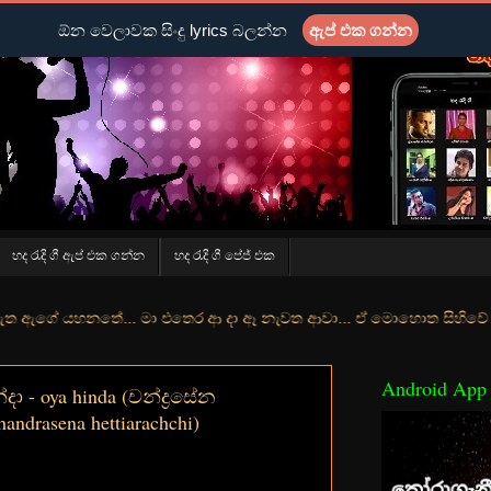
ඕන වෙලාවක සිංදු lyrics බලන්න
ඇප් එක ගන්න
හද රැදි ගී ඇප් එක ගන්න
හද රැදි ගී පේජ් එක
තේ... මා එතෙර ආ දා ඈ නැවත ආවා... ඒ මොහොත සිහිවේ අද වගේ... මා හා තුර
Android App
්දා - oya hinda (චන්ද්‍රසේන
andrasena hettiarachchi)