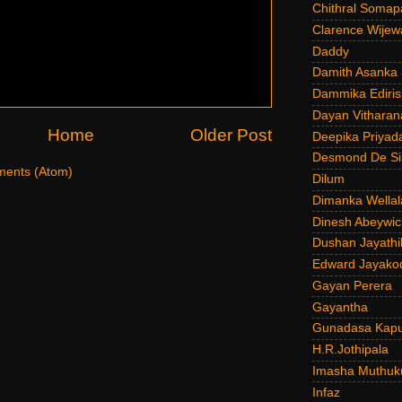
Chithral Somap
Clarence Wijew
Daddy
Damith Asanka
Dammika Ediris
Dayan Vitharan
Home
Older Post
Deepika Priyad
Desmond De Si
ents (Atom)
Dilum
Dimanka Wellal
Dinesh Abeywi
Dushan Jayathi
Edward Jayako
Gayan Perera
Gayantha
Gunadasa Kap
H.R.Jothipala
Imasha Muthuk
Infaz