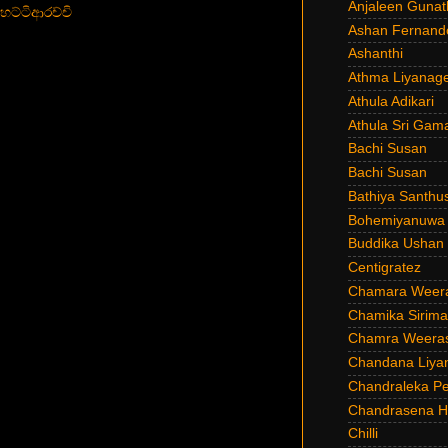
Anjaleen Gunat
හෙට්ටිආරච්චි
Ashan Fernand
Ashanthi
Athma Liyanag
Athula Adikari
Athula Sri Gam
Bachi Susan
Bachi Susan
Bathiya Santhu
Bohemiyanuwa
Buddika Ushan
Centigratez
Chamara Weer
Chamika Sirim
Chamra Weeras
Chandana Liya
Chandraleka Pe
Chandrasena He
Chilli