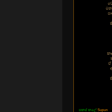
වෙ
මතක
පා
ක
කා
ඒ
ක
සකස් කලේ
Supun