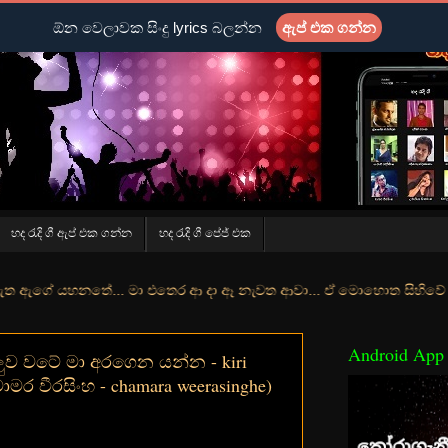
ඕන වෙලාවක සිංදු lyrics බලන්න
ඇප් එක ගන්න
හද රැදි ගී ඇප් එක ගන්න
හද රැදි ගී පේජ් එක
... මා එතෙර ආ දා ඈ නැවත ආවා... ඒ මොහොත සිහිවේ අද වගේ... මා හා තුරු
Android App
ුව වටේ මා අරගෙන යන්න - kiri
ාමර වීරසිංහ - chamara weerasinghe)