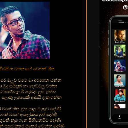
වීරසිංහ මහතාගේ වෙනත් ගීත
ෙරේ මලුව වටේ මා අරගෙන යන්න
ලා බුදු සමිදුන් හා දොඩමලු වන්න
ාට කණවැල වී සැමදා ළඟ ඉන්න
ණි ලොකු ළමයෙකී ආසයි දැක ගන්න
 මගේ හිත ළඟ පාලු මැකුව දෝණි
හනක් වගේ ආලෝකය දුන් දෝණි
තුටකි නුඹ ගැන සිහිවනවිට දෝණි
ෙන් සසර කතර එතෙර වෙන්න දෝණි