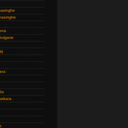
masinghe
masinghe
ena
iulgane
aj
ara
ta
sekara
e