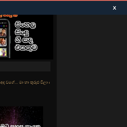
X
ළු වීලා දෑසේ කදුළු බීලා රහසේ සුසුම් ලෑ හඩ ඇසේ... නිල්වන් මුහුදු තීර