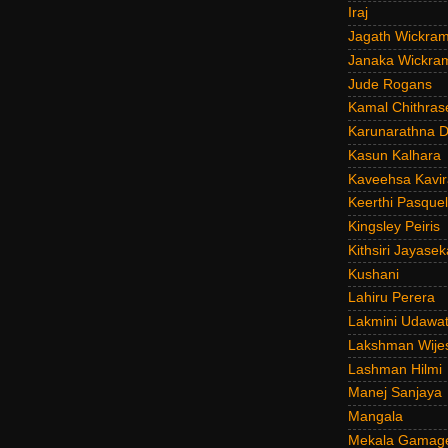
Iraj
Jagath Wickra
Janaka Wickra
Jude Rogans
Kamal Chithras
Karunarathna D
Kasun Kalhara
Kaveehsa Kavir
Keerthi Pasquel
Kingsley Peiris
Kithsiri Jayasek
Kushani
Lahiru Perera
Lakmini Udawat
Lakshman Wije
Lashman Hilmi
Manej Sanjaya
Mangala
Mekala Gamag