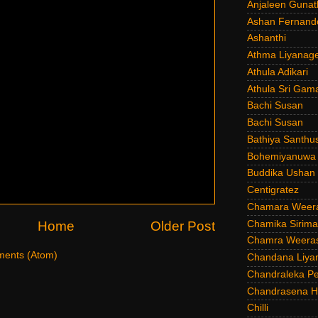
Anjaleen Gunat
Ashan Fernand
Ashanthi
Athma Liyanag
Athula Adikari
Athula Sri Gam
Bachi Susan
Bachi Susan
Bathiya Santhu
Bohemiyanuwa
Buddika Ushan
Centigratez
Chamara Weer
Chamika Sirim
Home
Older Post
Chamra Weeras
ents (Atom)
Chandana Liya
Chandraleka Pe
Chandrasena He
Chilli