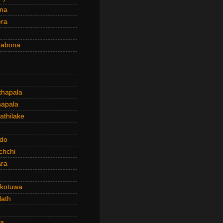
ena
era
dabona
hapala
apala
thilake
do
chchi
ra
kotuwa
ath
a