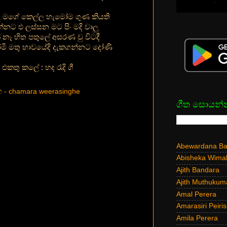
ු මගේ කෙල්ල හැමෝම ගුණ කියති
්නට එ ලස්සන මට පිං මදි වාලු
නෑ හිත පතුලේ අසරණ වු විටදී
ී මතු භාවයේදි දැකගන්නට දෝණි
එකතු කලේ : හද රැදි ගී
හ - chamara weerasinghe
ගීත සොයන්
Abewardana Bal
Abisheka Wima
Ajith Bandara
Ajith Muthukum
Amal Perera
Amarasiri Peiris
Amila Perera