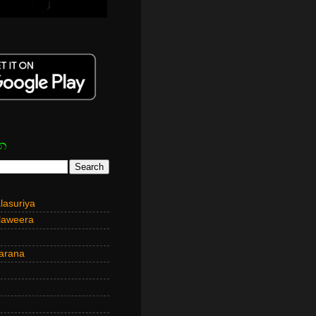
න
asuriya
laweera
arana