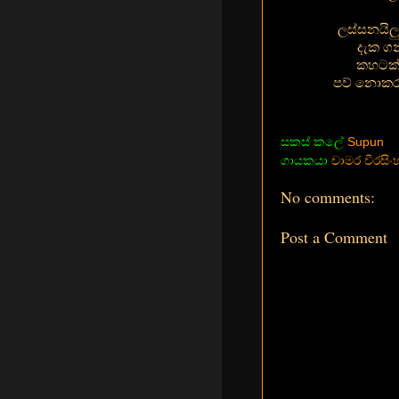
ලස්සනයිල
දැක ගන
කහටක් 
පව් නොකරම
සකස් කලේ
Supun
ගායකයා
චාමර වීරසිං
No comments:
Post a Comment