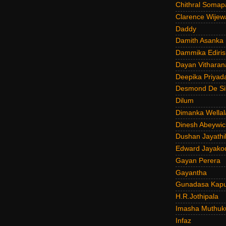
Chithral Somap
Clarence Wijew
Daddy
Damith Asanka
Dammika Ediris
Dayan Vitharan
Deepika Priyad
Desmond De Si
Dilum
Dimanka Wellal
Dinesh Abeywi
Dushan Jayathi
Edward Jayako
Gayan Perera
Gayantha
Gunadasa Kap
H.R.Jothipala
Imasha Muthuk
Infaz