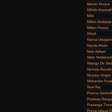
Mervin Perera
Mihidu Ariyarat
Milin
Milton Mallawar
Milton Perera
Minoli
Namal Udugam
Nanda Malini
Nelu Adikari
Nilan Hettiarach
Nilanga De Silv
Nirmala Ranat
Nirosha Virajini
Nishantha Prad
Noel Raj
Poorna Sachint
Pradeep Rang
Prasanga Thise
Prince Udaya P