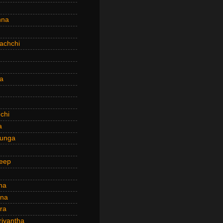
hna
achchi
a
chi
a
hunga
eep
ha
ana
ra
riyantha