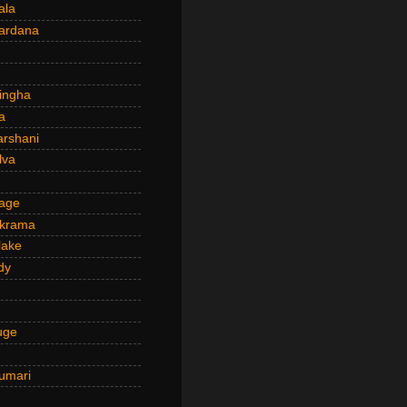
ala
ardana
ingha
a
arshani
lva
age
ckrama
lake
dy
uge
umari