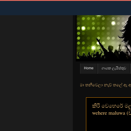
Home
ගායක ලැයිස්තුව
් මුහුදු තීරේ ගල් මල් පිපුන යායේ මා තනිවෙලා නැව් තලේ ඈ ඇත ඇගේ යහනතේ
කිරි වෙහෙරේ මල
wehere maluwa (ච