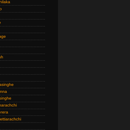
hilaka
o
e
age
sh
asinghe
anna
inghe
narachchi
rera
ttiarachchi