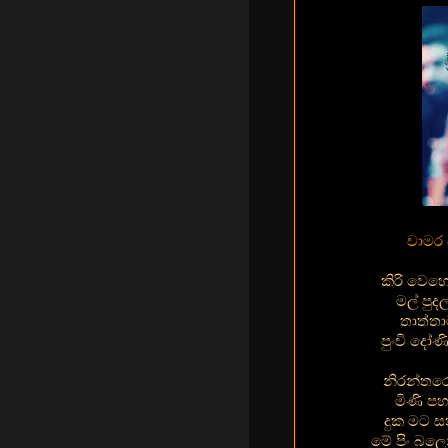
චාමර 
කිරි වෙහ
මල් පුද
තාත්ත
පුංචි දෝ
නිරන්තරෙ
මිණි ප
දුක මට ස
මේ පිං බල