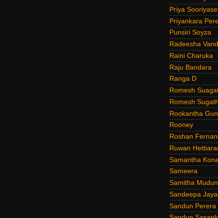
Priya Sooriyas
Priyankara Per
Punsiri Soyza
Radeesha Van
Raini Charuka
Raju Bandara
Ranga D
Romesh Suagat
Romesh Sugath
Rookantha Guna
Rooney
Roshan Fernan
Ruwan Hettiara
Samantha Kona
Sameera
Samitha Mudun
Sandeepa Jayal
Sandun Perera
Sandun Sasank