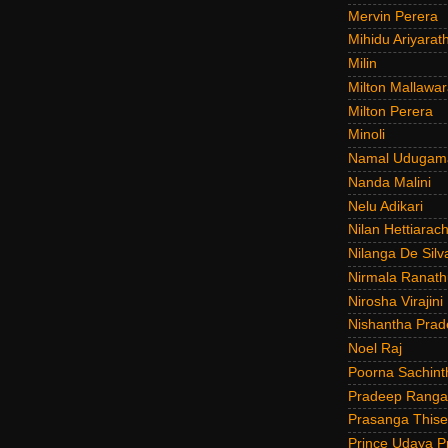
Mervin Perera
Mihidu Ariyarat
Milin
Milton Mallawar
Milton Perera
Minoli
Namal Udugam
Nanda Malini
Nelu Adikari
Nilan Hettiarach
Nilanga De Silv
Nirmala Ranat
Nirosha Virajini
Nishantha Prad
Noel Raj
Poorna Sachint
Pradeep Rang
Prasanga Thise
Prince Udaya P