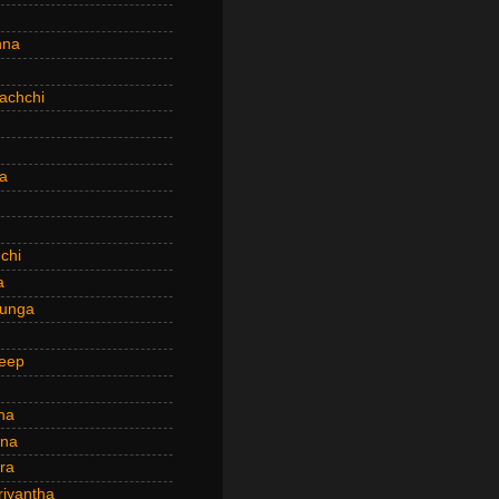
hna
achchi
a
chi
a
hunga
eep
ha
ana
ra
riyantha