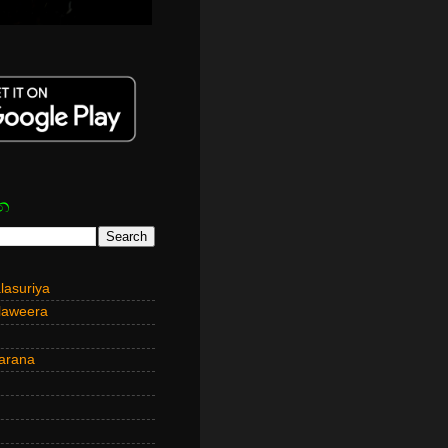
න
asuriya
laweera
arana