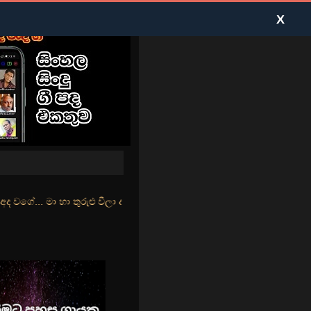
X
ළු වීලා දෑසේ කදුළු බීලා රහසේ සුසුම් ලෑ හඩ ඇසේ... නිල්වන් මුහුදු තී