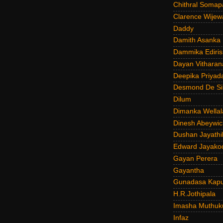
Chithral Somap
Clarence Wijew
Daddy
Damith Asanka
Dammika Ediris
Dayan Vitharan
Deepika Priyad
Desmond De Si
Dilum
Dimanka Wellal
Dinesh Abeywi
Dushan Jayathi
Edward Jayako
Gayan Perera
Gayantha
Gunadasa Kap
H.R.Jothipala
Imasha Muthuk
Infaz