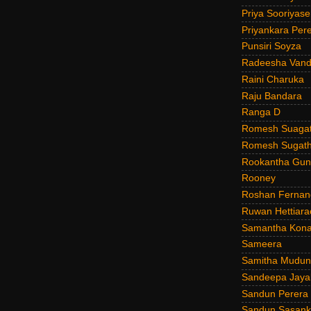
Priya Sooriyas
Priyankara Per
Punsiri Soyza
Radeesha Van
Raini Charuka
Raju Bandara
Ranga D
Romesh Suagat
Romesh Sugath
Rookantha Guna
Rooney
Roshan Fernan
Ruwan Hettiara
Samantha Kona
Sameera
Samitha Mudun
Sandeepa Jayal
Sandun Perera
Sandun Sasank