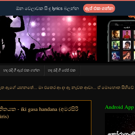
ඕන වෙලාවක සිංදු lyrics බලන්න
ඇප් එක ගන්න
හද රැදි ගී ඇප් එක ගන්න
හද රැදි ගී පේජ් එක
ේ... මා එතෙර ආ දා ඈ නැවත ආවා... ඒ මොහොත සිහිවේ අද වගේ... මා හා තුරු
Android App
තයක - iki gasa handana (අමරසිරි
iris)