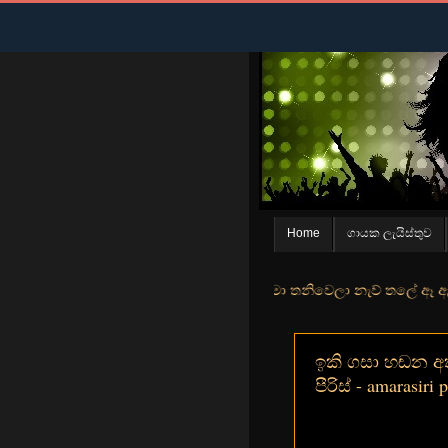
Home
ගායක ලැයිස්තුව
න් මුහුදු තීරේ ගල් මල් පිපුන යායේ මා තනිවෙලා නැව් තලේ ඈ ඇත ඇගේ යහනත
ඉකි ගසා හඬන අතී
පීරිස් - amarasiri p