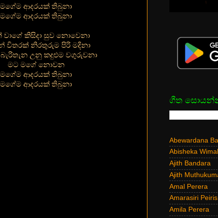
මගේම ආදරයක් තිබුනා
මගේම ආදරයක් තිබුනා
මක් වාගේ කිසිදා සුව නොවෙනා
ින් විතරක් නිරතුරුම පිරි මදිනා
 බැරිතැන උනු කදුළුම වගුරුවනා
මට මගේ නොවන
මගේම ආදරයක් තිබුනා
මගේම ආදරයක් තිබුනා
ගීත සොයන්
Abewardana Bal
Abisheka Wima
Ajith Bandara
Ajith Muthukum
Amal Perera
Amarasiri Peiris
Amila Perera