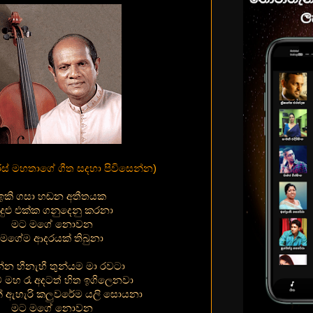
ීරිස් මහතාගේ ගීත සදහා පිවිසෙන්න
)
ඉකි ගසා හඬන අතීතයක
දුළු එක්ක ගනුදෙනු කරනා
මට මගේ නොවන
මගේම ආදරයක් තිබුනා
ේන හීනැහී තුන්යම මා රවටා
ම් මහ රෑ අදටත් හිත ඉගිලෙනවා
න් ඇහැරි කලුවරේම යලි සොයනා
මට මගේ නොවන