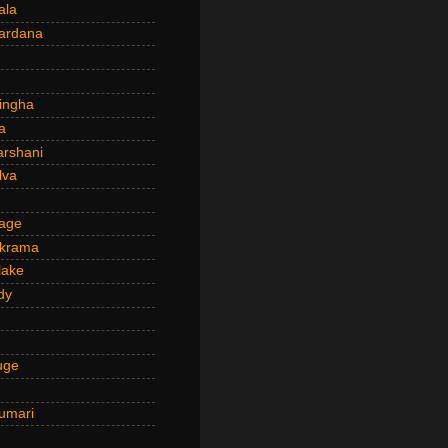
ala
ardana
ingha
a
arshani
lva
age
ckrama
lake
dy
uge
umari