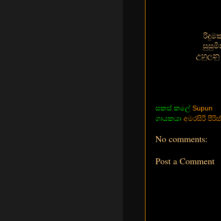
රිදු
සුසුම
උහුලනු
සකස් කලේ
Supun
ගායකයා
අමරසිරි පීරිස්
No comments:
Post a Comment