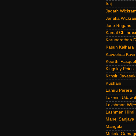
Iraj
Jagath Wickra
Janaka Wickra
Jude Rogans
Kamal Chithras
Karunarathna D
Kasun Kalhara
Kaveehsa Kavir
Keerthi Pasquel
Kingsley Peiris
Kithsiri Jayasek
Kushani
Lahiru Perera
Lakmini Udawat
Lakshman Wije
Lashman Hilmi
Manej Sanjaya
Mangala
Mekala Gamag