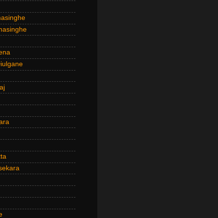
masinghe
masinghe
ena
iulgane
aj
ara
ta
sekara
e