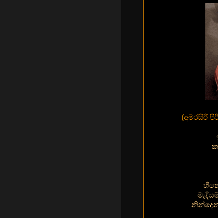
(
අමරසිරි ප
ක
හීන
මැදිය
නින්දෙ