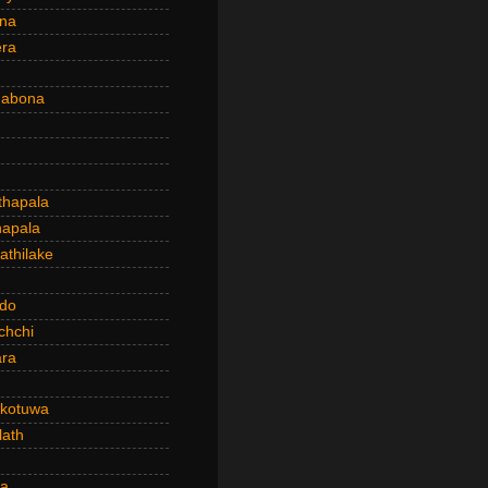
ena
era
dabona
hapala
apala
thilake
do
chchi
ra
kotuwa
ath
a