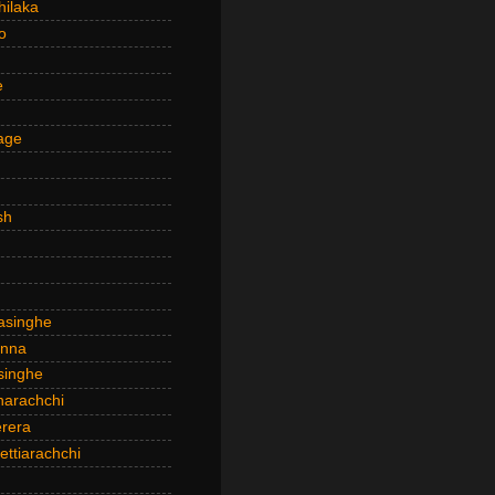
hilaka
o
e
age
sh
asinghe
anna
inghe
narachchi
rera
ttiarachchi