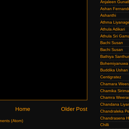
Anjaleen Gunat
Ashan Fernand
Ashanthi
Athma Liyanag
Athula Adikari
Athula Sri Gam
Bachi Susan
Bachi Susan
Bathiya Santhu
Bohemiyanuwa
Buddika Ushan
Centigratez
Chamara Weer
Chamika Sirim
Chamra Weeras
Chandana Liya
Home
Older Post
Chandraleka Pe
Chandrasena He
ents (Atom)
Chilli