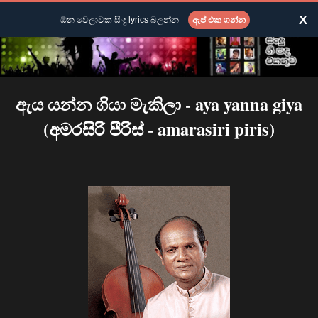
X
ඕන වෙලාවක සිංදු lyrics බලන්න
ඇප් එක ගන්න
ඇය යන්න ගියා මැකිලා - aya yanna giya
(අමරසිරි පීරිස් - amarasiri piris)