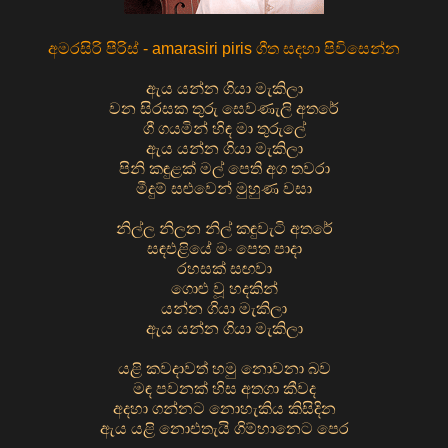
අමරසිරි පීරිස් - amarasiri piris ගීත සදහා පිවිසෙන්න
ඇය යන්න ගියා මැකිලා
වන සිරසක තුරු සෙවණැලි අතරේ
ගී ගයමින් හිඳ මා තුරුලේ
ඇය යන්න ගියා මැකිලා
පිනි කඳුළක් මල් පෙති අග තවරා
මීදුම් සළුවෙන් මුහුණ වසා
නිල්ල නිලන නිල් කඳුවැටි අතරේ
සඳඑළියේ මං පෙත පාදා
රහසක් සඟවා
ගොළු වූ හදකින්
යන්න ගියා මැකිලා
ඇය යන්න ගියා මැකිලා
යළි කවදාවත් හමු නොවනා බව
මඳ පවනක් හිස අතගා කීවද
අදහා ගන්නට නොහැකිය කිසිදින
ඇය යළි නොඑතැයි ගිම්හානෙට පෙර