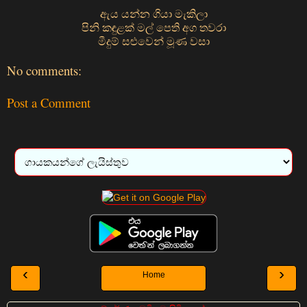
ඇය යන්න ගියා මැකිලා
පිනි කඳුළක් මල් පෙති අග තවරා
මීදුම් සළුවෙන් මූණ වසා
No comments:
Post a Comment
‹
›
Home