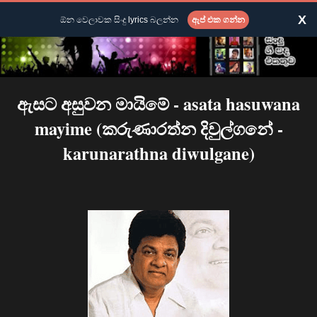
X
ඕන වෙලාවක සිංදු lyrics බලන්න
ඇප් එක ගන්න
ඇසට අසුවන මායිමේ - asata hasuwana
mayime (කරුණාරත්න දිවුල්ගනේ -
karunarathna diwulgane)