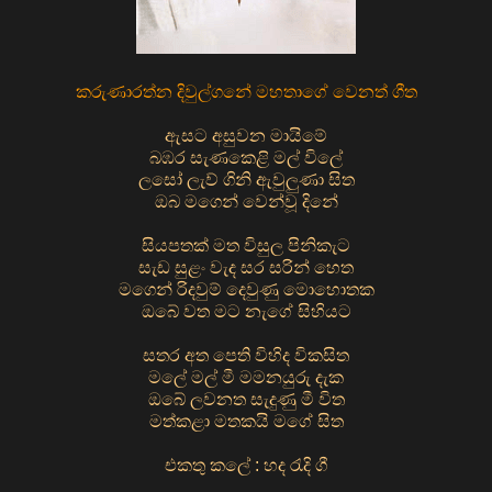
කරුණාරත්න දිවුල්ගනේ මහතාගේ වෙනත් ගීත
ඇසට අසුවන මායිමේ
බඹර සැණකෙළි මල් විලේ
ලසෝ ලැව් ගිනි ඇවුලුණා සිත
ඔබ මගෙන් වෙන්වූ දිනේ
සියපතක් මත විසුල පිනිකැට
සැඩ සුළං වැද සර සරින් හෙත
මගෙන් රිදවුම් දෙවුණු මොහොතක
ඔබේ වත මට නැගේ සිහියට
සතර අත පෙති විහිද විකසිත
මලේ මල් මී මමනයුරු දැක
ඔබේ ලවනත සැදුණු මී විත
මත්කළා මතකයි මගේ සිත
එකතු කලේ : හද රැදි ගී