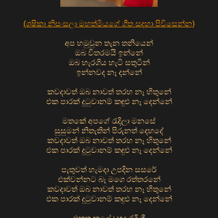
(ශෂිකා නිසංසලා මහත්මියගේ ගීත සදහා පිවිසෙන්න)
අප හමුවුන තැන තනියෙන්
ඔබ විතරමයි ඉන්නේ
ඔබ හැරගිය හැටි සතුටින්
ඉන්නවද නෑ දන්නේ
කවදාවත් ඔබ නාවත් තරහ නෑ හිතුනේ
එක පාරක් දුටුවානම් කඳුළු නෑ දෙන්නේ
මතකේ අපගේ රැදිලා මනසේ
සුසුමන් නිතැතින් පිරුනත් දෙහදේ
කවදාවත් ඔබ නාවත් තරහ නෑ හිතුනේ
එක පාරක් දුටුවානම් කඳුළු නෑ දෙන්නේ
පැතුවත් හැමදා උපදින සසරේ
එක්වන්නට බෑ මගෙ රත්තරනේ
කවදාවත් ඔබ නාවත් තරහ නෑ හිතුනේ
එක පාරක් දුටුවානම් කඳුළු නෑ දෙන්නේ