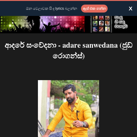
X
ඕන වෙලාවක සිංදු lyrics බලන්න
ඇප් එක ගන්න
ආදරේ සංවේදනා - adare sanwedana (ජුඩ්
රොගන්ස්)