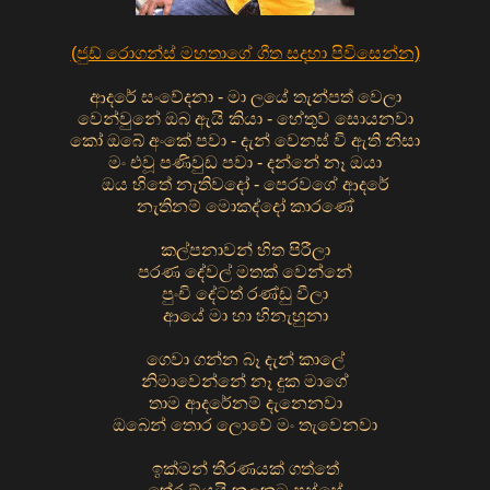
(ජුඩ් රොගන්ස් මහතාගේ ගීත සදහා පිවිසෙන්න)
ආදරේ සංවේදනා - මා ලයේ තැන්පත් වෙලා
වෙන්වුනේ ඔබ ඇයි කියා - හේතුව සොයනවා
කෝ ඔබේ අංකේ පවා - දැන් වෙනස් වී ඇති නිසා
මං එවූ පණිවුඩ පවා - දන්නේ නෑ ඔයා
ඔය හිතේ නැතිවදෝ - පෙරවගේ ආදරේ
නැතිනම් මොකද්දෝ කාරණේ
කල්පනාවන් හිත පිරීලා
පරණ දේවල් මතක් වෙන්නේ
පුංචි දේටත් රණ්ඩු වීලා
ආයේ මා හා හිනැහුනා
ගෙවා ගන්න බෑ දැන් කාලේ
නිමාවෙන්නේ නෑ දුක මාගේ
තාම ආදරේනම් දැනෙනවා
ඔබෙන් තොර ලොවේ මං තැවෙනවා
ඉක්මන් තීරණයක් ගත්තේ