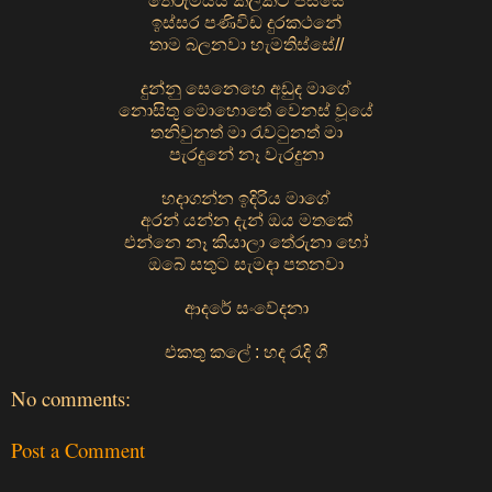
තේරුම්යයි කලකට පස්සේ
ඉස්සර පණිවිඩ දුරකථනේ
තාම බලනවා හැමතිස්සේ//
දුන්නු සෙනෙහෙ අඩුද මාගේ
නොසිතු මොහොතේ වෙනස් වූයේ
තනිවුනත් මා රැවටුනත් මා
පැරදුනේ නෑ වැරදුනා
හදාගන්න ඉදිරිය මාගේ
අරන් යන්න දැන් ඔය මතකේ
එන්නෙ නෑ කියාලා තේරුනා හෝ
ඔබේ සතුට සැමදා පතනවා
ආදරේ සංවේදනා
එකතු කලේ : හද රැදි ගී
No comments:
Post a Comment