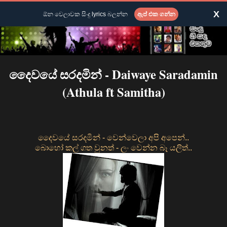
X
ඕන වෙලාවක සිංදු lyrics බලන්න
ඇප් එක ගන්න
දෛවයේ සරදමින් - Daiwaye Saradamin
(Athula ft Samitha)
දෛවයේ සරදමින් - වෙන්වෙලා අපි අපෙන්..
බොහෝ කල් ගත වුනත් - ලං වෙන්න බෑ යලිත්..