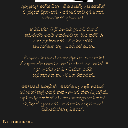
හුරු පුරුදු තනිකමින් - හිත පෙඟිලා සත්තකින්..
වැරැද්දක් වුනා නම් - සමාවෙනව ද මගෙන්..
සමාවෙනව ද මගෙන්...
හමුවන්න බැරි ලෙසම දුරකට වුනත්
කවුරුත්ම පෙම් කෙරුවෙ නෑ ඔය තරම්..//
දැන උන්නා නම් - විදවන තරම්..
සමුගන්නෙ නෑ - මගෙ රත්තරන්..
මියැදෙන්න පෙර ආයේ මුණ ගැහුනොතින්
හිනැහෙන්න පෙර වාගේ යන්තම් හොරෙන්..//
දැන උන්නා නම් - විදවන තරම්..
සමුගන්නෙ නෑ - මගෙ රත්තරන්..
දෛවයේ සරදමින් - වෙන්වෙලා අපි අපෙන්..
බොහෝ කල් ගත වුනත් - ලං වෙන්න බෑ යලිත්..
හුරු පුරුදු තනිකමින් - හිත පෙඟිලා සත්තකින්..
වැරැද්දක් වුනා නම් - සමාවෙනව ද මගෙන්..
සමාවෙන්න ද මගෙන්...
No comments: