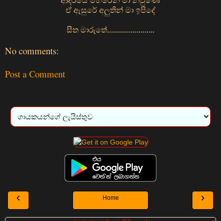
ආදරයේ මිහිරෙන් මා නිවුණේ
ඒ ඇසුරේ අලුතින් මා ඉපිදේ
සීත මාරුතේ........................
No comments:
Post a Comment
‹
›
Home