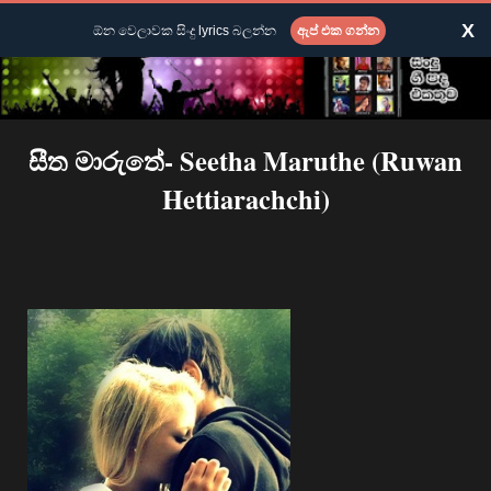
X
ඕන වෙලාවක සිංදු lyrics බලන්න
ඇප් එක ගන්න
සීත මාරුතේ- Seetha Maruthe (Ruwan
Hettiarachchi)