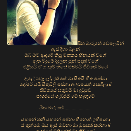
සීත මාරුතේ වෙලෙමින්
ඇස් දිහා බලන්
ඔබ මට ආදරේ කියූ මතකය හීනයක් වගේ
ඈත මීදුමේ දිදුලන පුන් සඳක් වගේ
එළියයි ඒ හැඟුම් හිතේ ඔබමයි ජීවිතේ මගේ
දෑලේ ගඟුලැල්ලක් සේ මා සීතයි හිත බෝමා
දෝරේ යයි සිතුවිලි සේනා ආදරයෙන් පෙඟිලා //
ජීවිතයේ සතුටයි මා දුටුවේ
සාගරයේ ගැඹුරයි මේ හැඟුමේ
සීත මාරුතේ........................
යහනේ තනි යහනේ පේනා හීනෙන් ඉඟිපානා
රෑ තුන්යම ඔය ඇස් මවනා මා මුසපත් කරනා //