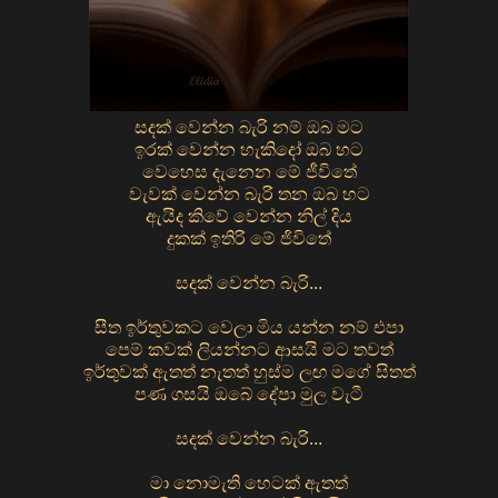
සදක් වෙන්න බැරි නම් ඔබ මට
ඉරක් වෙන්න හැකිදෝ ඔබ හට
වෙහෙස දැනෙන මේ ජීවිතේ
වැවක් වෙන්න බැරි තන ඔබ හට
ඇයිද කිවේ වෙන්න නිල් දිය
දුකක් ඉතිරි මේ ජිවිතේ
සදක් වෙන්න බැරි...
සීත ඉර්තුවකට වෙලා මිය යන්න නම් එපා
පෙම් කවක් ලියන්නට ආසයි මට තවත්
ඉර්තුවක් ඇතත් නැතත් හුස්ම ලඟ මගේ සිතත්
පණ ගසයි ඔබේ දේපා මුල වැටී
සදක් වෙන්න බැරි...
මා නොමැති හෙටක් ඇතත්