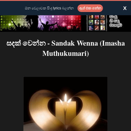
X
ඕන වෙලාවක සිංදු lyrics බලන්න
ඇප් එක ගන්න
සදක් වෙන්න - Sandak Wenna (Imasha
Muthukumari)