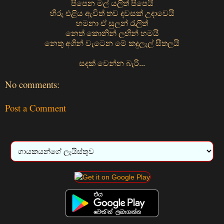
පිපෙන මල් යලිත් පිපෙයි
හිරු එළිය ඇවිත් තව දවසක් උදාවෙයි
හමනා ඒ සුලන් රැලිත්
නෙත් කොනින් ලඟින් හමයි
නෙතු අගින් වැටෙන මේ කදුලැල් සීතලයි
සදක් වෙන්න බැරි...
No comments:
Post a Comment