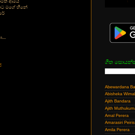
ාමත් ආයේ
නට මගේ හීනේ
රේ
...
ගීත සොයන්
්
Abewardana Bal
Abisheka Wima
Ajith Bandara
Ajith Muthukum
Amal Perera
Amarasiri Peiris
Amila Perera