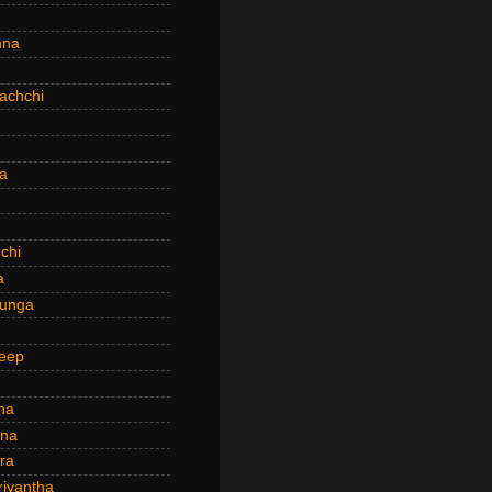
hna
achchi
a
chi
a
hunga
eep
ha
ana
ra
riyantha