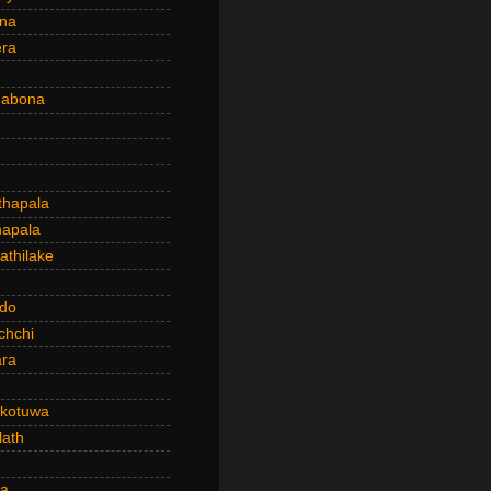
ena
era
dabona
hapala
apala
thilake
do
chchi
ra
kotuwa
ath
a