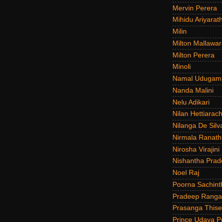
Mervin Perera
Mihidu Ariyarat
Milin
Milton Mallawar
Milton Perera
Minoli
Namal Udugam
Nanda Malini
Nelu Adikari
Nilan Hettiarach
Nilanga De Silv
Nirmala Ranat
Nirosha Virajini
Nishantha Prad
Noel Raj
Poorna Sachint
Pradeep Rang
Prasanga Thise
Prince Udaya P