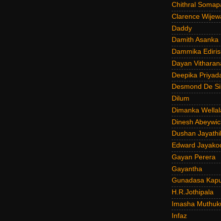
Chithral Somap
Clarence Wijew
Daddy
Damith Asanka
Dammika Ediris
Dayan Vitharan
Deepika Priyad
Desmond De Si
Dilum
Dimanka Wellal
Dinesh Abeywi
Dushan Jayathi
Edward Jayako
Gayan Perera
Gayantha
Gunadasa Kap
H.R.Jothipala
Imasha Muthuk
Infaz