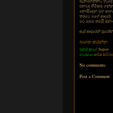
සැනහෙන්නට හැමද
එනවද හිමිකම ගන්
නොසිදෙන මහ සාග
තරමට මගේ ආදරේ
මට ඔබම තමයි ඕනා
ඇස් ආදරෙන් පුරෝනා
බාගත කරන්න
සකස් කලේ
Supun
ගායකයා
කවීෂ කවිරාජ
No comments:
Post a Comment