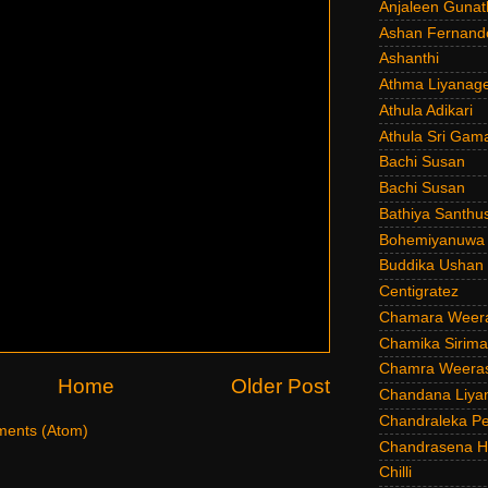
Anjaleen Gunat
Ashan Fernand
Ashanthi
Athma Liyanag
Athula Adikari
Athula Sri Gam
Bachi Susan
Bachi Susan
Bathiya Santhu
Bohemiyanuwa
Buddika Ushan
Centigratez
Chamara Weer
Chamika Sirim
Chamra Weeras
Home
Older Post
Chandana Liya
Chandraleka Pe
ents (Atom)
Chandrasena He
Chilli