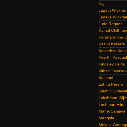
Iraj
Jagath Wickra
Janaka Wickra
Jude Rogans
Kamal Chithras
Karunarathna D
Kasun Kalhara
Kaveehsa Kavir
Keerthi Pasquel
Kingsley Peiris
Kithsiri Jayasek
Kushani
Lahiru Perera
Lakmini Udawat
Lakshman Wije
Lashman Hilmi
Manej Sanjaya
Mangala
Mekala Gamag