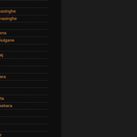
masinghe
masinghe
ena
iulgane
aj
ara
ta
sekara
e