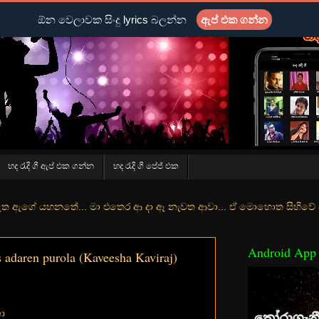
ඕන වෙලාවක සිංදු lyrics බලන්න
ඇප් එක ගන්න
හද රැදි ගී ඇප් එක ගන්න
හද රැදි ගී පේජ් එක
ේ... මා එතෙර ආ දා ඈ නැවත ආවා... ඒ මොහොත සිහිවේ අද වගේ... මා හා තුර
Android App
adaren purola (Kaveesha Kaviraj)
ා