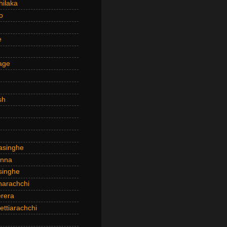
hilaka
o
e
age
sh
asinghe
anna
inghe
narachchi
rera
ttiarachchi