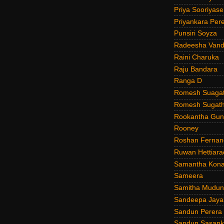
Priya Sooriyas
Priyankara Per
Punsiri Soyza
Radeesha Van
Raini Charuka
Raju Bandara
Ranga D
Romesh Suagat
Romesh Sugath
Rookantha Guna
Rooney
Roshan Fernan
Ruwan Hettiara
Samantha Kona
Sameera
Samitha Mudun
Sandeepa Jayal
Sandun Perera
Sandun Sasank