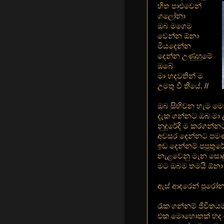
හිත පාළුවෙන්
ගලෝනා
ඔබ මගෙම
වෙන්න ඕනා
මියදෙන්න
දෙන්න උණුහුමේ
ඔබේ
මා හදවතින් ම
උමතු වී තියේ. //
ඔබ සිහිවන හැම 
දැක ගන්නට ඔබ මා
නුදුරේදි ම කරගන්න
අවසර දෙන්නට පම
ඉඩ දෙන්නම් පපුතුර
නැළවෙනු මැන සොදු
මට ඔබම තමයි ඕනා
ඇස් ආදරෙන් පුරෝනා
රැක ගන්නම් ජීවිතය
එක මොහොතක් හද ග