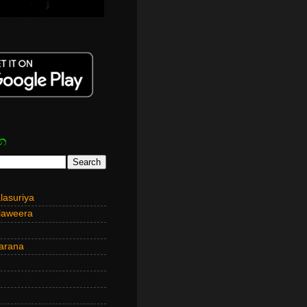
න
asuriya
laweera
arana