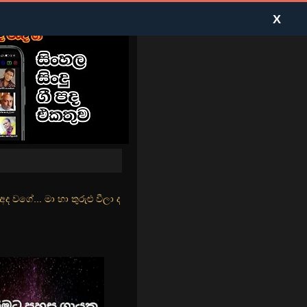
X
ුළු වීලා දෑසේ කදුළු බීලා රහසේ සුසුම් ලෑ හඩ ඇසේ... නිල්වන් මුහුදු තී