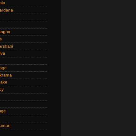
ala
ardana
ingha
a
arshani
lva
age
ckrama
lake
dy
uge
umari