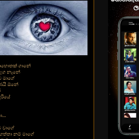
මොහොතක් ගානේ
 ළග නෑනේ
ට මාගේ
ණයි ඕනේ
ේ
රියේ
...
ම වාගේ
ත්තා නම් මාගේ