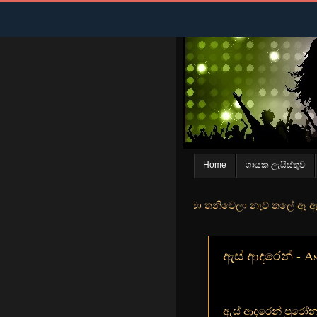
Home
ගායක ලැයිස්තුව
න් මුහුදු තීරේ ගල් මල් පිපුන යායේ මා තනිවෙලා නැව් තලේ ඈ ඇත ඇගේ යහනත
ඇස් ආදරෙන් - As 
ඇස් ආදරෙන් පුරෝන