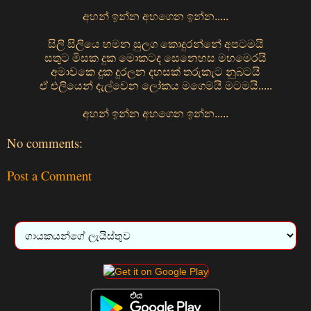
අහන් ඉන්න අහගෙන ඉන්න.....
සිලි සිලියෙ භමන සුලග කොදුරන්නේ අපටමයි
සතුට මිසක දුක මොකටද සෙනෙහස මහමෙරයි
අමාවකෙ දුක දුරලන දහසක් තරුකැට නුබටයි
ඒ එලියෙන් දැල්වෙන ලෝකය මගෙමයි මටමයි.....
අහන් ඉන්න අහගෙන ඉන්න.....
No comments:
Post a Comment