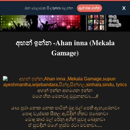
X
ඕන වෙලාවක සිංදු lyrics බලන්න
ඇප් එක ගන්න
අහන් ඉන්න -Ahan inna (Mekala
Gamage)
අහන් ඉන්න අහගෙන ඉන්න
මගෙ හිත මෙනවද මුමුනනවා.....//
යාය පුරා නෙක නෙක පාටින් මුදු මල් පෙති ඇහැරෙනවා
පොද වැස්සක සීතල ඇවිදින් භිතට ඵබෙනවා
මොදු කාර මල් රේනු අගින් සුවද බෙදනවා
ඒ සුවඳින් මගේ හුස්ම රටා මවනවා.....