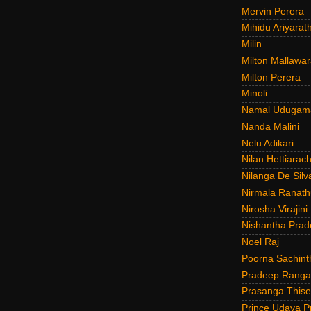
Mervin Perera
Mihidu Ariyarat
Milin
Milton Mallawar
Milton Perera
Minoli
Namal Udugam
Nanda Malini
Nelu Adikari
Nilan Hettiarach
Nilanga De Silv
Nirmala Ranat
Nirosha Virajini
Nishantha Prad
Noel Raj
Poorna Sachint
Pradeep Rang
Prasanga Thise
Prince Udaya P