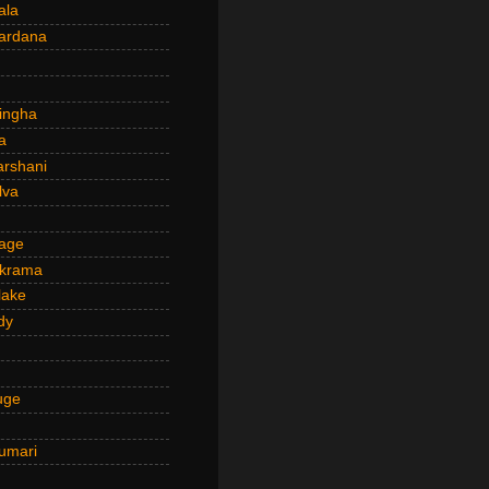
ala
ardana
ingha
a
arshani
lva
age
ckrama
lake
dy
uge
umari