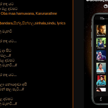
ර හඳ යට
ා මළ දවසට
 මැනවී
 හඳ යට...
 දා සිට
මල...//
ා මළ දවසට
මැනවී...//
 හඳ යට...
ෙලා නොඳොඩා අපි
න් කල සැටි...//
මළ දවසට
මැනවී...//