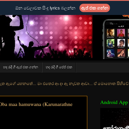
ඕන වෙලාවක සිංදු lyrics බලන්න
ඇප් එක ගන්න
හද රැදි ගී ඇප් එක ගන්න
හද රැදි ගී පේජ් එක
තේ... මා එතෙර ආ දා ඈ නැවත ආවා... ඒ මොහොත සිහිවේ අද වගේ... මා හා තුර
Android App
ba maa hamuwana (Karunarathne