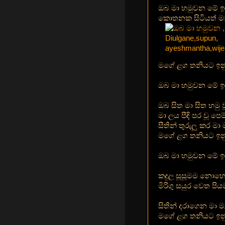
ඔබ මා හමුවන මේ ඉ
කොතනක සිටියත් ම
මගේ ළග තනියට ඉනු
ඔබ මා හමුවන මේ ඉර
ඔබ සිත මා සිත භමු වූ
මා ලය පීඳි පර වූ පෙම්
සීතින් තුරුලූ කර ම
මගේ ළග තනියට ඉනු 
ඔබ මා හමුවන මේ ඉර
කදුල සූසූමම නොහ
මිරිගු සයුර වෙත පියම
සිතින් දරාගෙන මා 
මගේ ළග තනියට ඉනු 