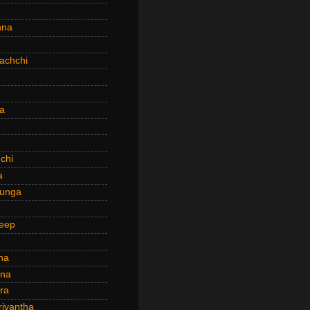
hna
achchi
a
chi
a
hunga
eep
ha
ana
ra
riyantha