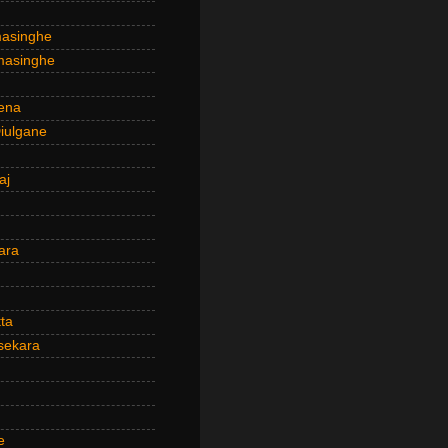
masinghe
masinghe
ena
iulgane
aj
ara
ta
sekara
e