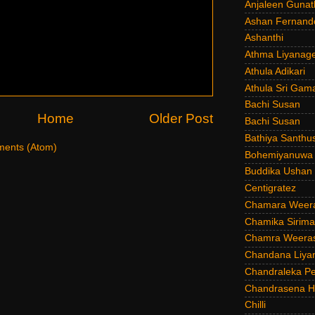
Anjaleen Gunat
Ashan Fernand
Ashanthi
Athma Liyanag
Athula Adikari
Athula Sri Gam
Bachi Susan
Home
Older Post
Bachi Susan
Bathiya Santhu
ents (Atom)
Bohemiyanuwa
Buddika Ushan
Centigratez
Chamara Weer
Chamika Sirim
Chamra Weeras
Chandana Liya
Chandraleka Pe
Chandrasena He
Chilli