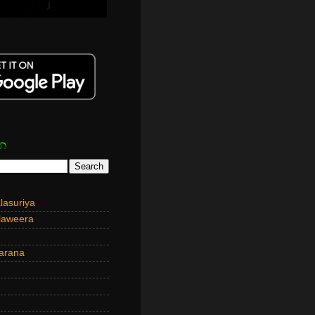
න
asuriya
laweera
arana