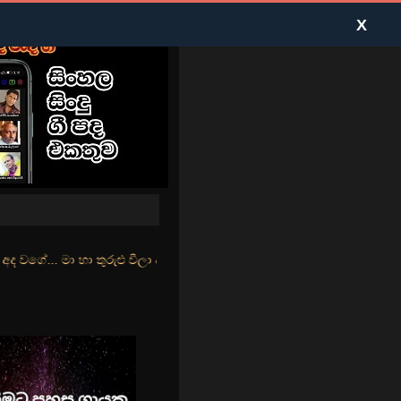
X
ුළු වීලා දෑසේ කදුළු බීලා රහසේ සුසුම් ලෑ හඩ ඇසේ... නිල්වන් මුහුදු ත