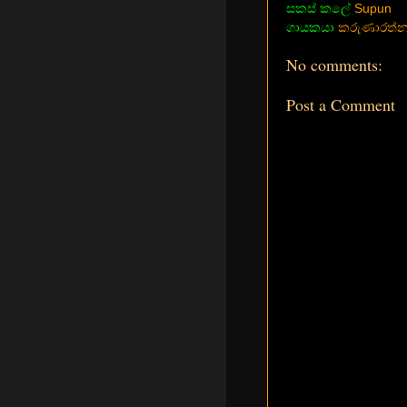
සකස් කලේ
Supun
ගායකයා
කරුණාරත්න 
No comments:
Post a Comment