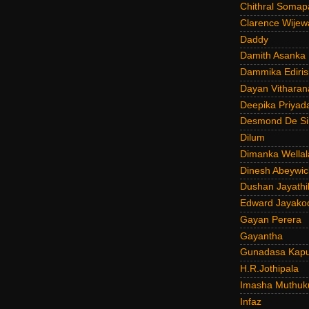
Chithral Somap
Clarence Wijew
Daddy
Damith Asanka
Dammika Ediris
Dayan Vitharan
Deepika Priyad
Desmond De Si
Dilum
Dimanka Wellal
Dinesh Abeywi
Dushan Jayathi
Edward Jayako
Gayan Perera
Gayantha
Gunadasa Kap
H.R.Jothipala
Imasha Muthuk
Infaz