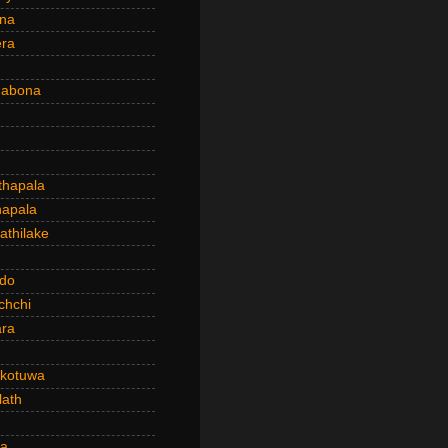
ena
era
dabona
hapala
apala
thilake
do
chchi
ra
kotuwa
ath
a