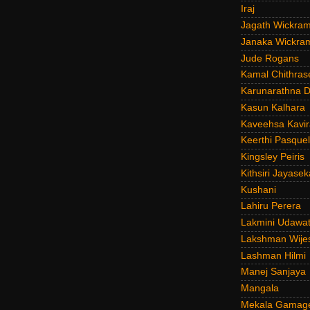
Iraj
Jagath Wickra
Janaka Wickra
Jude Rogans
Kamal Chithras
Karunarathna D
Kasun Kalhara
Kaveehsa Kavir
Keerthi Pasquel
Kingsley Peiris
Kithsiri Jayasek
Kushani
Lahiru Perera
Lakmini Udawat
Lakshman Wije
Lashman Hilmi
Manej Sanjaya
Mangala
Mekala Gamag