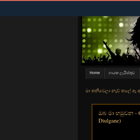
Home
ගායක ලැයිස්තුව
න් මුහුදු තීරේ ගල් මල් පිපුන යායේ මා තනිවෙලා නැව් තලේ ඈ ඇත ඇගේ යහන
ඔබ මා හමුවන - O
Diulgane)