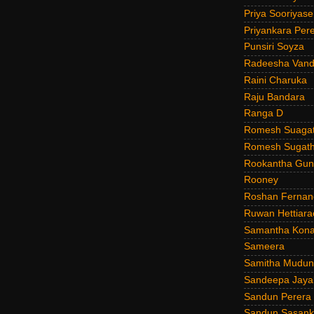
Priya Sooriyas
Priyankara Per
Punsiri Soyza
Radeesha Van
Raini Charuka
Raju Bandara
Ranga D
Romesh Suagat
Romesh Sugath
Rookantha Guna
Rooney
Roshan Fernan
Ruwan Hettiara
Samantha Kona
Sameera
Samitha Mudun
Sandeepa Jayal
Sandun Perera
Sandun Sasank