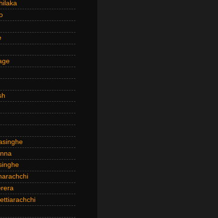
hilaka
o
e
age
sh
asinghe
anna
inghe
narachchi
rera
ttiarachchi