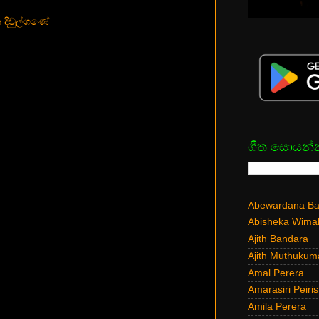
දිවුල්ගණේ
ගීත සොයන්
Abewardana Bal
Abisheka Wima
Ajith Bandara
Ajith Muthukum
Amal Perera
Amarasiri Peiris
Amila Perera