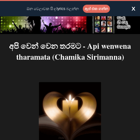
X
ඕන වෙලාවක සිංදු lyrics බලන්න
ඇප් එක ගන්න
අපි වෙන් වෙන තරමට - Api wenwena
tharamata (Chamika Sirimanna)