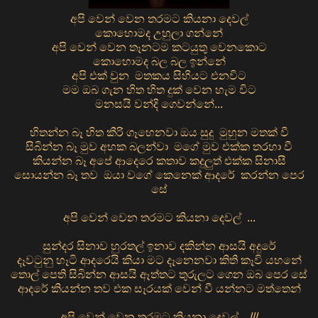
අපි වෙන් වෙන තරමට කියනා දෙවල්
කොහොමද උහුලා ගන්නේ
අපි වෙන් වෙන තෑනටම කටයුතු වෙනකොට
කොහොමද බල බල ඉන්නේ
අපි එක් වුන මතකය සිහියට එනවිට
මම ඔබ ගැන හිත හිත දුක් වෙන හැම විට
මනසයි වන්දි ගෙවන්නේ...
හිතන්න බෑ හිත කීරි ගෑහෙනවා ඔය සුදු මුහුන මතක් වී
සිබින්න බෑ මුව අහක බලන්වා මගේ මුව එක්ක තරහා වී
කියන්න බෑ අපේ ආදෙරෙ කතාව කදුලුත් එක්ක සිනාසී
සොයන්න බෑ තව ඔයා වගේ කෙනෙක් ආදරේ කරන්න පෙර
සේ
අපි වෙන් වෙන තරමට කියනා දෙවල් ...
සුන්දර සිනාව හුරතල් ඉනාව දකින්න ආසයි අදුරේ
දෑවටුනු හෑටි ආදරෙයි කියා මට දෑනෙනවා කිති කෑවි යහනේ
තොල් පෙති සිබින්න ආසයි ඈත්තට තුරුලට ගෙන ඔබ පෙර සේ
ආදරේ කියන්න තව එක සෑරයක් වෙන් වී යන්නට මත්තෙන්
අපි වෙන් වෙන තරමට කියනා දෙවල් ..///