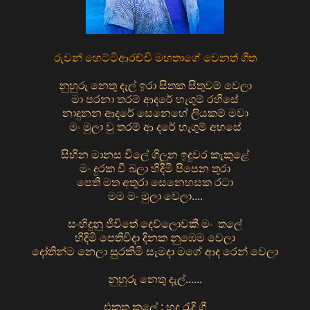
රුවන් හෙට්ටිආරච්චි මහතාගේ වෙනත් ගීත
නුහුරු නෙතු දැල් ඉරා සිතක සිතුවම් වෙලා
මා පරනා තරම් ආදරේ හැගුම් රහිසේ
නාදුනන ආදරේ සෙනෙහේ ලියකම් මවා
මං මුලා වු තරම් ආ දරේ හැගුම් අහසේ
සිහින මානස විලේ ගිලුන ඉදුවර කැකුළේ
මං දුරක වී බලා හිදිමි පිපෙන තුරා
පෙති මත අතුරා සෙනෙහසක රටා
මම මං මුලා වෙලා....
සංහිදුනු ජීවිතේ දෙව්ලොවකී මං තලේ
හිදිමි පෙතිවිදා දිනක නුඹෙම වෙලා
දෝතින්ම නෙලා සුරකිමි සැමදා මගේ ආද රෙන් වෙලා
නුහුරු නෙතු දැල්......
එකතු කලේ : හද රැදි ගී