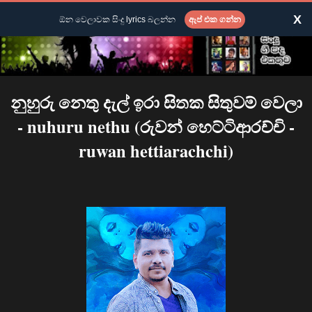
X
ඕන වෙලාවක සිංදු lyrics බලන්න
ඇප් එක ගන්න
නුහුරු නෙතු දැල් ඉරා සිතක සිතුවම් වෙලා
- nuhuru nethu (රුවන් හෙට්ටිආරච්චි -
ruwan hettiarachchi)