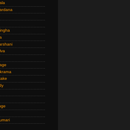
ala
ardana
ingha
a
arshani
lva
age
ckrama
lake
dy
uge
umari