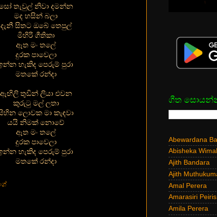
සෝ තැවුල් නිවා දමන්න
මද හසින් බලා
දැනී සිතට ඔබේ තෙපුල්
මිහිරි ගීතිකා
ඈත මං තලේ
දුරක පාවෙලා
ඉන්න හැකිද පෙරුම් පුරා
මතකේ රන්දා
ඇඟිලි තුඩින් ලියා එවන
ගීත සොයන්
කුරුටු මල් ලතා
සිහින ලොවක මා කැඳවා
යයි නිමක් නොවේ
ඈත මං තලේ
Abewardana Bal
දුරක පාවෙලා
Abisheka Wima
ඉන්න හැකිද පෙරුම් පුරා
මතකේ රන්දා
Ajith Bandara
Ajith Muthukum
මගේ
Amal Perera
Amarasiri Peiris
Amila Perera