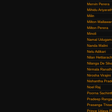
Mervin Perera
Mihidu Ariyarat
Milin
Milton Mallawar
Milton Perera
Minoli
Namal Udugam
Nanda Malini
Nelu Adikari
Nilan Hettiarach
Nilanga De Silv
Nirmala Ranat
Nirosha Virajini
Nishantha Prad
Noel Raj
Poorna Sachint
Pradeep Rang
Prasanga Thise
Prince Udaya P