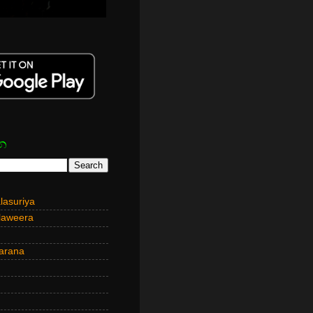
න
asuriya
laweera
arana