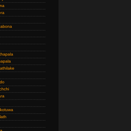
ena
era
dabona
hapala
apala
thilake
do
chchi
ra
kotuwa
ath
a