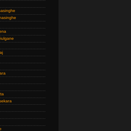
masinghe
masinghe
ena
iulgane
aj
ara
ta
sekara
e