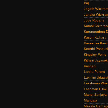
Iraj
Jagath Wickra
Janaka Wickra
Jude Rogans
Kamal Chithras
Karunarathna D
Kasun Kalhara
Kaveehsa Kavir
Keerthi Pasquel
Kingsley Peiris
Kithsiri Jayasek
Kushani
Lahiru Perera
Lakmini Udawat
Lakshman Wije
Lashman Hilmi
Manej Sanjaya
Mangala
Mekala Gamag