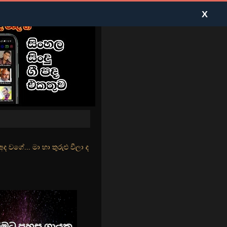
X
ළු වීලා දෑසේ කදුළු බීලා රහසේ සුසුම් ලෑ හඩ ඇසේ... නිල්වන් මුහුදු තීර