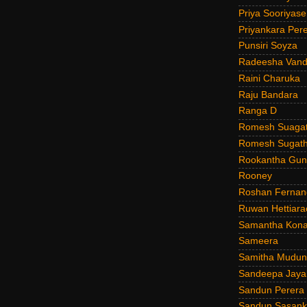
Priya Sooriyas
Priyankara Per
Punsiri Soyza
Radeesha Van
Raini Charuka
Raju Bandara
Ranga D
Romesh Suagat
Romesh Sugath
Rookantha Guna
Rooney
Roshan Fernan
Ruwan Hettiara
Samantha Kona
Sameera
Samitha Mudun
Sandeepa Jayal
Sandun Perera
Sandun Sasank