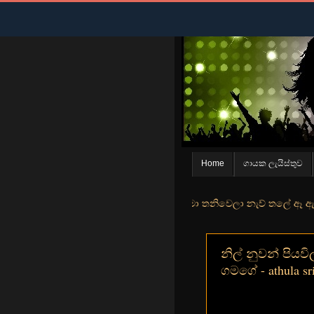
Home
ගායක ලැයිස්තුව
් මුහුදු තීරේ ගල් මල් පිපුන යායේ මා තනිවෙලා නැව් තලේ ඈ ඇත ඇගේ යහනත
නිල් නුවන් පියවිලා
ගමගේ - athula sr