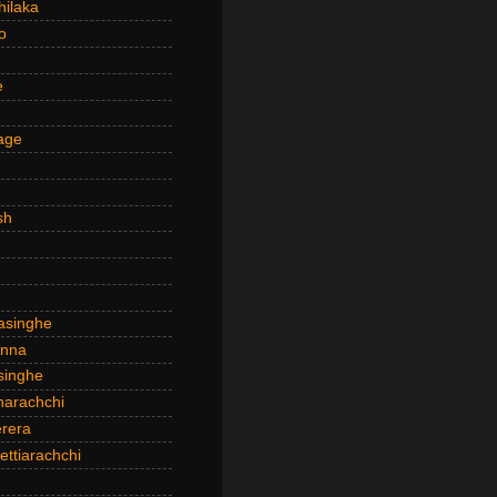
hilaka
o
e
age
sh
asinghe
anna
inghe
narachchi
rera
ttiarachchi