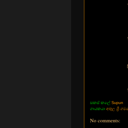
සකස් කලේ
Supun
ගායකයා
අතුල ශ්‍රි ග
No comments: