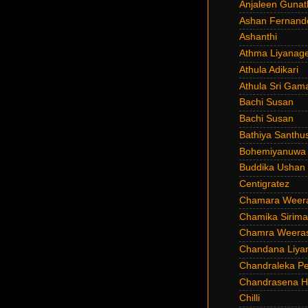
Anjaleen Gunat
Ashan Fernand
Ashanthi
Athma Liyanag
Athula Adikari
Athula Sri Gam
Bachi Susan
Bachi Susan
Bathiya Santhu
Bohemiyanuwa
Buddika Ushan
Centigratez
Chamara Weer
Chamika Sirim
Chamra Weeras
Chandana Liya
Chandraleka Pe
Chandrasena He
Chilli