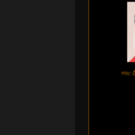
අතුල ශ