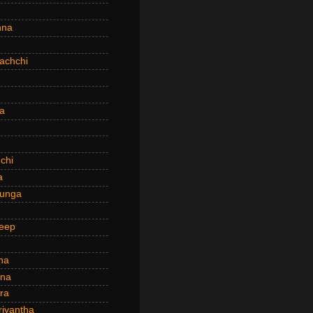
hna
achchi
a
chi
a
hunga
eep
ha
ana
ra
riyantha