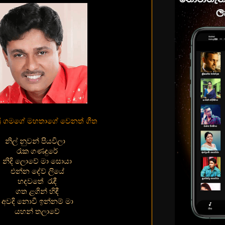
්‍රී ගමගේ මහතාගේ වෙනත් ගීත
නිල් නුවන් පියවිලා
රෑක ගණඳුරේ
නිදි ලොවේ මා සොයා
එන්න දේව් ලියේ
හදවතේ රැඳී
ගත ළගින් හිඳී
අවදි නොවී ඉන්නම් මා
යහන් තලාවේ