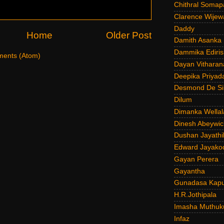
Chithral Somap
Clarence Wijew
Daddy
Home
Older Post
Damith Asanka
Dammika Ediris
ents (Atom)
Dayan Vitharan
Deepika Priyad
Desmond De Si
Dilum
Dimanka Wellal
Dinesh Abeywi
Dushan Jayathi
Edward Jayako
Gayan Perera
Gayantha
Gunadasa Kap
H.R.Jothipala
Imasha Muthuk
Infaz