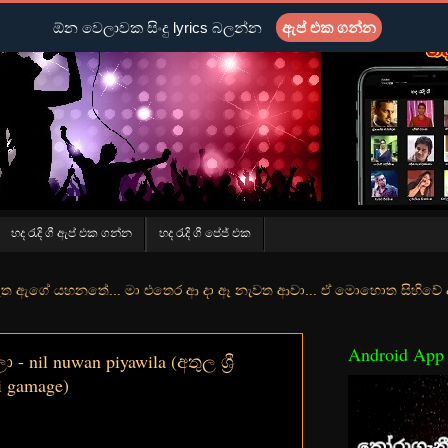
ඕන වෙලාවක සිංදු lyrics බලන්න
ඇප් එක ගන්න
හද රැදි ගී ඇප් එක ගන්න
හද රැදි ගී පේජ් එක
ේ... මා එතෙර ආ දා ඈ නැවත ආවා... ඒ මොහොත සිහිවේ අද වගේ... මා හා තුරු
Android App
 - nil nuwan piyawila (අතුල ශ්‍රී
i gamage)