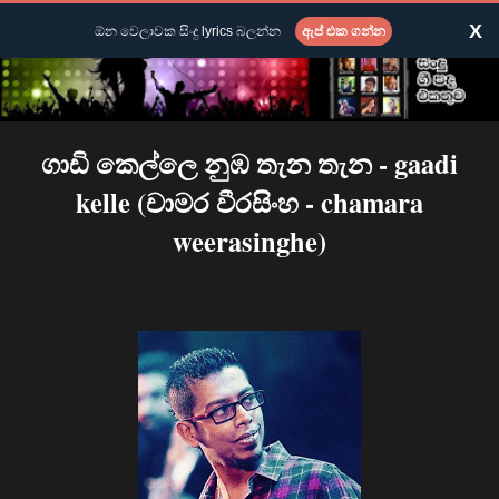
X
ඕන වෙලාවක සිංදු lyrics බලන්න
ඇප් එක ගන්න
ගාඩි කෙල්ලෙ නුඹ තැන තැන - gaadi
kelle (චාමර වීරසිංහ - chamara
weerasinghe)