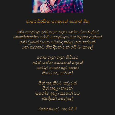
චාමර වීරසිංහ මහතාගේ වෙනත් ගීත
ගාඩි කෙල්ලෙ නුඹ තැන තැන යන්න එපා බැද්දේ
කොනිත්තන්න රොඩී කොල්ලො මඟ බලාන ඇත්තේ
ගාඩි වුණත් වංසෙ මොටද කබල් ගගා ඉන්නේ
යන තැනකට හිත දීපන් දැන් හරි බං කාලේ
ගෝම ගැන ගැන හිටියට
අරන් යන්න කෙනෙක් නැතේ
ගෙවල් ගානෙ කුළු හදාන
ගියාට නෑ ගන්නේ
පින් කඳ කීවට කවුරුත්
පින් කඳලා නෑනේ
ඔහෝම ඉදලා රෑහෙන් පට
බහදීපන් කෙල්ලේ
එකතු කලේ : හද රැදි ගී