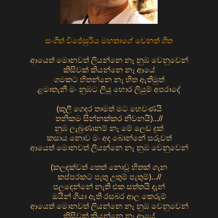
සංගීත් විජේසුරිය මහතාගේ වෙනත් ගීත
ආයෙත් මොනවත් ලියන්නෙ නෑ නුඹ වෙනුවෙන්
කිසිවක් කියන්නෙ නෑ ආයේ
ගමකට හිතන්නෙ නෑ හිත ඇතිමුත්
ළමාතැනී මං නුඹට ලියූ හොර ලියුම් අපරාදේ
(කුලී ගෙදර තාමත් මට හෙවණයි
තනිකම සින්නක්කර නිවනයි)...//
නුඹ ලැබුණානම් නෑ මේ ලෙඩ දුක්
කසාය නොව මං අද බොන්නේ සරුවත්
ආයෙත් මොනවත් ලියන්නෙ නෑ නුඹ වෙනුවෙන්
(කලඳක්වත් තෙත් නොවූ හිතක් ගැන
කප්පරකට පැතු උතුම් පැතුම්)...//
පලදෙන්නේ නැති එක සත්තයි දැන්
ඔයින් ගියා ඇති රසබර ආල කෙරුම්
ආයෙත් මොනවත් ලියන්නෙ නෑ නුඹ වෙනුවෙන්
කිසිවක් කියන්නෙ නෑ ආයේ