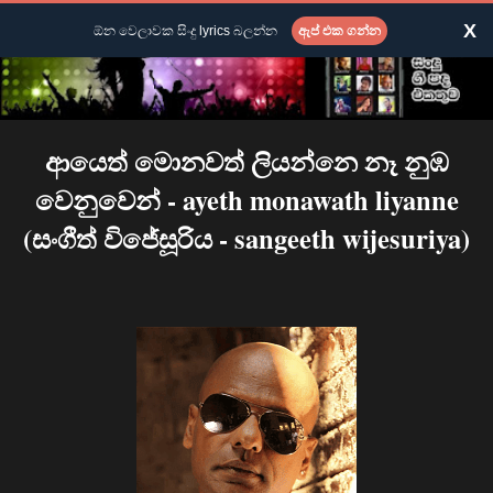
X
ඕන වෙලාවක සිංදු lyrics බලන්න
ඇප් එක ගන්න
ආයෙත් මොනවත් ලියන්නෙ නෑ නුඹ
වෙනුවෙන් - ayeth monawath liyanne
(සංගීත් විජේසූරිය - sangeeth wijesuriya)