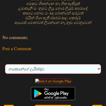
ගමකට හිතන්නෙ නෑ හිත ඇතිමුත්
ළමාතැනී මං නුඹට ලියූ හොර ලියුම් අපරාදේ
කසාය නොව මං අද බොන්නේ සරුවත්
ඔයින් ගියා ඇති රසබර ආල කෙරුම්
ආයෙත් මොනවත් ලියන්නෙ නෑ නුඹ වෙනුවෙන්
No comments:
Post a Comment