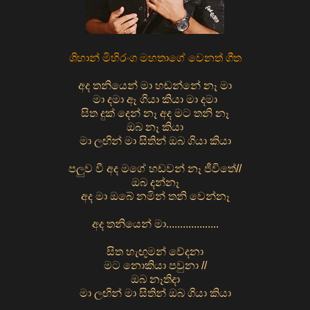
ශිහාන් මිහිරංග මහතාගේ වෙනත් ගීත
අද තනියෙන් මා හඬන්නේ නෑ මා
මා දමා ඈ ගියා කියා මා දමා
සිත දුක් දෙන් නෑ අද මට තනි නෑ
ඔබ නෑ කියා
මා ලඟින් මා සිතින් ඔබ ගියා කියා
පලුව වී අද මගේ හඩවන් නෑ ජීවිතේ//
ඔබ දන්නෑ
අද මා ඔබේ නමින් තනි වෙන්නෑ
අද තනියෙන් මා...................
සිත හැඟුමන් වේදනා
මට නොකියා පවුනා //
ඔබ නෑතිදා
මා ලඟින් මා සිතින් ඔබ ගියා කියා