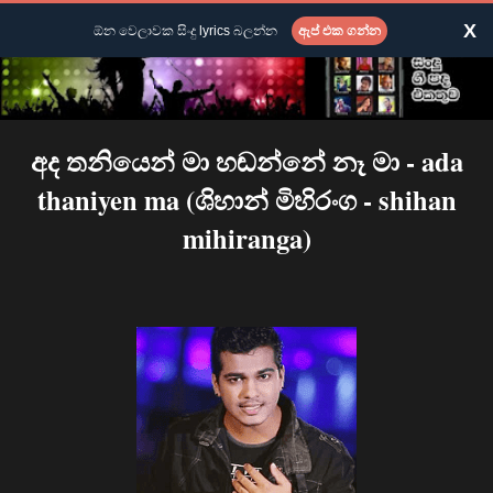
X
ඕන වෙලාවක සිංදු lyrics බලන්න
ඇප් එක ගන්න
අද තනියෙන් මා හඬන්නේ නෑ මා - ada
thaniyen ma (ශිහාන් මිහිරංග - shihan
mihiranga)