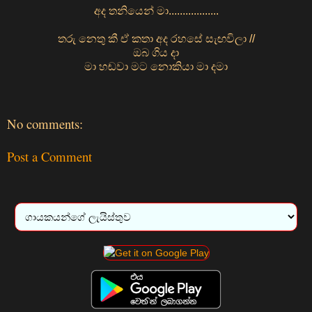
අද තනියෙන් මා..................
තරු නෙතු කී ඒ කතා අද රහසේ සැඟවිලා //
ඔබ ගිය දා
මා හඬවා මට නොකියා මා දමා
No comments:
Post a Comment