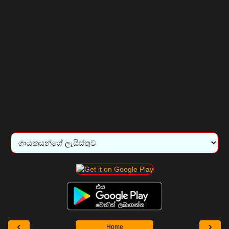
‹
›
Home