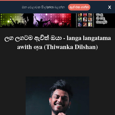
X
ඕන වෙලාවක සිංදු lyrics බලන්න
ඇප් එක ගන්න
ලග ලගටම ඇවිත් ඔයා - langa langatama
awith oya (Thiwanka Dilshan)