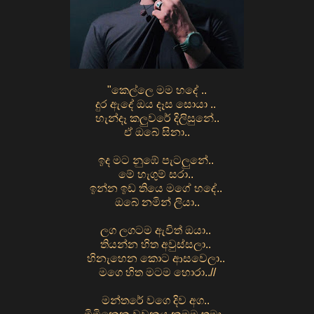
"කෙල්ලෙ මම හදේ ..
දුර ඇදේ ඔය දෑස සොයා ..
හැන්දෑ කලුවරේ දිලිසුනේ..
ඒ ඔබේ සිනා..
ඉද මට නුඹේ පැටලුනේ..
මේ හැගුම් සරා..
ඉන්න ඉඩ තියෙ මගේ හදේ..
ඔබේ නමින් ලියා..
ලග ලගටම ඇවිත් ඔයා..
තියන්න හිත අවුස්සලා..
හිනැහෙන කොට ආසවෙලා..
මගෙ හිත මටම හොරා..//
මන්තරේ වගෙ දිව අග..