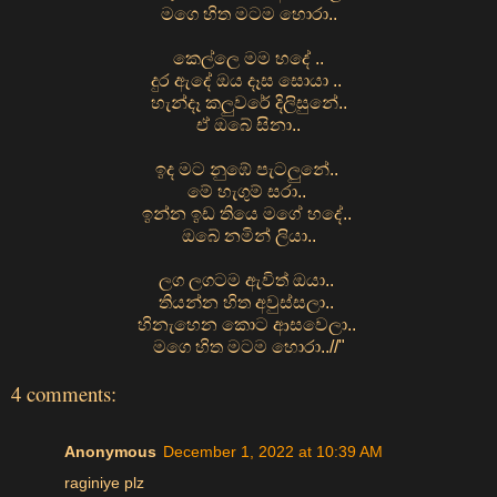
මගෙ හිත මටම හොරා..
කෙල්ලෙ මම හදේ ..
දුර ඇදේ ඔය දෑස සොයා ..
හැන්දෑ කලුවරේ දිලිසුනේ..
ඒ ඔබේ සිනා..
ඉද මට නුඹේ පැටලුනේ..
මේ හැගුම් සරා..
ඉන්න ඉඩ තියෙ මගේ හදේ..
ඔබේ නමින් ලියා..
ලග ලගටම ඇවිත් ඔයා..
තියන්න හිත අවුස්සලා..
හිනැහෙන කොට ආසවෙලා..
මගෙ හිත මටම හොරා..//"
4 comments:
Anonymous
December 1, 2022 at 10:39 AM
raginiye plz