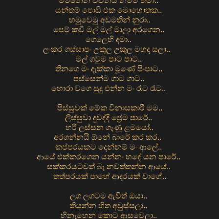
මිමිනෙන වචනය නමම තමා..
යන්තම් පොඩි එක මොහොතක..
හමුවෙමු අඩමතින් නුරා..
පෙම් කවි මල් මල් මාලා අරගෙන..
ගෙලෙහි දමා..
ලංකර ගස්සාපං උකුල උකුල මහද සලා..
මල් ගවුම පාට පාට..
තිනගෙ මං දැක්කා මූණේ පිංපාට..
පස්සෙන්ම ගාට ගාට..
හොරා වගෙ සුදු එන්න මං රෑට රෑට..
පිස්සුවක් මේක විනාසකාරී මම..
ලිස්සුවා දුවද්දි ප්‍රේම පාරේ..
හරි ලස්සන ගැණූ ළමයෝ..
අරගන්නයි ඕනේ බාරේ කර කර..
කප්පරයකට දෙන්නම් මං ආලේ..
ආයේ එක්කරගෙන යන්නං හදේ යන පාරේ..
සක්කරයටවත් බෑ නවත්තන්න ආයේ..
තත්පරයක් පාහේ ආදරයක් වාගේ..
ලග ලගටම ඇවිත් ඔයා..
තියන්න හිත අවුස්සලා..
හිනැහෙන කොට ආසවෙලා..