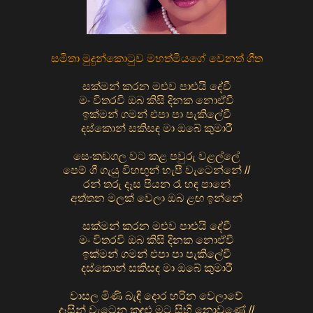
සමිතා මුදුන්කොටුව මහත්මියගේ වෙනත් ගීත
සක්මන් කරන මළුව පාළුයි දේවී
මං විතරවි ඔබ කිසි දිනක නොඒවී
ඉක්මන් ගමන් එපා පා පැකිලේවී
දස්කොන් සකිසඳ මා ඔබේ කුමාරී
සෙංකඩගල වට කළ පවුරු වළල්ලේ
පෙම් ගී ගැයු විහඟුන් හැපී වැටෙන්නේ //
රන් තරු දෑස පියන රෑ හඳ පානේ
අත්තන මලක් වෙලා ඔබ ළඟ ඉන්නේ
සක්මන් කරන මළුව පාළුයි දේවී
මං විතරවි ඔබ කිසි දිනක නොඒවී
ඉක්මන් ගමන් එපා පා පැකිලේවී
දස්කොන් සකිසඳ මා ඔබේ කුමාරී
වාසල මිණි බැඳි දොර හරින වෙලාවේ
දෑසින් වැටෙන කඳුළු මට සිහි නොවුණේ //