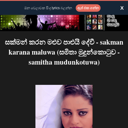
X
ඕන වෙලාවක සිංදු lyrics බලන්න
ඇප් එක ගන්න
සක්මන් කරන මළුව පාළුයි දේවී - sakman
karana maluwa (සමිතා මුදුන්කොටුව -
samitha mudunkotuwa)