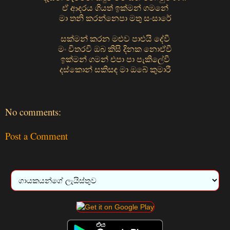
ඒ ආදරය ගියත් ඉක්මන් ගමනේ
මා තනි කරන්නෙපා මතු සංසාරේ
සක්මන් කරන මළුව පාළුයි දේවී
මං විතරවි ඔබ කිසි දිනක නොඒවී
ඉක්මන් ගමන් එපා පා පැකිලේවී
දස්කොන් සකිසඳ මා ඔබේ කුමාරී
No comments:
Post a Comment