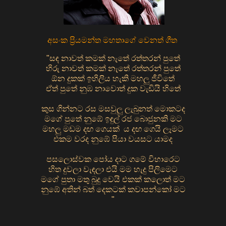
අසංක ප්‍රියමන්ත මහතාගේ වෙනත් ගීත
"සඳ නාවත් කමක් නැතේ රත්තරන් පුතේ
හිරු නාවත් කමක් නැතේ රත්තරන් පුතේ
ඕන දුකක් ඉහිලිය හැකි මහලු ජීවිතේ
ඒත් පුතේ නුඹ නාවොත් දුක වැඩියි හිතේ
කුස ගින්නට රස මසවුලු ලැබුනත් මොකටද
මගේ පුතේ නුඹේ ඉඳුල් රජ බොජුනකි මට
මහලු මඩම දඟ ගෙයක් ය දඟ ගෙයි ලෑමට
එකම වරද නුඹේ පියා වයසට යාමද
පසලොස්වක පෝය දාට ගමේ විහාරෙට
හිත දුවලා වැඳලා එයි මම හැදු පිලිමෙට
මගේ පුතා මතු බුදු වෙයි එකක් කලොත් මට
නුඹේ අතින් බත් දෙකටක් කවාපන්කෝ මට
"