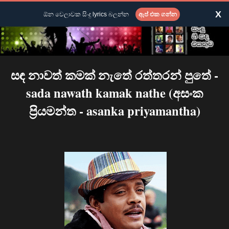
X
ඕන වෙලාවක සිංදු lyrics බලන්න
ඇප් එක ගන්න
සඳ නාවත් කමක් නැතේ රත්තරන් පුතේ -
sada nawath kamak nathe (අසංක
ප්‍රියමන්ත - asanka priyamantha)