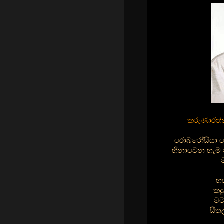
කරුණාරත්
රොබරෝසියා හෙ
හිනාවෙන හැම ම
හස
කද
මට
සීත