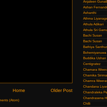
Anjaleen Gunat
Ashan Fernand
Ashanthi
Athma Liyanag
Athula Adikari
Athula Sri Gam
Bachi Susan
Bachi Susan
Bathiya Santhu
Bohemiyanuwa
Buddika Ushan
Centigratez
Chamara Weer
Chamika Sirim
Chamra Weeras
Chandana Liya
Home
Older Post
Chandraleka Pe
Chandrasena He
ents (Atom)
Chilli