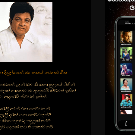
න දිවුල්ගනේ මහතාගේ වෙනත් ගීත
වනේ ඉදන් ඔබ කී කතා සුලගේ ගිහින්
ලක් ගානෙම මං ආදරෙයි කිව්වත් ඉතින්
මං ආදරෙයි කිව්වත් ඉතින්
රැලි අරන් එන පෙම්වතුන්
ුලැලි දරන් යන පෙම්වතුන්//
 කියාදෙනවද කදුලක් තරම්
ලම දෙයක් තව තියෙනවනම්