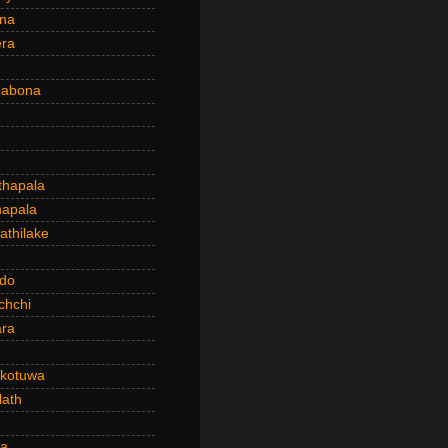
ena
era
dabona
hapala
apala
thilake
do
chchi
ra
kotuwa
ath
a