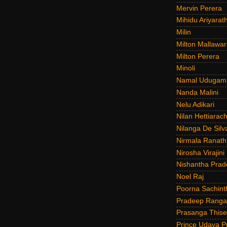
Mervin Perera
Mihidu Ariyarat
Milin
Milton Mallawar
Milton Perera
Minoli
Namal Udugam
Nanda Malini
Nelu Adikari
Nilan Hettiarach
Nilanga De Silv
Nirmala Ranat
Nirosha Virajini
Nishantha Prad
Noel Raj
Poorna Sachint
Pradeep Rang
Prasanga Thise
Prince Udaya P