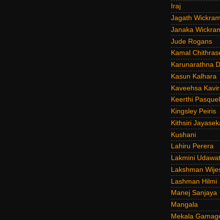
Iraj
Jagath Wickra
Janaka Wickra
Jude Rogans
Kamal Chithras
Karunarathna D
Kasun Kalhara
Kaveehsa Kavir
Keerthi Pasquel
Kingsley Peiris
Kithsiri Jayasek
Kushani
Lahiru Perera
Lakmini Udawat
Lakshman Wije
Lashman Hilmi
Manej Sanjaya
Mangala
Mekala Gamag