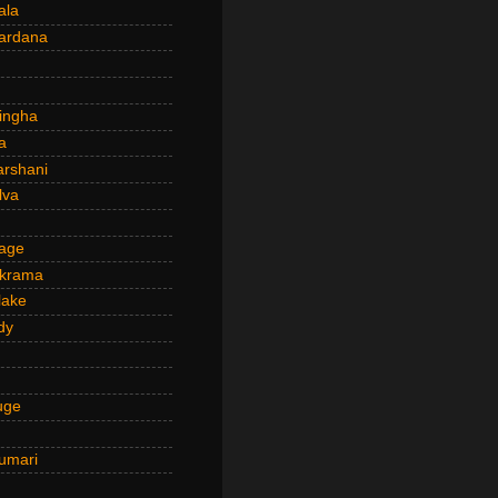
ala
ardana
ingha
a
arshani
lva
age
ckrama
lake
dy
uge
umari