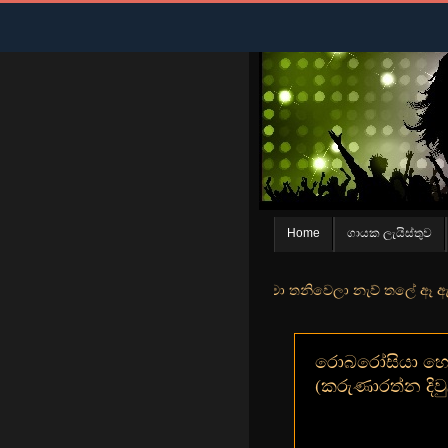
Home
ගායක ලැයිස්තුව
න් මුහුදු තීරේ ගල් මල් පිපුන යායේ මා තනිවෙලා නැව් තලේ ඈ ඇත ඇගේ යහනත
රොබරෝසියා හෙවණ
(කරුණාරත්න දිවු