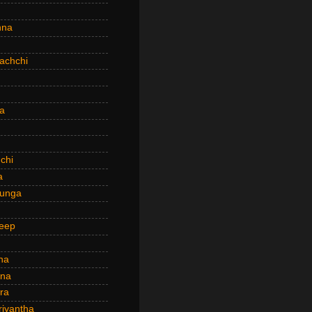
hna
achchi
a
chi
a
hunga
eep
ha
ana
ra
riyantha