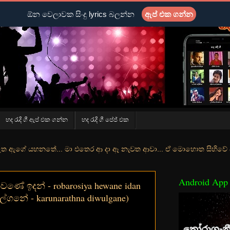
ඕන වෙලාවක සිංදු lyrics බලන්න
ඇප් එක ගන්න
හද රැදි ගී ඇප් එක ගන්න
හද රැදි ගී පේජ් එක
ේ... මා එතෙර ආ දා ඈ නැවත ආවා... ඒ මොහොත සිහිවේ අද වගේ... මා හා තුර
Android App
ේ ඉදන් - robarosiya hewane idan
ල්ගනේ - karunarathna diwulgane)