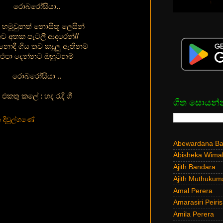
රොබරෝසියා..
 හමූවුනත් නොසිතූ ලෙසින්
ව අතක පැටලී ආදරෙන්//
නොදී ගිය තව කදුලු ඇතිනම්
එපා දෙන්නට ඔහුටනම්
රොබරෝසියා ..
එකතු කලේ : හද රැදි ගී
ගීත සොයන්
දිවුල්ගණේ
Abewardana Bal
Abisheka Wima
Ajith Bandara
Ajith Muthukum
Amal Perera
Amarasiri Peiris
Amila Perera