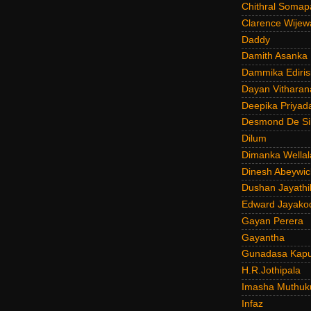
Chithral Somap
Clarence Wijew
Daddy
Damith Asanka
Dammika Ediris
Dayan Vitharan
Deepika Priyad
Desmond De Si
Dilum
Dimanka Wellal
Dinesh Abeywi
Dushan Jayathi
Edward Jayako
Gayan Perera
Gayantha
Gunadasa Kap
H.R.Jothipala
Imasha Muthuk
Infaz