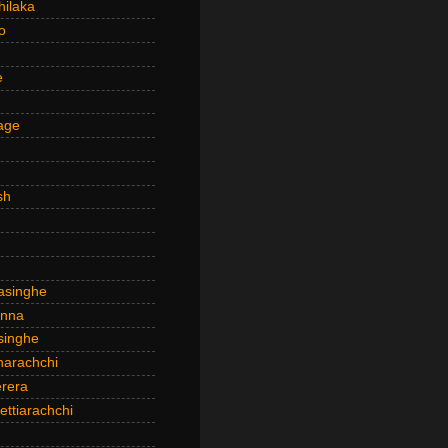
hilaka
o
e
age
sh
asinghe
anna
inghe
narachchi
rera
ttiarachchi