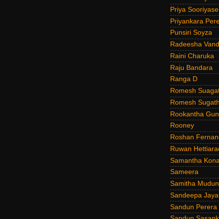
Priya Sooriyas
Priyankara Per
Punsiri Soyza
Radeesha Van
Raini Charuka
Raju Bandara
Ranga D
Romesh Suagat
Romesh Sugath
Rookantha Guna
Rooney
Roshan Fernan
Ruwan Hettiara
Samantha Kona
Sameera
Samitha Mudun
Sandeepa Jayal
Sandun Perera
Sandun Sasank