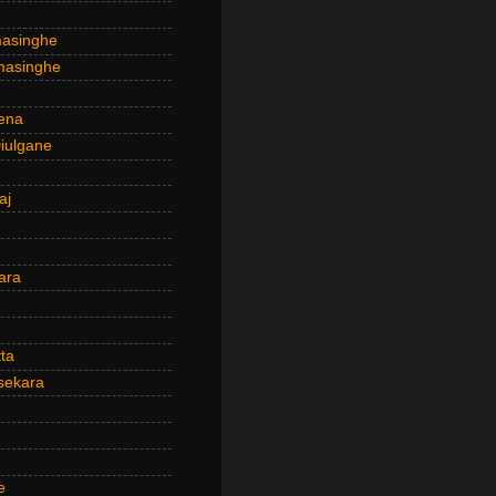
masinghe
masinghe
ena
iulgane
aj
ara
ta
sekara
e