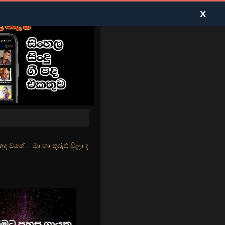
X
ුළු වීලා දෑසේ කදුළු බීලා රහසේ සුසුම් ලෑ හඩ ඇසේ... නිල්වන් මුහුදු තී