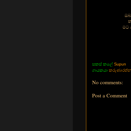
ඔබ
ත
මට 
සකස් කලේ
Supun
ගායකයා
කරුණාරත්න 
No comments:
Post a Comment