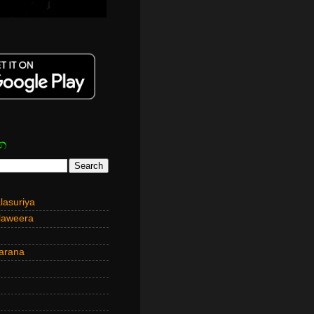
න
asuriya
laweera
arana