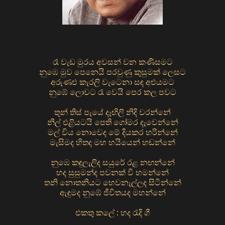
රෑ වැඩ මුරය අවසන් වන කණිසමට
නුඹෙ මුව පෙනෙයි පරවුණු කුසුමක් ලෙසට
අරුණළු කැරලි වැටෙනා සඳ අළුයමට
නුඹේ ලොවට රෑ වෙයි පෙර කල පවට
තුන් තිස් පැයේ දෑඟිලි නිදි වරන්නේ
නිල් එළියටයි පෙති ගෝමර දැවෙන්නේ
මල් විය නොවෙද මේ දියකර හරින්නේ
මැසිමද හිතද මහ හයියෙන් හඬන්නේ
නුඹෙ කඳුලැලිද සයුරේ රළ නඟන්නේ
හද සුසුමන්ද පවනක් වී හමන්නේ
තනි නොතනියට හෙවනැල්ලද සිටින්නේ
ඇඳුමද නුඹේ ජීවිතයද මහන්නේ
එකතු කලේ : හද රැදි ගී