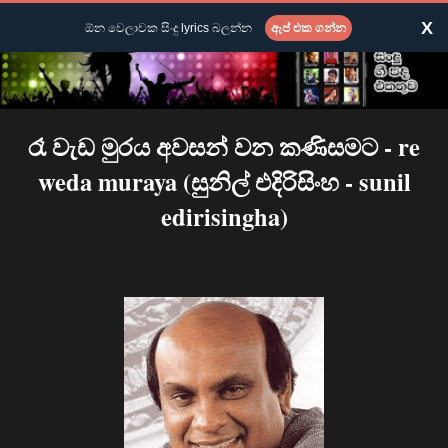
X
ඕන වෙලාවක සිංදු lyrics බලන්න
ඇප් එක ගන්න
රෑ වැඩ මුරය අවසන් වන කණිසමට - re
weda muraya (සුනිල් එදිරිසිංහ - sunil
edirisingha)