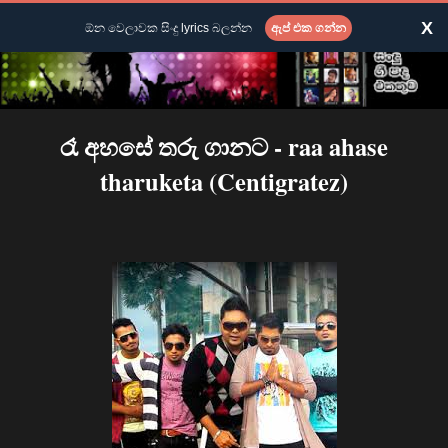
X
ඕන වෙලාවක සිංදු lyrics බලන්න
ඇප් එක ගන්න
රෑ අහසේ තරු ගානට - raa ahase
tharuketa (Centigratez)