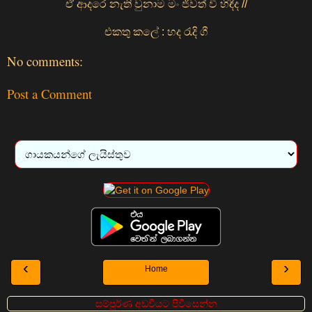
ඒ ආදරෙ නැති වුනාම මං ජීවත් වී හිඳීද //
එකතු කලේ : හද රැදි ගී
No comments:
Post a Comment
‹
›
Home
සම්පුර්ණ අඩවියට පිවිසෙන්න