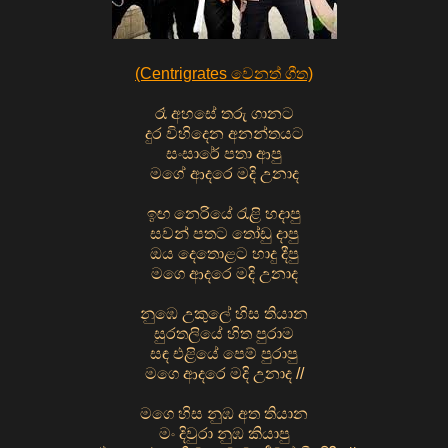
(Centrigrates වෙනත් ගීත)
රෑ අහසේ තරු ගානට
දුර විහිදෙන අනන්තයට
සංසාරේ පතා ආපු
මගේ ආදරෙ මදි උනාද
ඉඟ නෙරියේ රැළි හදාපු
සවන් පතට තෝඩු දාපු
ඔය දෙතොළට හාදු දීපු
මගෙ ආදරෙ මදි උනාද
නුඹෙ උකුලේ හිස තියාන
සුරතලියේ හිත පුරාම
සඳ එළියේ පෙම් පුරාපු
මගෙ ආදරෙ මදි උනාද //
මගෙ හිස නුඹ අත තියාන
මං දිවුරා නුඹ කියාපු