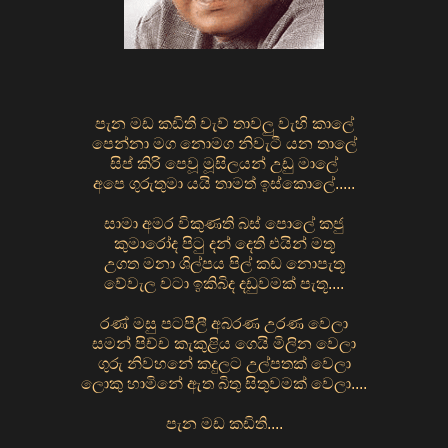
පැන මඩ කඩිති වැව් තාවලු වැහි කාලේ
පෙන්නා මග නොමග නිවැටී යන තාලේ
සිප් කිරි පෙවූ මූසිලයන් උඩු මාලේ
අපෙ ගුරුතුමා යයි තාමත් ඉස්කොලේ.....
සාමා අමර විකුණති බස් පොලේ කජු
කුමාරෝද පිටු දන් දෙති එයින් මතූ
උගත මනා ශිල්පය පිල් කඩ නොපැතූ
වේවැල වටා ඉකිබිද දඩුවමක් පැතූ....
රණ් මසු පටපිලී අබරණ උරණ වෙලා
සමන් පිච්ච කැකුළිය ගෙයි මිලින වෙලා
ගුරු නිවහනේ කදුලට උල්පතක් වෙලා
ලොකු හාමිනේ ඇත බිතු සිතුවමක් වෙලා....
පැන මඩ කඩිති....