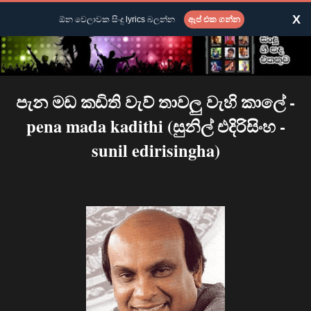
X
ඕන වෙලාවක සිංදු lyrics බලන්න
ඇප් එක ගන්න
පැන මඩ කඩිති වැව් තාවලු වැහි කාලේ -
pena mada kadithi (සුනිල් එදිරිසිංහ -
sunil edirisingha)