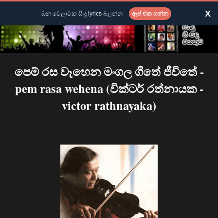
X
ඕන වෙලාවක සිංදු lyrics බලන්න
ඇප් එක ගන්න
පෙම් රස වෑහෙන මංගල ගීතේ ජීවිතේ -
pem rasa wehena (වික්ටර් රත්නායක -
victor rathnayaka)