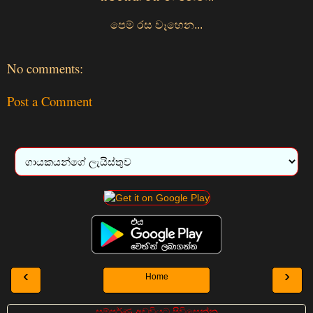
පෙම් රස වෑහෙන...
No comments:
Post a Comment
‹
›
Home
සම්පුර්ණ අඩවියට පිවිසෙන්න