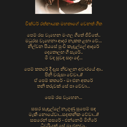
වික්ටර් රත්නායක මහතාගේ වෙනත් ගීත
පෙම් රස වෑහෙන මංගල ගීතේ ජීවිතේ..
මධුරස වෑහෙනා ආදර නැකත ළඟා වේ...
නිල්වන පියසේ පුංචි කැදැල්ලේ ආදරේ
දෙතොලඟ ගී සැරේ..
මී වද සුවඳ සදා දේ...
පෙම් කතරේ දී දෑස නිවාලන අවාරයේ ආ..
පිනි වරුසා වේවා..//
ඒ පෙම් කතරේ - මා එන අතරේ
තනි තරුවක් සේ පා වේවා...
පෙම් රස වෑහෙන...
සසර සැඳැල්ලේ නැගුණු සුපෙම් සඳ
මැකී නොයේවා...සදාතනික වේවා...//
සසරෙන් සසරේ - එන්නෙමි මිහිරේ
ධීවරියක් සේ මා එනවා..