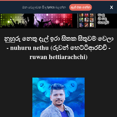
X
ඕන වෙලාවක සිංදු lyrics බලන්න
ඇප් එක ගන්න
නුහුරු නෙතු දැල් ඉරා සිතක සිතුවම් වෙලා
- nuhuru nethu (රුවන් හෙට්ටිආරච්චි -
ruwan hettiarachchi)