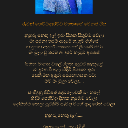
රුවන් හෙට්ටිආරච්චි මහතාගේ වෙනත් ගීත
නුහුරු නෙතු දැල් ඉරා සිතක සිතුවම් වෙලා
මා පරනා තරම් ආදරේ හැගුම් රහිසේ
නාදුනන ආදරේ සෙනෙහේ ලියකම් මවා
මං මුලා වු තරම් ආ දරේ හැගුම් අහසේ
සිහින මානස විලේ ගිලුන ඉදුවර කැකුළේ
මං දුරක වී බලා හිදිමි පිපෙන තුරා
පෙති මත අතුරා සෙනෙහසක රටා
මම මං මුලා වෙලා....
සංහිදුනු ජීවිතේ දෙව්ලොවකී මං තලේ
හිදිමි පෙතිවිදා දිනක නුඹෙම වෙලා
දෝතින්ම නෙලා සුරකිමි සැමදා මගේ ආද රෙන් වෙලා
නුහුරු නෙතු දැල්......
එකතු කලේ : හද රැදි ගී