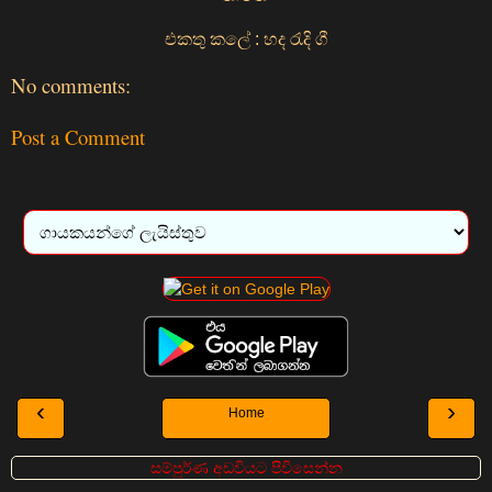
එකතු කලේ : හද රැදි ගී
No comments:
Post a Comment
‹
›
Home
සම්පුර්ණ අඩවියට පිවිසෙන්න