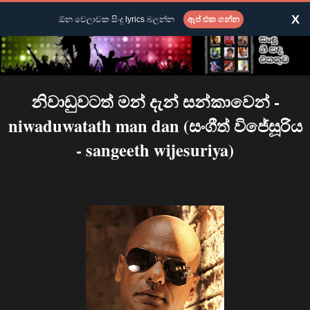
X
ඕන වෙලාවක සිංදු lyrics බලන්න
ඇප් එක ගන්න
නිවාඩුවටත් මන් දැන් සන්කාවෙන් -
niwaduwatath man dan (සංගීත් විජේසූරිය
- sangeeth wijesuriya)