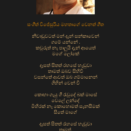
සංගීත් විජේසුරිය මහතාගේ වෙනත් ගීත
නිවාඩුවටත් මන් දැන් සන්කාවෙන්
ගමේ යන්නේ .
කවුරුත් නෑ පාලුයි දැන් ආයෙත්
මගේ ලෝකේ
දෑසත් සිතත් රහසේ හැඬුවා
තාමත් ඔබව සිහිවී
වසන්තේ ආවත් ඔබ ගම්මානෙන්
ගිහින් වෙන් වී
කොහා ගැයු ගී රැවුදේ බක් මාසේ
වෙලේ ලන්දේ
මිහිරක් නෑ කොහොමත් සැනසීමක්
සිතේ මාගේ
දෑසත් සිතත් රැහසේ හැඬුවා
තාමත්