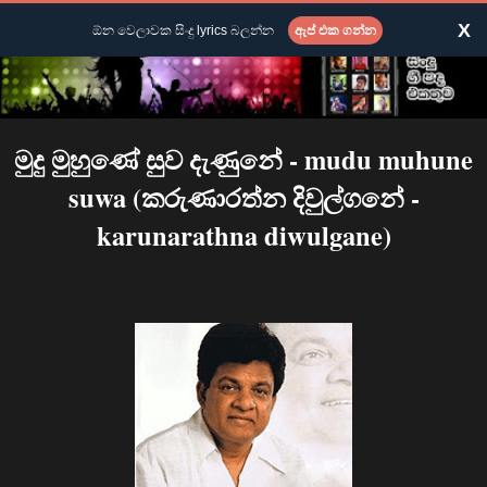
X
ඕන වෙලාවක සිංදු lyrics බලන්න
ඇප් එක ගන්න
මුදු මුහුණේ සුව දැණුනේ - mudu muhune
suwa (කරුණාරත්න දිවුල්ගනේ -
karunarathna diwulgane)