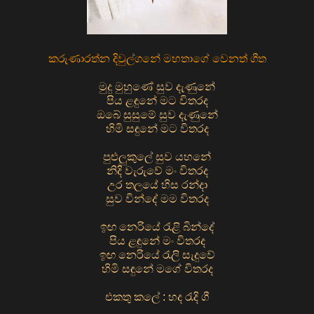
කරුණාරත්න දිවුල්ගනේ මහතාගේ වෙනත් ගීත
මුදු මුහුණේ සුව දැණුනේ
පිය ළඳුනේ මට විතරද
ඔබේ සුසුමේ සුව දැණුනේ
හිමි සඳුනේ මට විතරද
පුළුලුකුලේ සුව යහනේ
නිදි වැරුවේ මං විතරද
උර තලයේ හිස රන්දා
සුව වින්දේ මම විතරද
ඉඟ නෙරියේ රැළි බින්දේ
පිය ළඳුනේ මං විතරද
ඉඟ නෙරියේ රැලි සැදුවේ
හිමි සඳුනේ මගේ විතරද
එකතු කලේ : හද රැදි ගී