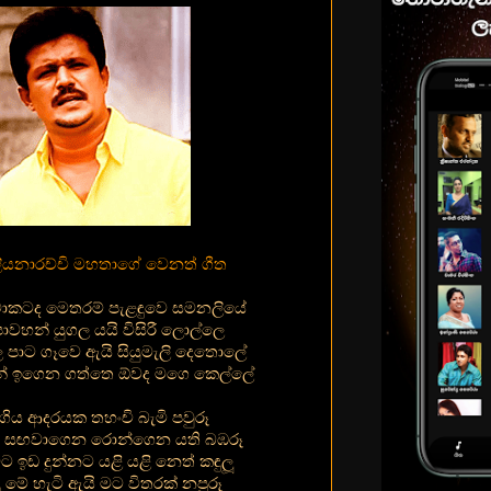
ියනාරච්චි මහතාගේ වෙනත් ගීත
ොකටද මෙතරම් පැළඳුවෙ සමනලියේ
පාවහන් යුගල යයි විසිරී ලොල්ලෙ
ල පාට ගෑවෙ ඇයි සියුමැලි දෙතොලේ
න් ඉගෙන ගත්තෙ ඕවද මගෙ කෙල්ලේ
 ගිය ආදරයක තහංචි බැමි පවුරූ
සඟවාගෙන රොන්ගෙන යති බඹරූ
 ඉඩ දුන්නට යළි යළි නෙත් කඳුලූ
ංදු මේ හැටි ඇයි මට විතරක් නපුරූ