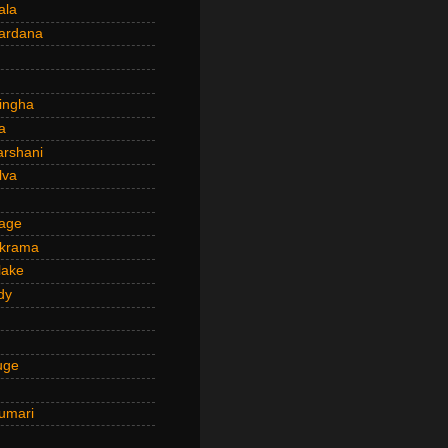
ala
ardana
ingha
a
arshani
lva
age
ckrama
lake
dy
uge
umari