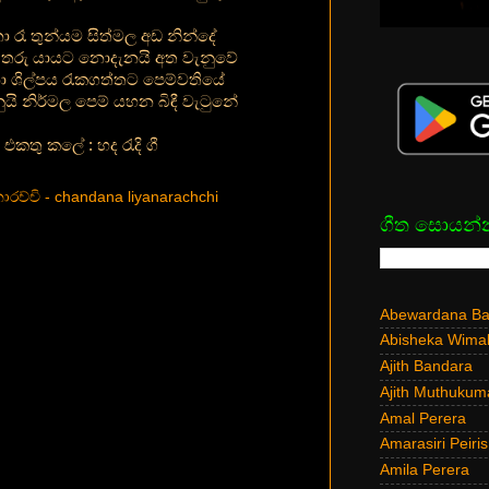
නා රෑ තුන්යම සිත්මල අඩ නින්දේ
තරු යායට නොදැනයි අත වැනුවේ
ශිල්පය රැකගත්තට පෙම්වතියේ
ුයි නිර්මල පෙම් යහන බිඳී වැටුනේ
එකතු කලේ : හද රැදි ගී
රච්චි - chandana liyanarachchi
ගීත සොයන්
Abewardana Bal
Abisheka Wima
Ajith Bandara
Ajith Muthukum
Amal Perera
Amarasiri Peiris
Amila Perera