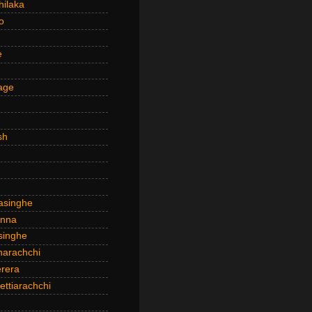
hilaka
o
e
age
sh
asinghe
anna
inghe
narachchi
rera
ttiarachchi