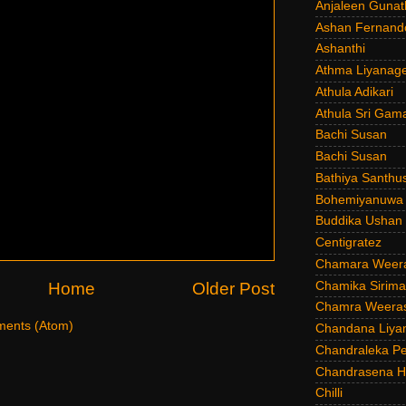
Anjaleen Gunat
Ashan Fernand
Ashanthi
Athma Liyanag
Athula Adikari
Athula Sri Gam
Bachi Susan
Bachi Susan
Bathiya Santhu
Bohemiyanuwa
Buddika Ushan
Centigratez
Chamara Weer
Chamika Sirim
Home
Older Post
Chamra Weeras
ents (Atom)
Chandana Liya
Chandraleka Pe
Chandrasena He
Chilli