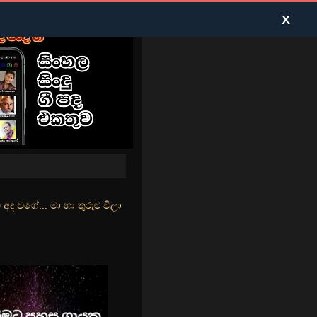
X
රුළු වීලා දෑසේ කදුළු බීලා රහසේ සුසුම් ලෑ හඩ ඇසේ... නිල්වන් මුහුදු ත