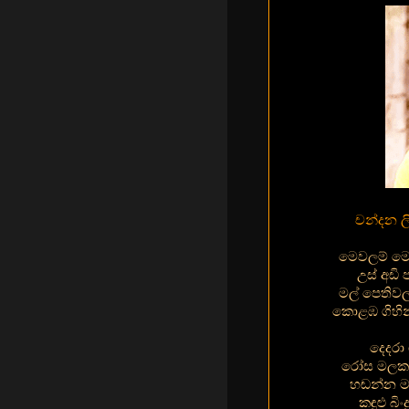
චන්දන ල
මෙවලම් ම
උස් අඩි 
මල් පෙතිව
කොළඹ ගිහි
දෙදරා
රෝස මලක 
හඬන්න මට
කඳුළු බි