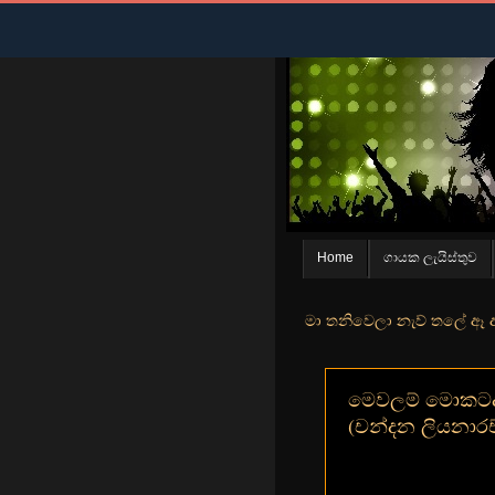
Home
ගායක ලැයිස්තුව
වන් මුහුදු තීරේ ගල් මල් පිපුන යායේ මා තනිවෙලා නැව් තලේ ඈ ඇත ඇගේ යහන
මෙවලම් මොකටද 
(චන්දන ලියනාරච්ච