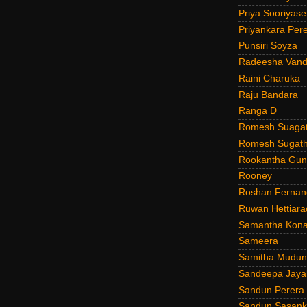
Priya Sooriyas
Priyankara Per
Punsiri Soyza
Radeesha Van
Raini Charuka
Raju Bandara
Ranga D
Romesh Suagat
Romesh Sugath
Rookantha Guna
Rooney
Roshan Fernan
Ruwan Hettiara
Samantha Kona
Sameera
Samitha Mudun
Sandeepa Jayal
Sandun Perera
Sandun Sasank