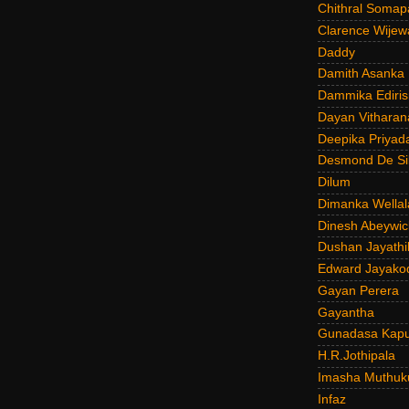
Chithral Somap
Clarence Wijew
Daddy
Damith Asanka
Dammika Ediris
Dayan Vitharan
Deepika Priyad
Desmond De Si
Dilum
Dimanka Wellal
Dinesh Abeywi
Dushan Jayathi
Edward Jayako
Gayan Perera
Gayantha
Gunadasa Kap
H.R.Jothipala
Imasha Muthuk
Infaz