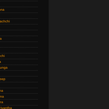
hna
achchi
a
chi
a
hunga
eep
ha
ana
ra
riyantha