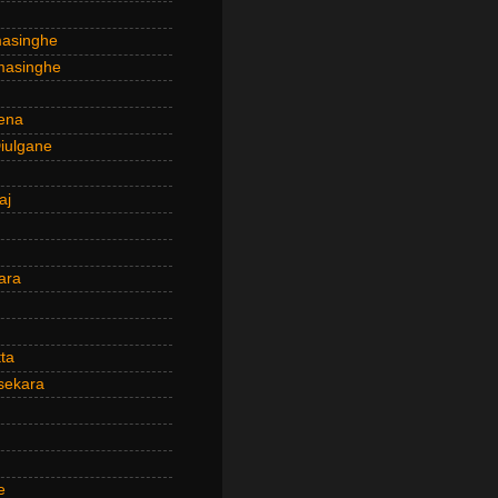
masinghe
masinghe
ena
iulgane
aj
ara
ta
sekara
e