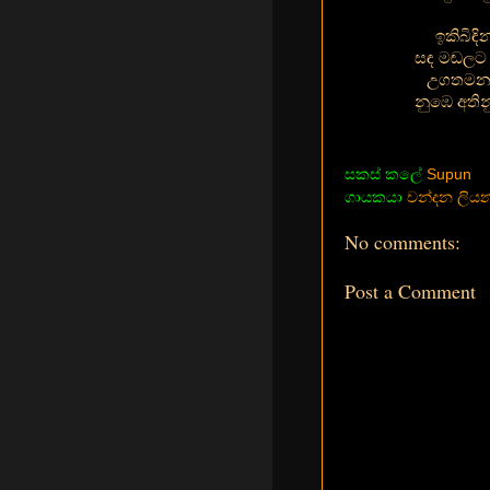
ඉකිබිඳි
සඳ මඬලට 
උගතමනා 
නුඹෙ අතින
සකස් කලේ
Supun
ගායකයා
චන්දන ලියනා
No comments:
Post a Comment