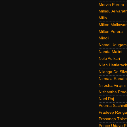
Mervin Perera
Mihidu Ariyarat
Milin
Milton Mallawar
Milton Perera
Minoli
Namal Udugam
Nanda Malini
Nelu Adikari
Nilan Hettiarach
Nilanga De Silv
Nirmala Ranat
Nirosha Virajini
Nishantha Prad
Noel Raj
Poorna Sachint
Pradeep Rang
Prasanga Thise
Prince Udaya P