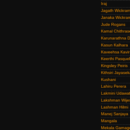
Iraj
Jagath Wickra
Janaka Wickra
Jude Rogans
Kamal Chithras
Karunarathna D
Kasun Kalhara
Kaveehsa Kavir
Keerthi Pasquel
Kingsley Peiris
Kithsiri Jayasek
Kushani
Lahiru Perera
Lakmini Udawat
Lakshman Wije
Lashman Hilmi
Manej Sanjaya
Mangala
Mekala Gamag