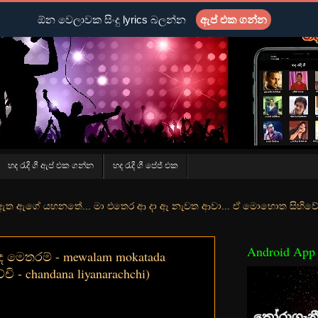
ඕන වෙලාවක සිංදු lyrics බලන්න
ඇප් එක ගන්න
හද රැදි ගී ඇප් එක ගන්න
හද රැදි ගී පේජ් එක
තේ... මා එතෙර ආ දා ඈ නැවත ආවා... ඒ මොහොත සිහිවේ අද වගේ... මා හා තු
Android App
මෙතරම් - mewalam mokatada
ි - chandana liyanarachchi)