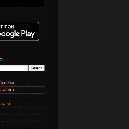
න
asuriya
laweera
arana