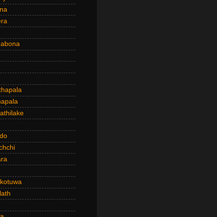
ena
era
dabona
hapala
apala
thilake
do
chchi
ra
kotuwa
ath
a