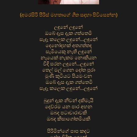
(
අමරසිරි පීරිස් මහතාගේ ගීත සදහා පිවිසෙන්න
)
ලඳුනේ ලඳුනේ
ඔබේ දෑස දැක ගත්තෙමි
සැදෑ කලෙක ලඳුනේ...ලඳුනේ
දෙනෝදහක් අතගත්තද
සැමියෙකු නැති ලඳුනේ
නෑයෙක් නැකම නොකියන
වීදි සරන ලඳුනේ...ලඳුනේ
තෙල් මල් ගෙන දෝත පුරා
මුණි කුටියට පියමංවන
ඔබේ දෑස දැක ගත්තෙමි
සැදෑ කලෙක ලඳුනේ...ලඳුනේ
බුදුන් දැක නිවන් දකිමැයි
දෙව්රම යන පාර අහන
ඔබද පටාචාරාවකි
ඔබද කිසාගෝතමියකි
පිරිමින්ගේ පාප කදට