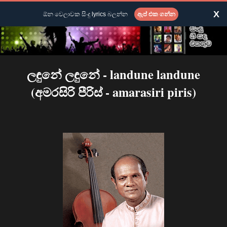
X
ඕන වෙලාවක සිංදු lyrics බලන්න
ඇප් එක ගන්න
ලඳුනේ ලඳුනේ - landune landune
(අමරසිරි පීරිස් - amarasiri piris)