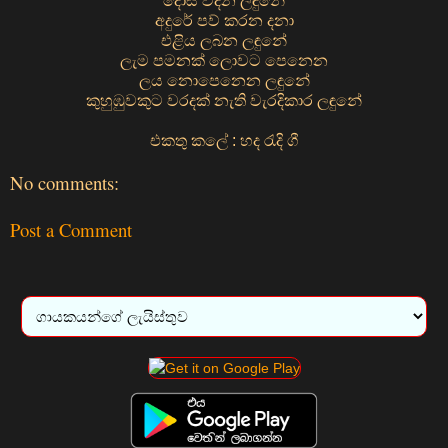
දෝස විදින ලඳුනේ
අදුරේ පව් කරන දනා
එළිය ලබන ලඳුනේ
ලැම පමනක් ලොවට පෙනෙන
ලය නොපෙනෙන ලඳුනේ
කුහුඹුවකුට වරදක් නැති වැරදිකාර ලඳුනේ
එකතු කලේ : හද රැදි ගී
No comments:
Post a Comment