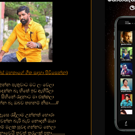
්ස් මහතාගේ ගීත සදහා පිවිසෙන්න)
ඉන්න පැතුවාට මට ලං වෙලා
දෙන්න බෑ හිතේ ඉඩ ඇහිරිලා
 සිහිනේ රැදුනාට මා එක්කලා
්න බෑ ඔබව තහනම් නිසා.....//
 දෑසෙ රැදිලාම උන්නත් හොරා
වෙන්න බැරි බැව් නොදනී ඔයා
් මලක සුවද ගන්නට නෙලා
වෙයි තවත් තුරුලක් පතා...........