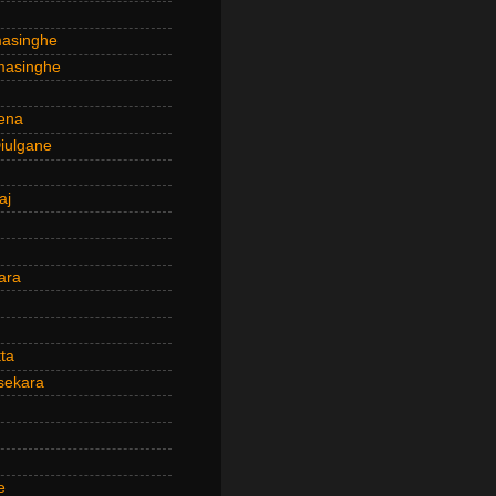
masinghe
masinghe
ena
iulgane
aj
ara
ta
sekara
e