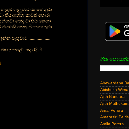
 හැගුම් ගැලුවාට රහසේ නුරා
ා තියාගන්න කාටත් හොරා
දන්නවා නේද මා හිමි කෙනා
මි එයාටයි නෙතු පියෙනා තුරා..
න්න පැතුවාට....................
එකතු කලේ : හද රැදි ගී
ගීත සොයන්
්
Abewardana Bal
Abisheka Wima
Ajith Bandara
Ajith Muthukum
Amal Perera
Amarasiri Peiris
Amila Perera