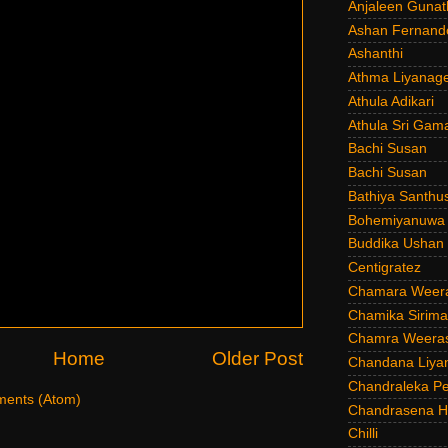
Anjaleen Gunat
Ashan Fernand
Ashanthi
Athma Liyanag
Athula Adikari
Athula Sri Gam
Bachi Susan
Bachi Susan
Bathiya Santhu
Bohemiyanuwa
Buddika Ushan
Centigratez
Chamara Weer
Chamika Sirim
Chamra Weeras
Home
Older Post
Chandana Liya
Chandraleka Pe
ents (Atom)
Chandrasena He
Chilli