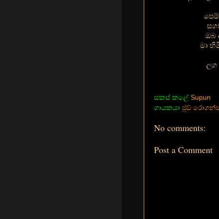
පෙම්
සගව
ඔබ 
මා හි
ලග ඉ
සකස් කලේ
Supun
ගායකයා
ජුඩ් රොගන්ස
No comments:
Post a Comment