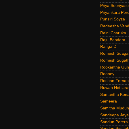
Priya Sooriyas
Priyankara Per
Punsiri Soyza
Radeesha Van
Raini Charuka
Raju Bandara
Ranga D
Romesh Suagat
Romesh Sugath
Rookantha Guna
Rooney
Roshan Fernan
Ruwan Hettiara
Samantha Kona
Sameera
Samitha Mudun
Sandeepa Jayal
Sandun Perera
Sandun Sasank