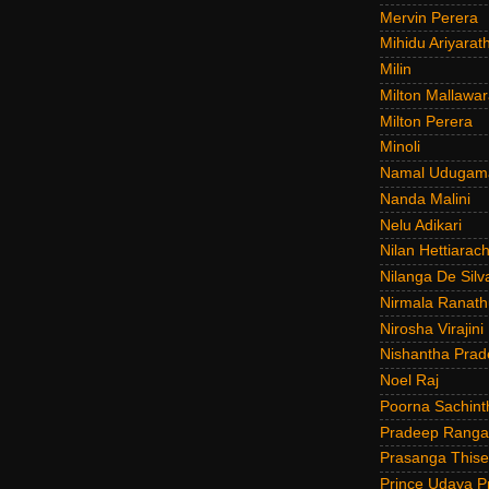
Mervin Perera
Mihidu Ariyarat
Milin
Milton Mallawar
Milton Perera
Minoli
Namal Udugam
Nanda Malini
Nelu Adikari
Nilan Hettiarach
Nilanga De Silv
Nirmala Ranat
Nirosha Virajini
Nishantha Prad
Noel Raj
Poorna Sachint
Pradeep Rang
Prasanga Thise
Prince Udaya P