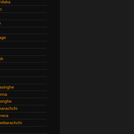
hilaka
o
e
age
sh
asinghe
anna
inghe
narachchi
rera
ttiarachchi