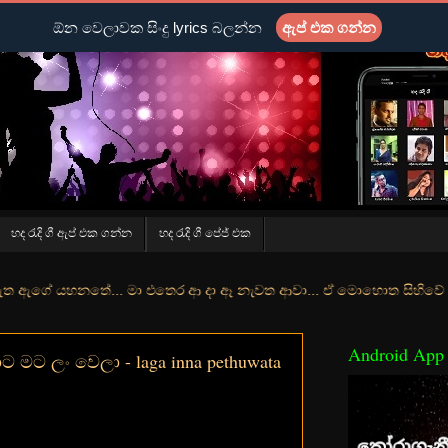
ඕන වෙලාවක සිංදු lyrics බලන්න
ඇප් එක ගන්න
හද රැදි ගී ඇප් එක ගන්න
හද රැදි ගී පේජ් එක
ේ... මා එතෙර ආ දා ඈ නැවත ආවා... ඒ මොහොත සිහිවේ අද වගේ... මා හා තුර
Android App
 මට ලං වෙලා - laga inna pethuwata