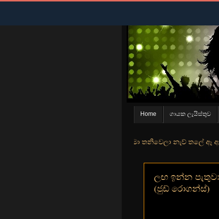
Home
ගායක ලැයිස්තුව
න් මුහුදු තීරේ ගල් මල් පිපුන යායේ මා තනිවෙලා නැව් තලේ ඈ ඇත ඇගේ යහනත
ලඟ ඉන්න පැතුවාට
(ජුඩ් රොගන්ස්)