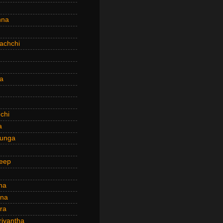
hna
achchi
a
chi
a
hunga
eep
ha
ana
ra
riyantha