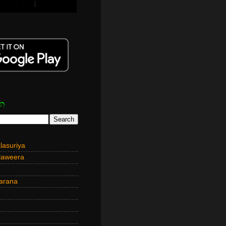
න
asuriya
laweera
arana