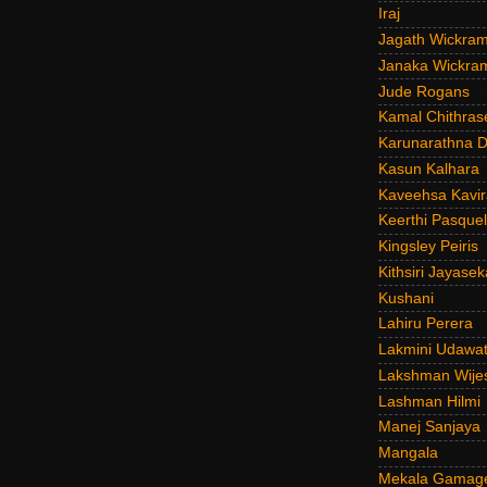
Iraj
Jagath Wickra
Janaka Wickra
Jude Rogans
Kamal Chithras
Karunarathna D
Kasun Kalhara
Kaveehsa Kavir
Keerthi Pasquel
Kingsley Peiris
Kithsiri Jayasek
Kushani
Lahiru Perera
Lakmini Udawat
Lakshman Wije
Lashman Hilmi
Manej Sanjaya
Mangala
Mekala Gamag