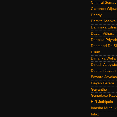
Chithral Somap
Clarence Wijew
Daddy
Damith Asanka
Dammika Ediris
Dayan Vitharan
Deepika Priyad
Desmond De Si
Dilum
Dimanka Wellal
Dinesh Abeywi
Dushan Jayathi
Edward Jayako
Gayan Perera
Gayantha
Gunadasa Kap
H.R.Jothipala
Imasha Muthuk
Infaz