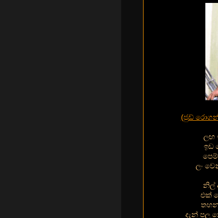
(ජුඩ් රොගන
ලඟ 
ඉඩ 
පෙම්
ලං වෙන
නිල්
එක් 
තහනම
දැන් පල නො