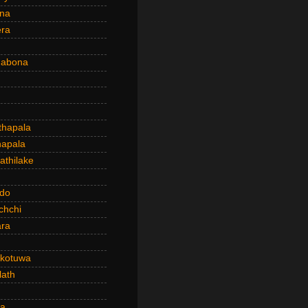
ena
era
dabona
hapala
apala
thilake
do
chchi
ra
kotuwa
ath
a