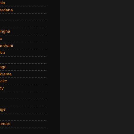
ala
ardana
ingha
a
arshani
lva
age
ckrama
lake
dy
uge
umari