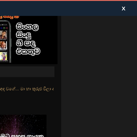
X
ුළු වීලා දෑසේ කදුළු බීලා රහසේ සුසුම් ලෑ හඩ ඇසේ... නිල්වන් මුහුදු තී