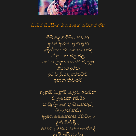
චාමර වීරසිංහ මහතාගේ වෙනත් ගීත
හිමි සදු අහිමිව හඬනා
අපෙ අම්මා දැක දැක
ඉදින්නෙ මං කොහොමද
ඒ මුහුන බල බල
වෙන ළඳකට පෙම් බැඳලා
ගියාට දුරක
දුර වැඩිනෑ අප්පච්චී
ඉන්න නිවසට
ඇනුම් බැනුම් ලොව අසමින්
වැලපෙන අම්මා
කඩුල්ල ළග නුඹ එනතුරු
බලාඉන්නවා
ඇගෙ සෙනෙහස රවටාලා
දුක් ගිනි දීලා
වෙන ළඳකට පෙම් බැන්දේ
ඇයි දැයි මන්දා