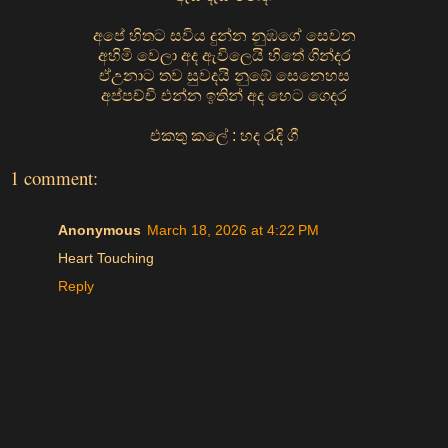
අපේ හිතට සවිය දුන්න නුඹගේ සෙවන
අහිමි වෙලා අද ඇවිලෙයි හිතේ ගින්දර
ඒඋනාට තව සුවදයි නුඹේ සෙනෙහස
අප්පච්චී එන්න ඉතින් අද හෙට ගෙදර
එකතු කලේ : හද රැදි ගී
1 comment:
Anonymous
March 18, 2026 at 4:22 PM
Heart Touching
Reply