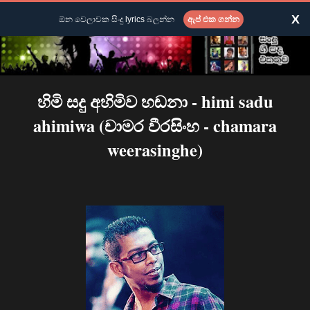
X
ඕන වෙලාවක සිංදු lyrics බලන්න
ඇප් එක ගන්න
හිමි සදු අහිමිව හඬනා - himi sadu
ahimiwa (චාමර වීරසිංහ - chamara
weerasinghe)