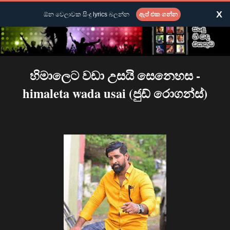
X
ඕන වෙලාවක සිංදු lyrics බලන්න
ඇප් එක ගන්න
හිමාලෙට වඩා උසයි සෙනෙහස -
himaleta wada usai (ජුඩ් රොගන්ස්)