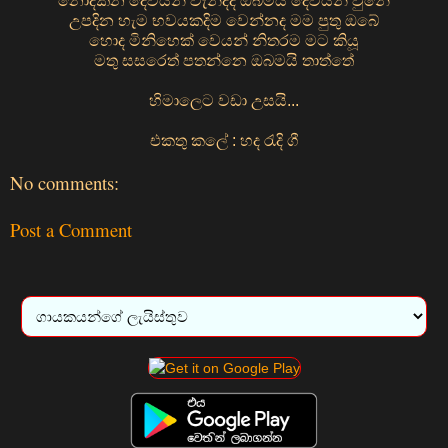
නොදකින දෙවියන් වැන්දද ඔබමයි දෙවියන් වුනේ
උපදින හැම භවයකදිම වෙන්නද මම පුතු ඔබේ
හොද මිනිහෙක් වෙයන් නිතරම මට කියූ
මතු සසරෙත් පතන්නෙ ඔබමයි තාත්තේ
හිමාලෙට වඩා උසයි...
එකතු කලේ : හද රැදි ගී
No comments:
Post a Comment