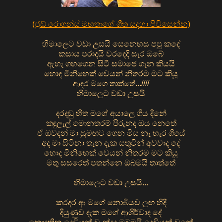
(ජුඩ් රොගන්ස් මහතාගේ ගීත සදහා පිවිසෙන්න)
හිමාලෙට වඩා උසයි සෙනෙහස පපු කඳේ
කසාය පරාදයි වරදෙදි සැර ඔබේ
ඇහැ ගහගෙන සිටී සමාජෙ ගැන කියයි
හොද මිනිහෙක් වෙයන් නිතරම මට කියූ
ආදර මගෙ තාත්තේ...////
හිමාලෙට වඩා උසයි
දරදඬු හිත මගේ අයාලෙ ගිය දිනේ
කඳුලැල් මොනතරම් පිරුනද ඔය නෙතේ
ඒ ඔවදන් මා සුමඟට ගෙන මිස නෑ හැර ගියේ
අද මා සිටිනා තැන දැක සතුටින් අවවාද දේ
හොද මිනිහෙක් වෙයන් නිතරම මට කියූ
මතු සසරෙත් පතන්නෙ ඔබමයි තාත්තේ
හිමාලෙට වඩා උසයි...
කරදර ආ මගේ නොබියව ලඟ හිදී
දියුණුව දැක මගේ ආශිර්වාද දේ