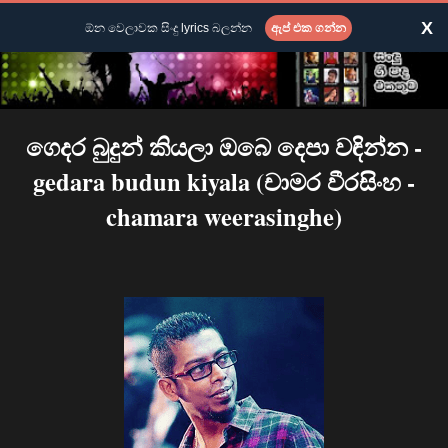
X
ඕන වෙලාවක සිංදු lyrics බලන්න
ඇප් එක ගන්න
ගෙදර බුදුන් කියලා ඔබෙ දෙපා වඳින්න -
gedara budun kiyala (චාමර වීරසිංහ -
chamara weerasinghe)