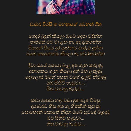
චාමර වීරසිංහ මහතාගේ වෙනත් ගීත
ගෙදර බුදුන් කියලා ඔබෙ දෙපා වඳින්න
තාත්තේ ඔබ මා ළඟ නෑ අද දැකගන්න
පියෙන් පියට දුර යන්නට වාරුව දුන්න
ඔබෙ සෙනෙහස කියලා බෑ ඉවරකරන්න
දිවා රැයේ සොයා බැලූ අප ගැන කරුණු
අනාගතය ගැන කියලා දුන් මහ ලකුණු
දොලොස් මහේ පහන වගේ දැල්වී නිවුණූ
ඔබ සිහිවී හැඬුවා....
සිත වාවනු බැරුව...
කවා පොවා හදා වඩා දුක සැප විමසූ
දයාබරව හිස අත ගෑ හිතකින් කුළුණු
සොහොන් කොතේ නිදන ඔබේ සුවඳේ බැඳුණු
ඔබ සිහිවී හැඬුවා...
හිත වාවනු බැරුව...