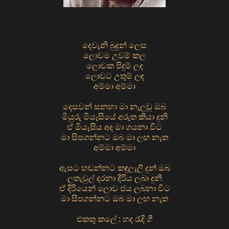
දෙවැනි බුදුන් ලෙස
ලොවම උවම් කල
ලොවක පිදුම් ලද
ලොවට උතුම් ලඳ
අම්මා අම්මා
දෙසවන් සනහා මා නැලවූ ඔබ
මියුරු මියැසියේ අරුත කියා දුනි
ඒ මියැසිය අද මා ගයනා විට
මා සිපගන්නට ඔබ මා ලඟ නැත
අම්මා අම්මා
ඇසට හඬන්නට කඳුලැලි දුන් ඔබ
ලතැවුල් දරනා දිරිය ලබා දුනි
ඒ දිරියෙන් ලොව ජය ලබනා විට
මා සිපගන්නට ඔබ මා ලඟ නැත
එකතු කලේ : හද රැදි ගී