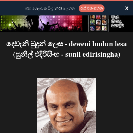
X
ඕන වෙලාවක සිංදු lyrics බලන්න
ඇප් එක ගන්න
දෙවැනි බුදුන් ලෙස - deweni budun lesa
(සුනිල් එදිරිසිංහ - sunil edirisingha)