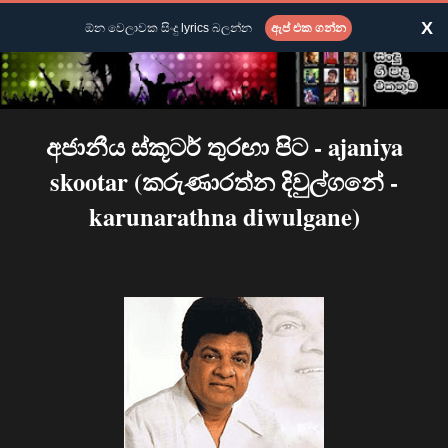
X
ඕන වෙලාවක සිංදු lyrics බලන්න
ඇප් එක ගන්න
අජානීය ස්කූටර් තුරඟා පිට - ajaniya
skootar (කරුණාරත්න දිවුල්ගනේ -
karunarathna diwulgane)