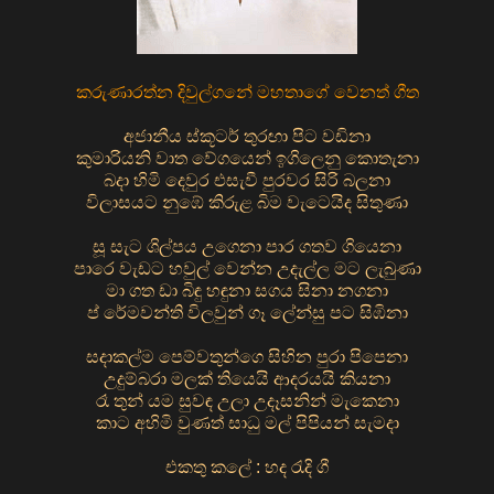
කරුණාරත්න දිවුල්ගනේ මහතාගේ වෙනත් ගීත
අජානීය ස්කූටර් තුරඟා පිට වඩිනා
කුමාරියනි වාත වේගයෙන් ඉගිලෙනු කොතැනා
බදා හිමි දෙවුර එසැවී පුරවර සිරි බලනා
විලාසයට නුඹේ කිරුළ බිම වැටෙයිද සිතුණා
සූ සැට ශිල්පය උගෙනා පාර ගතව ගියෙනා
පාරෙ වැඩට හවුල් වෙන්න උදැල්ල මට ලැබුණා
මා ගත ඩා බිඳු හඳුනා සගය සිනා නගනා
ප් රේමවන්ති විලවුන් ගෑ ලේන්සු පට සිඹිනා
සදාකල්ම පෙම්වතුන්ගෙ සිහින පුරා පිපෙනා
උදුම්බරා මලක් තියෙයි ආදරයයි කියනා
රෑ තුන් යම සුවඳ උලා උදෑසනින් මැකෙනා
කාට අහිමි වුණත් සාධු මල් පිපියන් සැමදා
එකතු කලේ : හද රැදි ගී