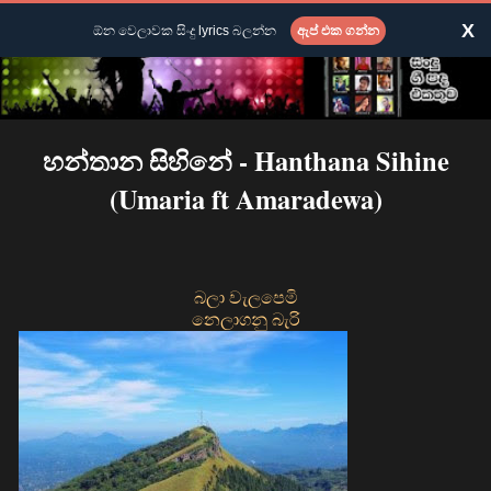
X
ඕන වෙලාවක සිංදු lyrics බලන්න
ඇප් එක ගන්න
හන්තාන සිහිනේ - Hanthana Sihine
(Umaria ft Amaradewa)
බලා වැලපෙමි
නෙලාගනු බැරි