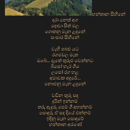
හන්තාන සිහිනේ
දරා නෙත් අග
දොවා සිත් මල
ගොතනු මැන ළදුනේ
සංසාර සිහිනේ
වැහි පබළු යට
රගමඩල මැත
ඔබේ... දෑතේ තුරුළු වෙන්නට
බිසෝ හැර ගිය
ලසෝ රග හළ
අමාවක අදුරේ...
නොඑනු මැන ළදුනේ
වඩින තුරු සද
දුරින් ඉන්නම්
තරු ඇදුරු පෙම් ගී අහන්නම්
සොදුරු ඒ සද දියේ එන්නම්
ඉදිනු මැන සොදුරේ
හන්තාන අරණේ