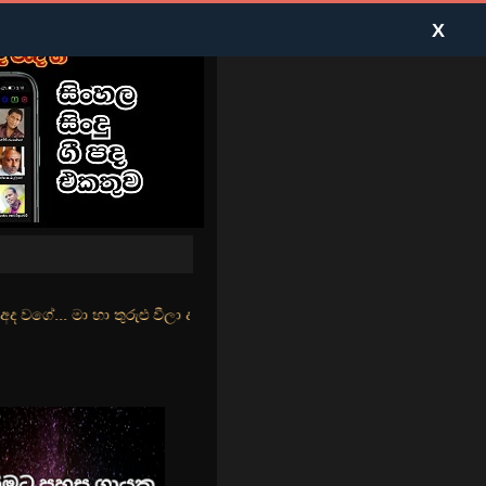
X
ුළු වීලා දෑසේ කදුළු බීලා රහසේ සුසුම් ලෑ හඩ ඇසේ... නිල්වන් මුහුදු තී