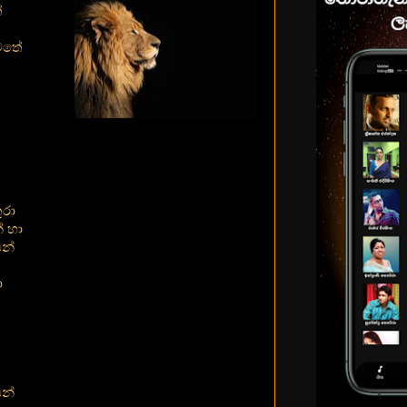
ේ
වතේ
ුරා
් හා
න්
ා
න්