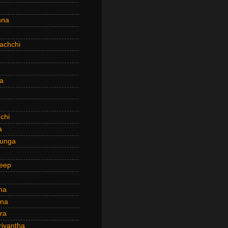
hna
achchi
a
chi
a
hunga
eep
ha
ana
ra
riyantha