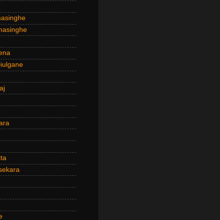
masinghe
masinghe
ena
iulgane
aj
ara
ta
sekara
e