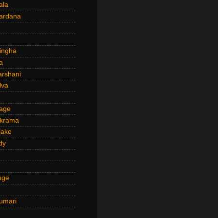
ala
ardana
ingha
a
arshani
lva
age
ckrama
lake
dy
uge
umari