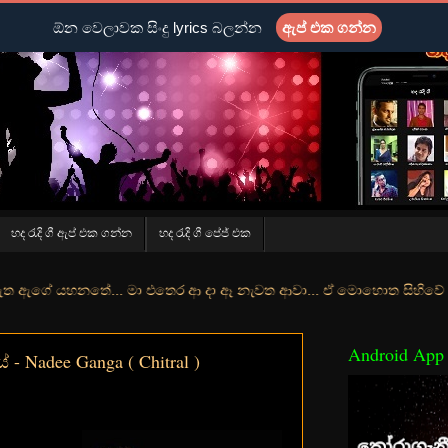
ඕන වෙලාවක සිංදු lyrics බලන්න
ඇප් එක ගන්න
හද රැදි ගී ඇප් එක ගන්න
හද රැදි ගී පේජ් එක
ේ... මා එතෙර ආ දා ඈ නැවත ආවා... ඒ මොහොත සිහිවේ අද වගේ... මා හා තුර
Android App
 Nadee Ganga ( Chitral )