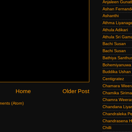
Anjaleen Gunat
Ashan Fernand
Ashanthi
Athma Liyanag
Athula Adikari
Athula Sri Gam
Bachi Susan
Bachi Susan
Bathiya Santhu
Bohemiyanuwa
Buddika Ushan
Centigratez
Chamara Weer
Home
Older Post
Chamika Sirim
Chamra Weeras
ents (Atom)
Chandana Liya
Chandraleka Pe
Chandrasena He
Chilli