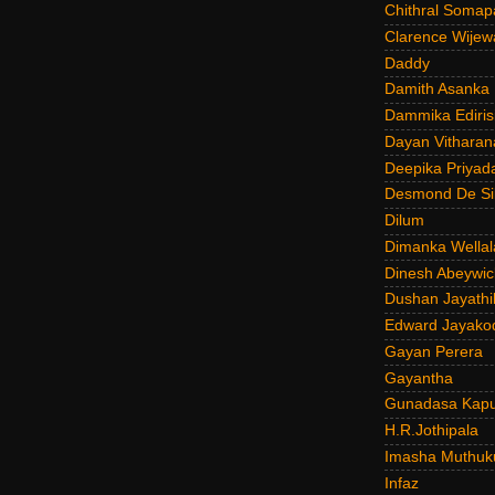
Chithral Somap
Clarence Wijew
Daddy
Damith Asanka
Dammika Ediris
Dayan Vitharan
Deepika Priyad
Desmond De Si
Dilum
Dimanka Wellal
Dinesh Abeywi
Dushan Jayathi
Edward Jayako
Gayan Perera
Gayantha
Gunadasa Kap
H.R.Jothipala
Imasha Muthuk
Infaz