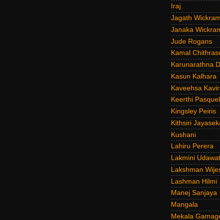
Iraj
Jagath Wickra
Janaka Wickra
Jude Rogans
Kamal Chithras
Karunarathna D
Kasun Kalhara
Kaveehsa Kavir
Keerthi Pasquel
Kingsley Peiris
Kithsiri Jayasek
Kushani
Lahiru Perera
Lakmini Udawat
Lakshman Wije
Lashman Hilmi
Manej Sanjaya
Mangala
Mekala Gamag