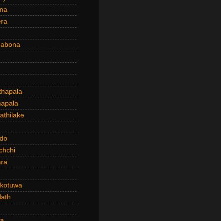
ena
era
dabona
hapala
apala
thilake
do
chchi
ra
kotuwa
ath
a