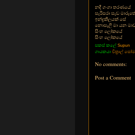
නදී ගංගා තරණයේ
සැරිසරා සැඩ මාරුත
ඉන්ද්‍රකීලයක් සේ
නොසැලී මා යන මා
සිංහ ලෝකයේ
සිංහ ලෝකයේ
සකස් කලේ
Supun
ගායකයා
චිත්‍රාල් සෝ
No comments:
Post a Comment