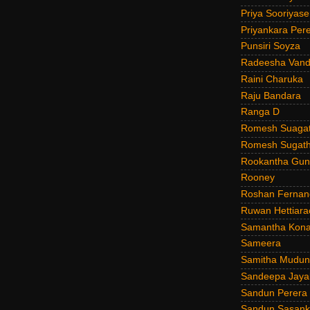
Priya Sooriyas
Priyankara Per
Punsiri Soyza
Radeesha Van
Raini Charuka
Raju Bandara
Ranga D
Romesh Suagat
Romesh Sugath
Rookantha Guna
Rooney
Roshan Fernan
Ruwan Hettiara
Samantha Kona
Sameera
Samitha Mudun
Sandeepa Jayal
Sandun Perera
Sandun Sasank