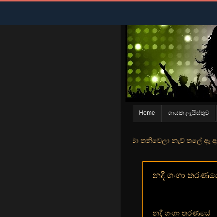
Home
ගායක ලැයිස්තුව
න් මුහුදු තීරේ ගල් මල් පිපුන යායේ මා තනිවෙලා නැව් තලේ ඈ ඇත ඇගේ යහනත
නදී ගංගා තරණයේ -
නදී ගංගා තරණයේ