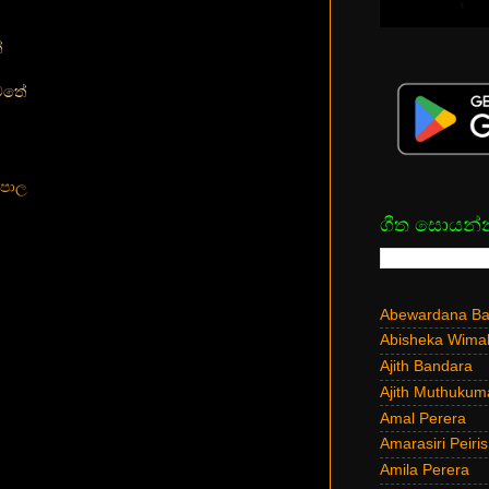
ේ
වතේ
මපාල
ගීත සොයන්
Abewardana Bal
Abisheka Wima
Ajith Bandara
Ajith Muthukum
Amal Perera
Amarasiri Peiris
Amila Perera