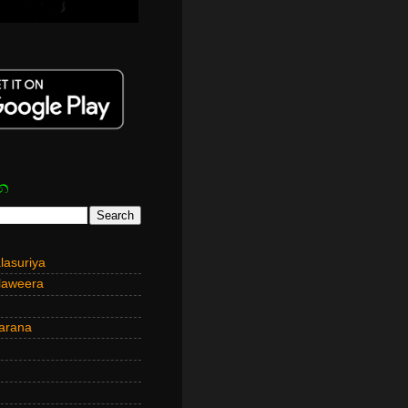
න
asuriya
laweera
arana