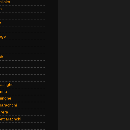
hilaka
o
e
age
sh
asinghe
anna
inghe
narachchi
rera
ttiarachchi