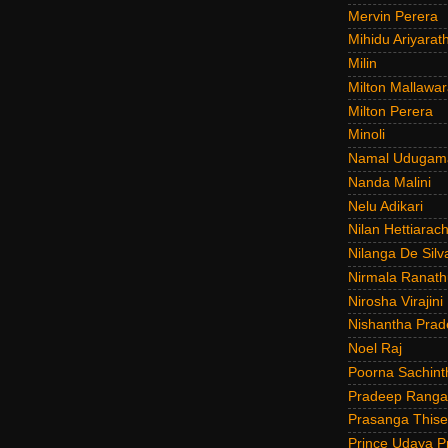
Mervin Perera
Mihidu Ariyarat
Milin
Milton Mallawar
Milton Perera
Minoli
Namal Udugam
Nanda Malini
Nelu Adikari
Nilan Hettiarach
Nilanga De Silv
Nirmala Ranat
Nirosha Virajini
Nishantha Prad
Noel Raj
Poorna Sachint
Pradeep Rang
Prasanga Thise
Prince Udaya P