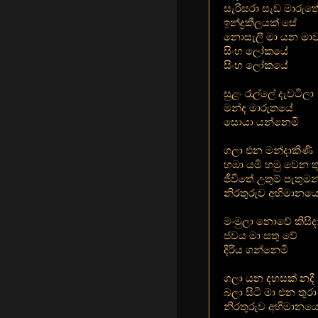
සැරිසරා සැඩ මාරුත
ඉන්ද්‍රකීලයක් සේ
නොසැලී මා යන මා
සිංහ ලෝකයේ
සිංහ ලෝකයේ
සුළං රැල්ලේ දැවටිලා
මන්ද මාරුතයේ
සොයා යන්නෙමි
ගලා එන මන්දාකිණි
හඹා යමි හමු වෙන ත
ජීවිතේ උතුම් පැතුමන
නිරතුරුව අභිමානයෙ
මංමුලා නොවේ කිසිද
ජවය මා සතු වේ
දිරිය ගන්නෙමි
ගලා යන දහසක් නදී
බලා සිටී මා එන තුරා
නිරතුරුව අභිමානයෙ