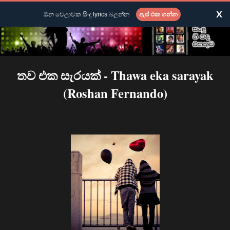
X
ඕන වෙලාවක සිංදු lyrics බලන්න
ඇප් එක ගන්න
තව එක සැරයක් - Thawa eka sarayak
(Roshan Fernando)