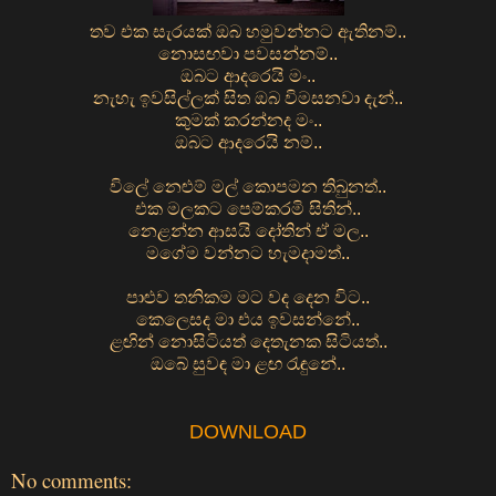
තව එක සැරයක් ඔබ හමුවන්නට ඇතිනම්..
නොසඟවා පවසන්නම්..
ඔබට ආදරෙයි මං..
නැහැ ඉවසිල්ලක් සිත ඔබ විමසනවා දැන්..
කුමක් කරන්නද මං..
ඔබට ආදරෙයි නම්..
විලේ නෙළුම් මල් කොපමන තිබුනත්..
එක මලකට පෙම්කරමි සිතින්..
නෙළන්න ආසයි දෝතින් ඒ මල..
මගේම වන්නට හැමදාමත්..
පාළුව තනිකම මට වද දෙන විට..
කෙලෙසද මා එය ඉවසන්නේ..
ළඟින් නොසිටියත් දෙතැනක සිටියත්..
ඔබේ සුවඳ මා ළඟ රැඳුනේ..
DOWNLOAD
No comments: