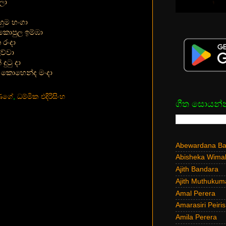
දලා
ුම හංගා
කොපුල ඉම්ඹා
රංදා
ව්වා
දුටු දා
 කොහෙන්ද මංදා
ුණගේ
,
ධම්මික එදිරිසිංහ
ගීත සොයන්
Abewardana Bal
Abisheka Wima
Ajith Bandara
Ajith Muthukum
Amal Perera
Amarasiri Peiris
Amila Perera