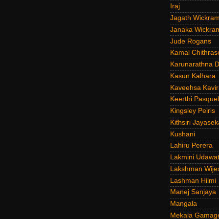
Iraj
Jagath Wickra
Janaka Wickra
Jude Rogans
Kamal Chithras
Karunarathna D
Kasun Kalhara
Kaveehsa Kavir
Keerthi Pasquel
Kingsley Peiris
Kithsiri Jayasek
Kushani
Lahiru Perera
Lakmini Udawat
Lakshman Wije
Lashman Hilmi
Manej Sanjaya
Mangala
Mekala Gamag