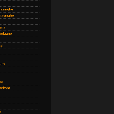
masinghe
masinghe
ena
iulgane
aj
ara
ta
sekara
e