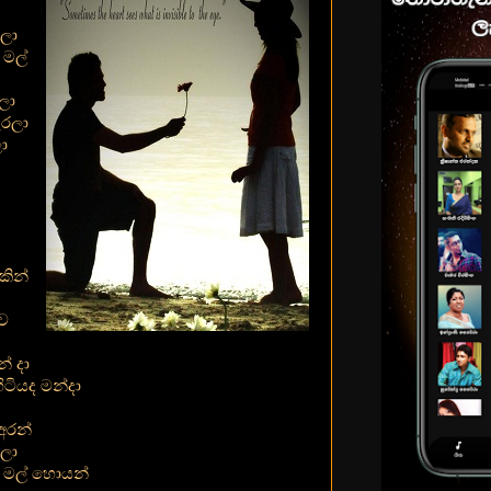
ලා
 මල්
දලා
ැරලා
ා
කින්
ව
් දා
ටියද මන්දා
අරන්
ලා
ා මල් හොයන්