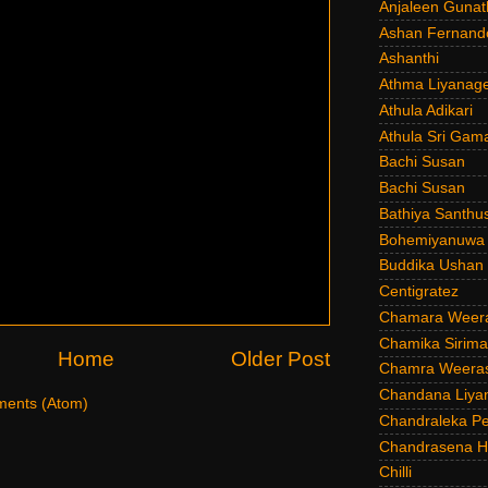
Anjaleen Gunat
Ashan Fernand
Ashanthi
Athma Liyanag
Athula Adikari
Athula Sri Gam
Bachi Susan
Bachi Susan
Bathiya Santhu
Bohemiyanuwa
Buddika Ushan
Centigratez
Chamara Weer
Chamika Sirim
Home
Older Post
Chamra Weeras
Chandana Liya
ents (Atom)
Chandraleka Pe
Chandrasena He
Chilli