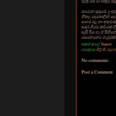
පැතු සේ මා සිතුම් පු
පාවෙන සුසුමේ උණුහ
හීතල දෙතොලින් දෙ
සාගර රළ හා තනුවක 
ආදර ගීයම කවියක් ලි
ඇසි පිය ගෑ ඒ සිහිනේ 
සෙනෙහෙට ගැඹුරක්
සකස් කලේ
Supun
ගායකයා
තිළිණි රුහ
No comments:
Post a Comment