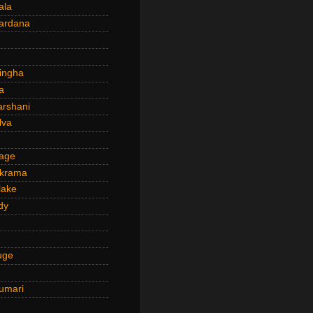
ala
ardana
ingha
a
arshani
lva
age
ckrama
lake
dy
uge
umari