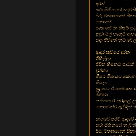
අරන්
සරා සිහිනයේ නැවති
පිරූ මතකයෙන් සිනා
හොයන්
පැතු සේ මා සිතුම් පු
නුරා මල් හැඟුම් ඇහ
සදා ජීවිතේ නුඹ වෙල
ආදර කවියේ දුරක
ගිහිල්ලා
ජීවිත හීනෙට පාටක්
දුන්නා
හීසර හිත යට කොන
තියලා
සුළඟට ඒ පෙම් කතා
කිව්වා
තනිකම රෑ තුරුලේ උන
හොරෙන්ම ඇවිදින් හි
සාගරේ තරම් ආදරේ 
සරා සිහිනයේ නැවති
පිරූ මතකයෙන් සින