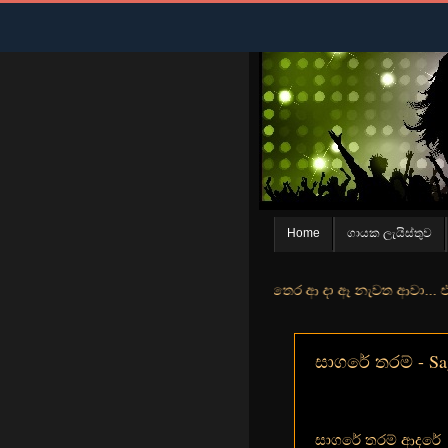
Home
ගායක ලැයිස්තුව
තලේ ඈ ඇත ඇගේ යහනතේ... මා එතෙර ආ දා ඈ නැවත ආවා... ඒ මොහොත සිහිවේ අද 
සාගරේ තරම් - Sag
සාගරේ තරම් ආදරේ