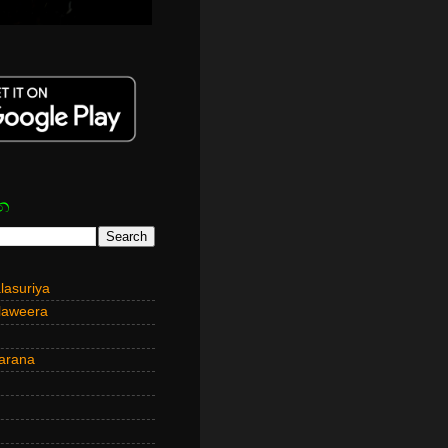
න
asuriya
laweera
arana