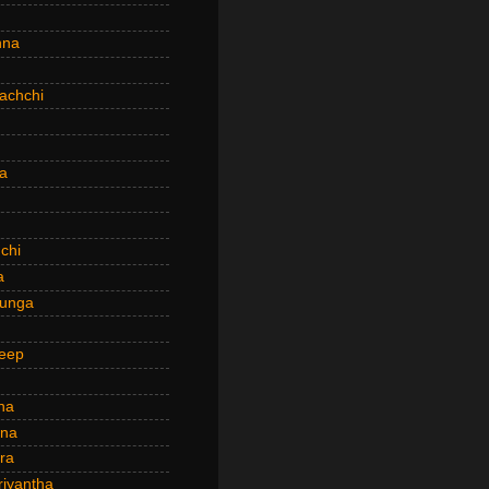
hna
achchi
a
chi
a
hunga
eep
ha
ana
ra
riyantha