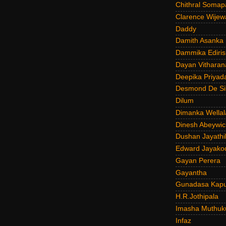
Chithral Somap
Clarence Wijew
Daddy
Damith Asanka
Dammika Ediris
Dayan Vitharan
Deepika Priyad
Desmond De Si
Dilum
Dimanka Wellal
Dinesh Abeywi
Dushan Jayathi
Edward Jayako
Gayan Perera
Gayantha
Gunadasa Kap
H.R.Jothipala
Imasha Muthuk
Infaz