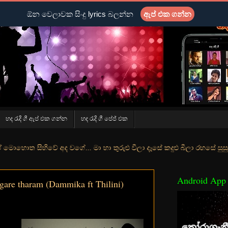
ඕන වෙලාවක සිංදු lyrics බලන්න
ඇප් එක ගන්න
හද රැදි ගී ඇප් එක ගන්න
හද රැදි ගී පේජ් එක
වගේ... මා හා තුරුළු වීලා දෑසේ කදුළු බීලා රහසේ සුසුම් ලෑ හඩ ඇසේ... න
Android App
are tharam (Dammika ft Thilini)