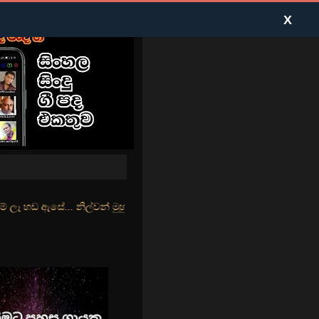
X
ිල්වන් මුහුදු තීරේ... ගල් මල් පිපුණු යායේ... මා තනිවෙලා නැව් තලේ..