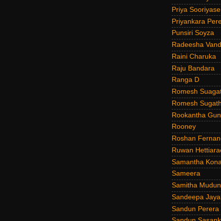
Priya Sooriyas
Priyankara Per
Punsiri Soyza
Radeesha Van
Raini Charuka
Raju Bandara
Ranga D
Romesh Suagat
Romesh Sugath
Rookantha Guna
Rooney
Roshan Fernan
Ruwan Hettiara
Samantha Kona
Sameera
Samitha Mudun
Sandeepa Jayal
Sandun Perera
Sandun Sasank