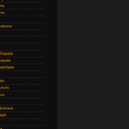
ena
era
dabona
hapala
apala
thilake
do
chchi
ra
kotuwa
ath
a