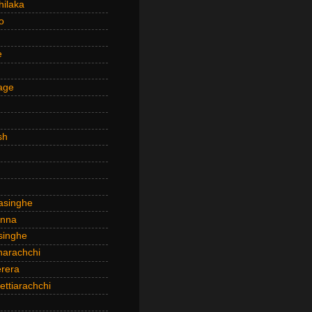
hilaka
o
e
age
sh
asinghe
anna
inghe
narachchi
rera
ttiarachchi