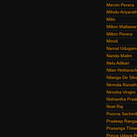
Mervin Perera
Mihidu Ariyarat
Milin
Milton Mallawar
Milton Perera
Minoli
Namal Udugam
Nanda Malini
Nelu Adikari
Nilan Hettiarach
Nilanga De Silv
Nirmala Ranat
Nirosha Virajini
Nishantha Prad
Noel Raj
Poorna Sachint
Pradeep Rang
Prasanga Thise
Prince Udaya P